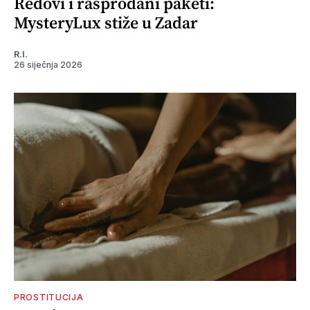
Redovi i rasprodani paketi:
MysteryLux stiže u Zadar
R.I.
26 siječnja 2026
PROSTITUCIJA