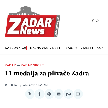
NASLOVNICA
NAJNOVIJE VIJESTI
ZADAR
VIJESTI
KONT
ZADAR
—
ZADAR SPORT
11 medalja za plivače Zadra
19 listopada 2015
R.I.
11:02 AM.
𝕏
podijeli
Share
podijeli
Share
podijeli
na
on
na
on
putem
svoj
Pinterest
svoj
WhatsApp
E-