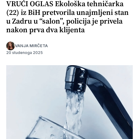
VRUĆI OGLAS Ekološka tehničarka
(22) iz BiH pretvorila unajmljeni stan
u Zadru u “salon”, policija je privela
nakon prva dva klijenta
VANJA MIRČETA
20 studenoga 2025