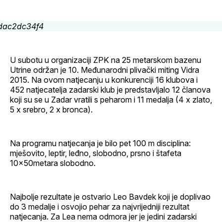
Facebook
LinkedIn
maila
profil
U subotu u organizaciji ZPK na 25 metarskom bazenu
Utrine održan je 10. Međunarodni plivački miting Vidra
2015. Na ovom natjecanju u konkurenciji 16 klubova i
452 natjecatelja zadarski klub je predstavljalo 12 članova
koji su se u Zadar vratili s peharom i 11 medalja (4 x zlato,
5 x srebro, 2 x bronca).
Na programu natjecanja je bilo pet 100 m disciplina:
mješovito, leptir, leđno, slobodno, prsno i štafeta
10x50metara slobodno.
Najbolje rezultate je ostvario Leo Bavdek koji je doplivao
do 3 medalje i osvojio pehar za najvrijedniji rezultat
natjecanja. Za Lea nema odmora jer je jedini zadarski