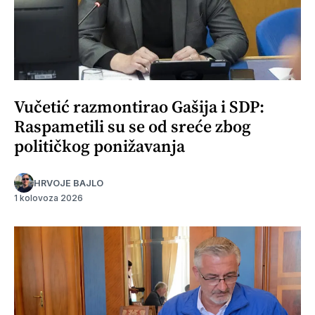
Vučetić razmontirao Gašija i SDP:
Raspametili su se od sreće zbog
političkog ponižavanja
HRVOJE BAJLO
1 kolovoza 2026