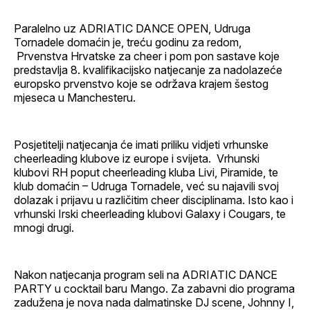
Paralelno uz ADRIATIC DANCE OPEN, Udruga
Tornadele domaćin je, treću godinu za redom,
Prvenstva Hrvatske za cheer i pom pon sastave koje
predstavlja 8. kvalifikacijsko natjecanje za nadolazeće
europsko prvenstvo koje se održava krajem šestog
mjeseca u Manchesteru.
Posjetitelji natjecanja će imati priliku vidjeti vrhunske
cheerleading klubove iz europe i svijeta. Vrhunski
klubovi RH poput cheerleading kluba Livi, Piramide, te
klub domaćin – Udruga Tornadele, već su najavili svoj
dolazak i prijavu u različitim cheer disciplinama. Isto kao i
vrhunski Irski cheerleading klubovi Galaxy i Cougars, te
mnogi drugi.
Nakon natjecanja program seli na ADRIATIC DANCE
PARTY u cocktail baru Mango. Za zabavni dio programa
zadužena je nova nada dalmatinske DJ scene, Johnny I,