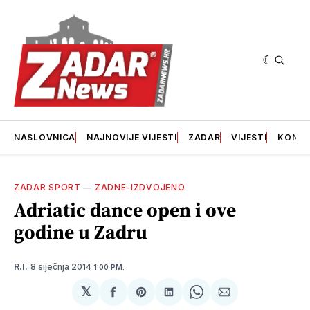
NASLOVNICA
NAJNOVIJE VIJESTI
ZADAR
VIJESTI
KONT
ZADAR SPORT
—
ZADNE-IZDVOJENO
Adriatic dance open i ove
godine u Zadru
8 siječnja 2014
R.I.
1:00 PM.
𝕏
podijeli
Share
podijeli
Share
podijeli
na
on
na
on
putem