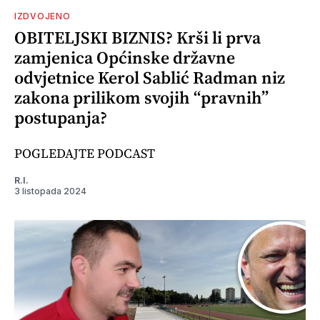
IZDVOJENO
OBITELJSKI BIZNIS? Krši li prva
zamjenica Općinske državne
odvjetnice Kerol Sablić Radman niz
zakona prilikom svojih “pravnih”
postupanja?
POGLEDAJTE PODCAST
R.I.
3 listopada 2024