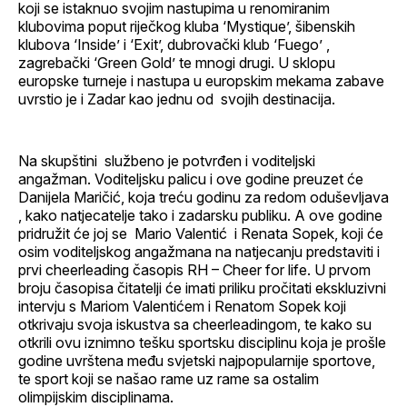
koji se istaknuo svojim nastupima u renomiranim
klubovima poput riječkog kluba ‘Mystique’, šibenskih
klubova ‘Inside’ i ‘Exit’, dubrovački klub ‘Fuego’ ,
zagrebački ‘Green Gold’ te mnogi drugi. U sklopu
europske turneje i nastupa u europskim mekama zabave
uvrstio je i Zadar kao jednu od svojih destinacija.
Na skupštini službeno je potvrđen i voditeljski
angažman. Voditeljsku palicu i ove godine preuzet će
Danijela Maričić, koja treću godinu za redom oduševljava
, kako natjecatelje tako i zadarsku publiku. A ove godine
pridružit će joj se Mario Valentić i Renata Sopek, koji će
osim voditeljskog angažmana na natjecanju predstaviti i
prvi cheerleading časopis RH – Cheer for life. U prvom
broju časopisa čitatelji će imati priliku pročitati ekskluzivni
intervju s Mariom Valentićem i Renatom Sopek koji
otkrivaju svoja iskustva sa cheerleadingom, te kako su
otkrili ovu iznimno tešku sportsku disciplinu koja je prošle
godine uvrštena među svjetski najpopularnije sportove,
te sport koji se našao rame uz rame sa ostalim
olimpijskim disciplinama.