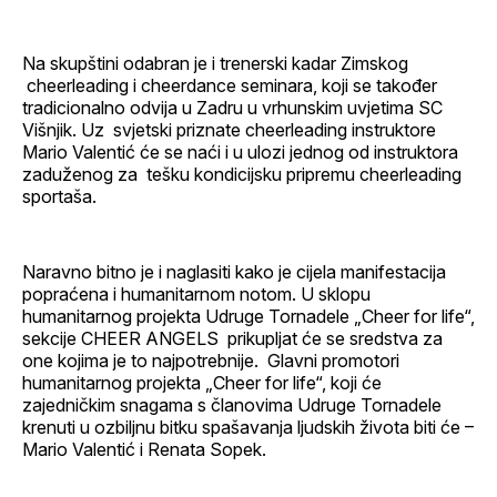
Na skupštini odabran je i trenerski kadar Zimskog
cheerleading i cheerdance seminara, koji se također
tradicionalno odvija u Zadru u vrhunskim uvjetima SC
Višnjik. Uz svjetski priznate cheerleading instruktore
Mario Valentić će se naći i u ulozi jednog od instruktora
zaduženog za tešku kondicijsku pripremu cheerleading
sportaša.
Naravno bitno je i naglasiti kako je cijela manifestacija
popraćena i humanitarnom notom. U sklopu
humanitarnog projekta Udruge Tornadele „Cheer for life“,
sekcije CHEER ANGELS prikupljat će se sredstva za
one kojima je to najpotrebnije. Glavni promotori
humanitarnog projekta „Cheer for life“, koji će
zajedničkim snagama s članovima Udruge Tornadele
krenuti u ozbiljnu bitku spašavanja ljudskih života biti će –
Mario Valentić i Renata Sopek.