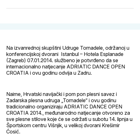
svoj
Pinterest
svoj
WhatsApp
E-
Facebook
LinkedIn
maila
profil
Na izvanrednoj skupštini Udruge Tornadele, održanoj u
konferencijskoj dvorani Istanbul – Hotela Esplanade
(Zagreb) 07.01.2014. službeno je potvrđeno da se
internacionalno natjecanje ADRIATIC DANCE OPEN
CROATIA i ovu godinu odvija u Zadru.
Naime, Hrvatski navijački i pom pon plesni savez i
Zadarska plesna udruga „Tornadele“ i ovu godinu
tradicionalno organiziraju ADRIATIC DANCE OPEN
CROATIA 2014., međunarodno natjecanje otvoreno za
sve plesne stilove koje će se održati u subotu 14. lipnja u
Športskom centru Višnjik, u velikoj dvorani Krešimir
Ćosić.