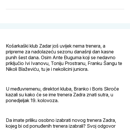
na
on
na
on
putem
svoj
Pinterest
svoj
WhatsApp
E-
Facebook
LinkedIn
maila
profil
Košarkaški klub Zadar još uvijek nema trenera, a
pripreme za nadolazeću sezonu današnji dan kasne
punih šest dana. Osim Ante Đuguma koji se nedavno
priključio Ivi Ivanovu, Toniju Prostranu, Franku Šangu te
Nikoli Blaževiću, tu je i nekolicini juniora.
U međuvremenu, direktori kluba, Branko i Boris Skroče
kazali su kako će se ime trenera Zadra znati sutra, u
ponedjeljak 19. kolovoza.
Da imate priliku osobno izabrati novog trenera Zadra,
kojeg bi od ponuđenih trenera izabrali? Svoj odgovor