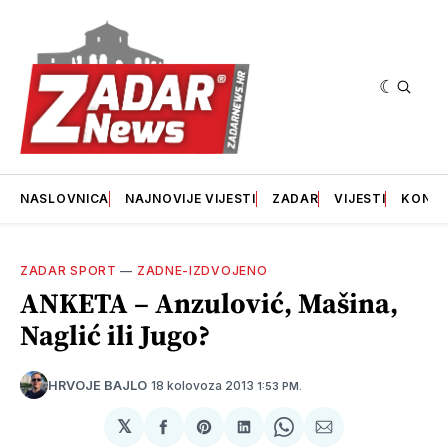
NASLOVNICA
NAJNOVIJE VIJESTI
ZADAR
VIJESTI
KONT
ZADAR SPORT
—
ZADNE-IZDVOJENO
ANKETA – Anzulović, Mašina,
Naglić ili Jugo?
18 kolovoza 2013
HRVOJE BAJLO
1:53 PM.
𝕏
podijeli
Share
podijeli
Share
podijeli