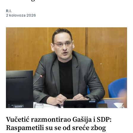
R.I.
2 kolovoza 2026
Vučetić razmontirao Gašija i SDP:
Raspametili su se od sreće zbog