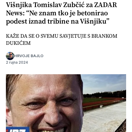
Višnjika Tomislav Zubčić za ZADAR
News: “Ne znam tko je betonirao
podest iznad tribine na Višnjiku”
KAŽE DA SE O SVEMU SAVJETUJE S BRANKOM
DUKIĆEM
HRVOJE BAJLO
2 rujna 2024