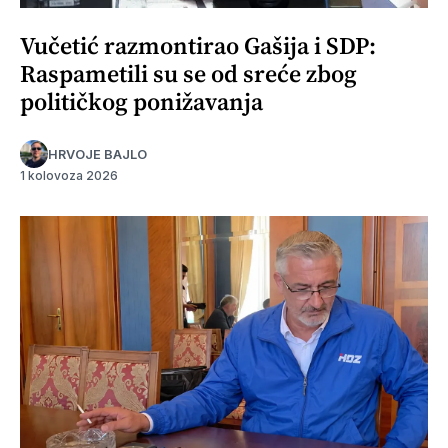
Vučetić razmontirao Gašija i SDP:
Raspametili su se od sreće zbog
političkog ponižavanja
HRVOJE BAJLO
1 kolovoza 2026