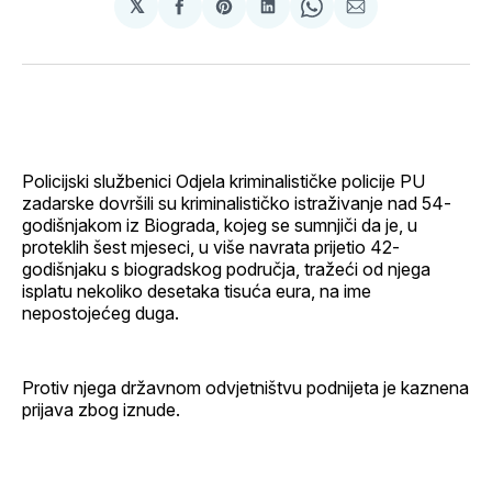
𝕏
podijeli
Share
podijeli
Share
podijeli
na
on
na
on
putem
svoj
Pinterest
svoj
WhatsApp
E-
Facebook
LinkedIn
maila
profil
Policijski službenici Odjela kriminalističke policije PU
zadarske dovršili su kriminalističko istraživanje nad 54-
godišnjakom iz Biograda, kojeg se sumnjiči da je, u
proteklih šest mjeseci, u više navrata prijetio 42-
godišnjaku s biogradskog područja, tražeći od njega
isplatu nekoliko desetaka tisuća eura, na ime
nepostojećeg duga.
Protiv njega državnom odvjetništvu podnijeta je kaznena
prijava zbog iznude.