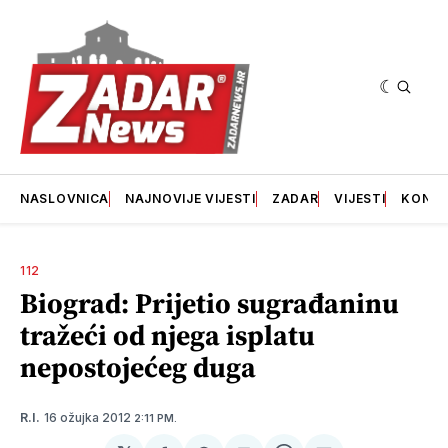
NASLOVNICA
NAJNOVIJE VIJESTI
ZADAR
VIJESTI
KONT
112
Biograd: Prijetio sugrađaninu
tražeći od njega isplatu
nepostojećeg duga
16 ožujka 2012
R.I.
2:11 PM.