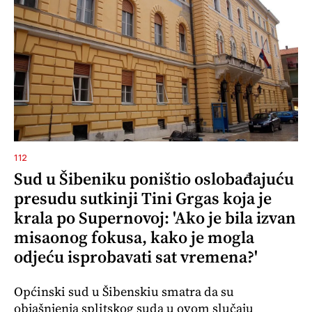
112
Sud u Šibeniku poništio oslobađajuću
presudu sutkinji Tini Grgas koja je
krala po Supernovoj: 'Ako je bila izvan
misaonog fokusa, kako je mogla
odjeću isprobavati sat vremena?'
Općinski sud u Šibenskiu smatra da su
objašnjenja splitskog suda u ovom slučaju