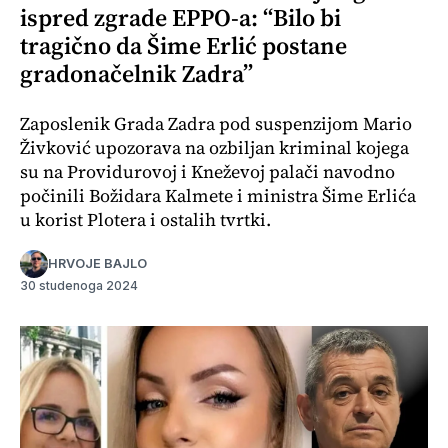
ispred zgrade EPPO-a: “Bilo bi
tragično da Šime Erlić postane
gradonačelnik Zadra”
Zaposlenik Grada Zadra pod suspenzijom Mario
Živković upozorava na ozbiljan kriminal kojega
su na Providurovoj i Kneževoj palači navodno
počinili Božidara Kalmete i ministra Šime Erlića
u korist Plotera i ostalih tvrtki.
HRVOJE BAJLO
30 studenoga 2024