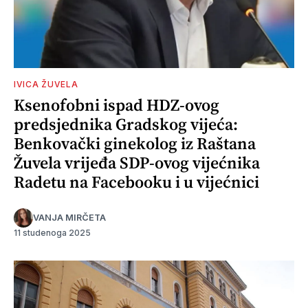
IVICA ŽUVELA
Ksenofobni ispad HDZ-ovog
predsjednika Gradskog vijeća:
Benkovački ginekolog iz Raštana
Žuvela vrijeđa SDP-ovog vijećnika
Radetu na Facebooku i u vijećnici
VANJA MIRČETA
11 studenoga 2025