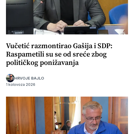
Vučetić razmontirao Gašija i SDP:
Raspametili su se od sreće zbog
političkog ponižavanja
HRVOJE BAJLO
1 kolovoza 2026