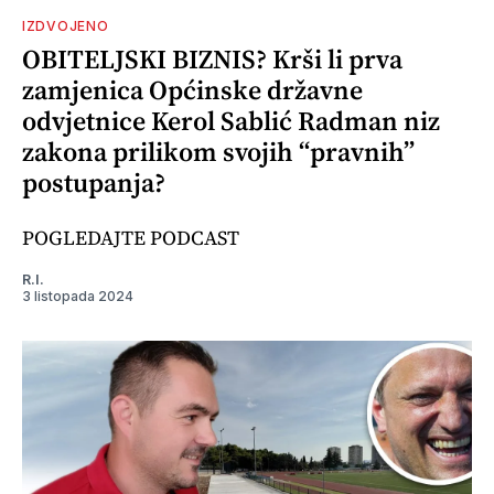
IZDVOJENO
OBITELJSKI BIZNIS? Krši li prva
zamjenica Općinske državne
odvjetnice Kerol Sablić Radman niz
zakona prilikom svojih “pravnih”
postupanja?
POGLEDAJTE PODCAST
R.I.
3 listopada 2024