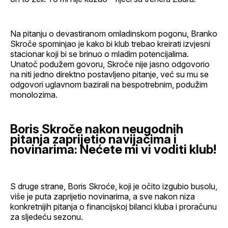
Na pitanju o devastiranom omladinskom pogonu, Branko
Skroče spominjao je kako bi klub trebao kreirati izvjesni
stacionar koji bi se brinuo o mladim potencijalima.
Unatoč podužem govoru, Skroče nije jasno odgovorio
na niti jedno direktno postavljeno pitanje, već su mu se
odgovori uglavnom bazirali na bespotrebnim, podužim
monolozima.
Boris Skroče nakon neugodnih
pitanja zaprijetio navijačima i
novinarima: Nećete mi vi voditi klub!
S druge strane, Boris Skroće, koji je očito izgubio busolu,
više je puta zaprijetio novinarima, a sve nakon niza
konkretnijih pitanja o financijskoj bilanci kluba i proračunu
za sljedeću sezonu.