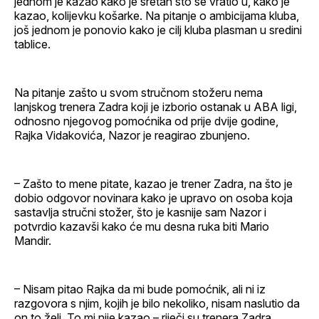
jednom je kazao kako je sretan što se vratio u, kako je
kazao, kolijevku košarke. Na pitanje o ambicijama kluba,
još jednom je ponovio kako je cilj kluba plasman u sredini
tablice.
Na pitanje zašto u svom stručnom stožeru nema
lanjskog trenera Zadra koji je izborio ostanak u ABA ligi,
odnosno njegovog pomoćnika od prije dvije godine,
Rajka Vidakovića, Nazor je reagirao zbunjeno.
– Zašto to mene pitate, kazao je trener Zadra, na što je
dobio odgovor novinara kako je upravo on osoba koja
sastavlja stručni stožer, što je kasnije sam Nazor i
potvrdio kazavši kako će mu desna ruka biti Mario
Mandir.
– Nisam pitao Rajka da mi bude pomoćnik, ali ni iz
razgovora s njim, kojih je bilo nekoliko, nisam naslutio da
on to želi. To mi nije kazao – riječi su trenera Zadra.