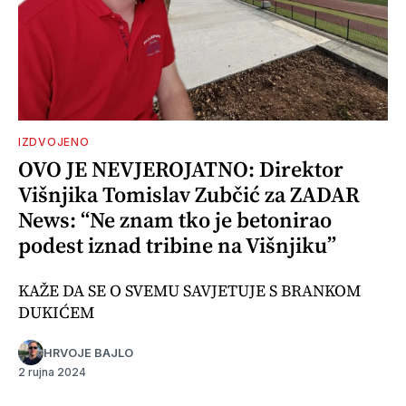
IZDVOJENO
OVO JE NEVJEROJATNO: Direktor
Višnjika Tomislav Zubčić za ZADAR
News: “Ne znam tko je betonirao
podest iznad tribine na Višnjiku”
KAŽE DA SE O SVEMU SAVJETUJE S BRANKOM
DUKIĆEM
HRVOJE BAJLO
2 rujna 2024