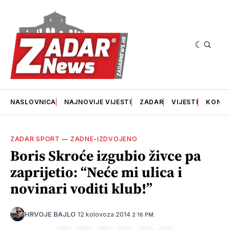
NASLOVNICA
NAJNOVIJE VIJESTI
ZADAR
VIJESTI
KONT
ZADAR SPORT
—
ZADNE-IZDVOJENO
Boris Skroće izgubio živce pa
zaprijetio: “Neće mi ulica i
novinari voditi klub!”
12 kolovoza 2014
HRVOJE BAJLO
2:16 PM.