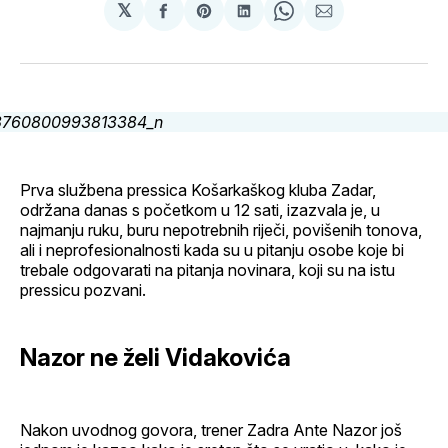
𝕏
podijeli
Share
podijeli
Share
podijeli
na
on
na
on
putem
svoj
Pinterest
svoj
WhatsApp
E-
Facebook
LinkedIn
maila
profil
Prva službena pressica Košarkaškog kluba Zadar,
održana danas s početkom u 12 sati, izazvala je, u
najmanju ruku, buru nepotrebnih riječi, povišenih tonova,
ali i neprofesionalnosti kada su u pitanju osobe koje bi
trebale odgovarati na pitanja novinara, koji su na istu
pressicu pozvani.
Nazor ne želi Vidakovića
Nakon uvodnog govora, trener Zadra Ante Nazor još