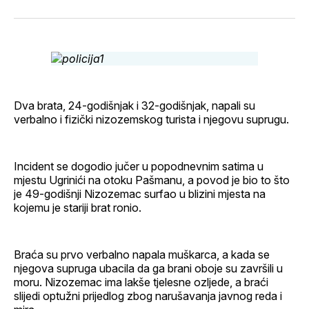
svoj
Pinterest
svoj
WhatsApp
E-
Facebook
LinkedIn
maila
profil
Dva brata, 24-godišnjak i 32-godišnjak, napali su
verbalno i fizički nizozemskog turista i njegovu suprugu.
Incident se dogodio jučer u popodnevnim satima u
mjestu Ugrinići na otoku Pašmanu, a povod je bio to što
je 49-godišnji Nizozemac surfao u blizini mjesta na
kojemu je stariji brat ronio.
Braća su prvo verbalno napala muškarca, a kada se
njegova supruga ubacila da ga brani oboje su završili u
moru. Nizozemac ima lakše tjelesne ozljede, a braći
slijedi optužni prijedlog zbog narušavanja javnog reda i