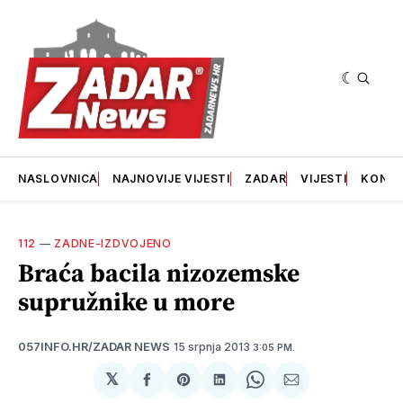
NASLOVNICA
NAJNOVIJE VIJESTI
ZADAR
VIJESTI
KONT
112
—
ZADNE-IZDVOJENO
Braća bacila nizozemske
supružnike u more
15 srpnja 2013
057INFO.HR/ZADAR NEWS
3:05 PM.
𝕏
podijeli
Share
podijeli
Share
podijeli
na
on
na
on
putem