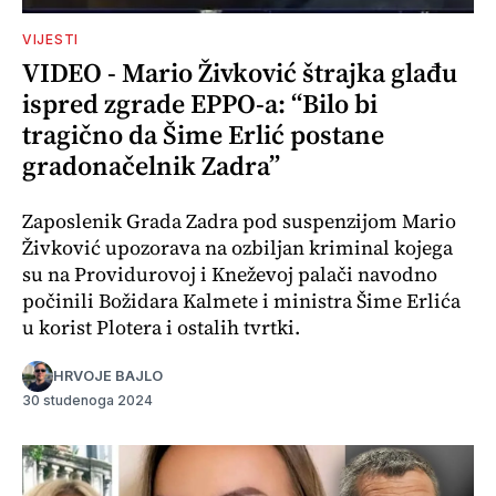
VIJESTI
VIDEO - Mario Živković štrajka glađu
ispred zgrade EPPO-a: “Bilo bi
tragično da Šime Erlić postane
gradonačelnik Zadra”
Zaposlenik Grada Zadra pod suspenzijom Mario
Živković upozorava na ozbiljan kriminal kojega
su na Providurovoj i Kneževoj palači navodno
počinili Božidara Kalmete i ministra Šime Erlića
u korist Plotera i ostalih tvrtki.
HRVOJE BAJLO
30 studenoga 2024