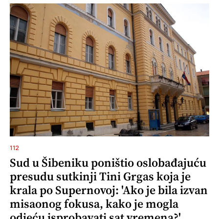
112
Sud u Šibeniku poništio oslobađajuću
presudu sutkinji Tini Grgas koja je
krala po Supernovoj: 'Ako je bila izvan
misaonog fokusa, kako je mogla
odjeću isprobavati sat vremena?'