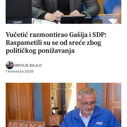
Vučetić razmontirao Gašija i SDP:
Raspametili su se od sreće zbog
političkog ponižavanja
HRVOJE BAJLO
1 kolovoza 2026