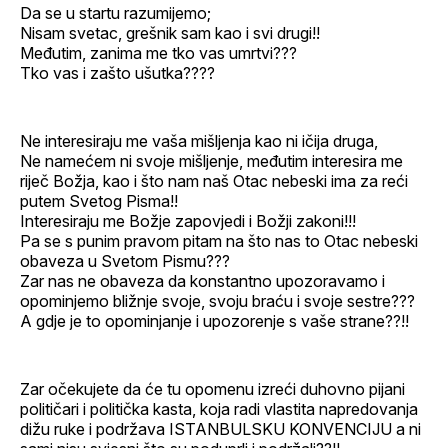
Da se u startu razumijemo;
Nisam svetac, grešnik sam kao i svi drugi!!
Međutim, zanima me tko vas umrtvi???
Tko vas i zašto ušutka????
Ne interesiraju me vaša mišljenja kao ni ičija druga,
Ne namećem ni svoje mišljenje, međutim interesira me
riječ Božja, kao i što nam naš Otac nebeski ima za reći
putem Svetog Pisma!!
Interesiraju me Božje zapovjedi i Božji zakoni!!!
Pa se s punim pravom pitam na što nas to Otac nebeski
obaveza u Svetom Pismu???
Zar nas ne obaveza da konstantno upozoravamo i
opominjemo bližnje svoje, svoju braću i svoje sestre???
A gdje je to opominjanje i upozorenje s vaše strane??!!
Zar očekujete da će tu opomenu izreći duhovno pijani
političari i politička kasta, koja radi vlastita napredovanja
dižu ruke i podržava ISTANBULSKU KONVENCIJU a ni