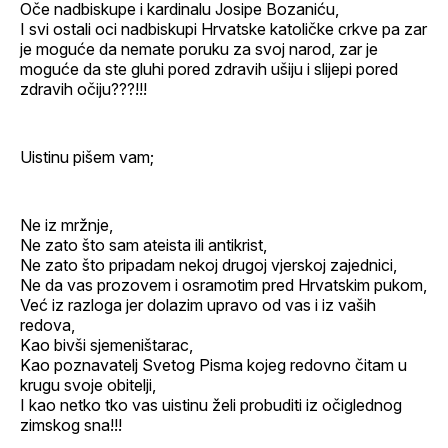
Oče nadbiskupe i kardinalu Josipe Bozaniću,
I svi ostali oci nadbiskupi Hrvatske katoličke crkve pa zar
je moguće da nemate poruku za svoj narod, zar je
moguće da ste gluhi pored zdravih ušiju i slijepi pored
zdravih očiju???!!!
Uistinu pišem vam;
Ne iz mržnje,
Ne zato što sam ateista ili antikrist,
Ne zato što pripadam nekoj drugoj vjerskoj zajednici,
Ne da vas prozovem i osramotim pred Hrvatskim pukom,
Već iz razloga jer dolazim upravo od vas i iz vaših
redova,
Kao bivši sjemeništarac,
Kao poznavatelj Svetog Pisma kojeg redovno čitam u
krugu svoje obitelji,
I kao netko tko vas uistinu želi probuditi iz očiglednog
zimskog sna!!!