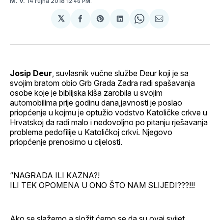
14 rujna 2018
M. V.
12:46 PM.
𝕏
podijeli
Share
podijeli
Share
podijeli
na
on
na
on
putem
svoj
Pinterest
svoj
WhatsApp
E-
Facebook
LinkedIn
maila
profil
Josip Deur
, suvlasnik vučne službe Deur koji je sa
svojim bratom obio Grb Grada Zadra radi spašavanja
osobe koje je biblijska kiša zarobila u svojim
automobilima prije godinu dana,javnosti je poslao
priopćenje u kojmu je optužio vodstvo Katoličke crkve u
Hrvatskoj da radi malo i nedovoljno po pitanju rješavanja
problema pedofilije u Katoličkoj crkvi. Njegovo
priopćenje prenosimo u cijelosti.
“NAGRADA ILI KAZNA?!
ILI TEK OPOMENA U ONO ŠTO NAM SLIJEDI???!!!
Ako se slažemo a složit ćemo se da su ovaj svijet