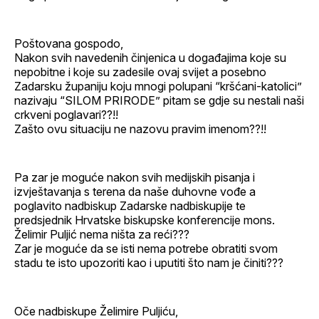
Poštovana gospodo,
Nakon svih navedenih činjenica u događajima koje su
nepobitne i koje su zadesile ovaj svijet a posebno
Zadarsku županiju koju mnogi polupani “kršćani-katolici”
nazivaju “SILOM PRIRODE” pitam se gdje su nestali naši
crkveni poglavari??!!
Zašto ovu situaciju ne nazovu pravim imenom??!!
Pa zar je moguće nakon svih medijskih pisanja i
izvještavanja s terena da naše duhovne vođe a
poglavito nadbiskup Zadarske nadbiskupije te
predsjednik Hrvatske biskupske konferencije mons.
Želimir Puljić nema ništa za reći???
Zar je moguće da se isti nema potrebe obratiti svom
stadu te isto upozoriti kao i uputiti što nam je činiti???
Oče nadbiskupe Želimire Puljiću,