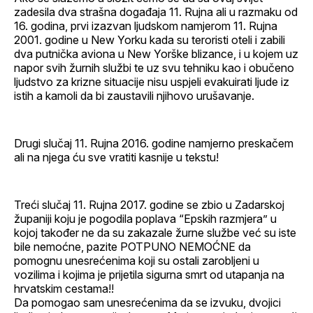
zadesila dva strašna događaja 11. Rujna ali u razmaku od
16. godina, prvi izazvan ljudskom namjerom 11. Rujna
2001. godine u New Yorku kada su teroristi oteli i zabili
dva putnička aviona u New Yorške blizance, i u kojem uz
napor svih žurnih službi te uz svu tehniku kao i obučeno
ljudstvo za krizne situacije nisu uspjeli evakuirati ljude iz
istih a kamoli da bi zaustavili njihovo urušavanje.
Drugi slučaj 11. Rujna 2016. godine namjerno preskačem
ali na njega ću sve vratiti kasnije u tekstu!
Treći slučaj 11. Rujna 2017. godine se zbio u Zadarskoj
županiji koju je pogodila poplava “Epskih razmjera” u
kojoj također ne da su zakazale žurne službe već su iste
bile nemoćne, pazite POTPUNO NEMOĆNE da
pomognu unesrećenima koji su ostali zarobljeni u
vozilima i kojima je prijetila sigurna smrt od utapanja na
hrvatskim cestama!!
Da pomogao sam unesrećenima da se izvuku, dvojici