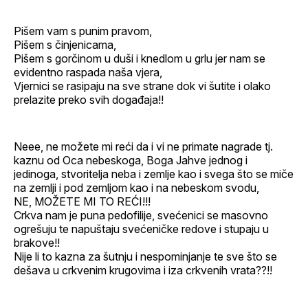
Pišem vam s punim pravom,
Pišem s činjenicama,
Pišem s gorčinom u duši i knedlom u grlu jer nam se
evidentno raspada naša vjera,
Vjernici se rasipaju na sve strane dok vi šutite i olako
prelazite preko svih događaja!!
Neee, ne možete mi reći da i vi ne primate nagrade tj.
kaznu od Oca nebeskoga, Boga Jahve jednog i
jedinoga, stvoritelja neba i zemlje kao i svega što se miče
na zemlji i pod zemljom kao i na nebeskom svodu,
NE, MOŽETE MI TO REĆI!!!
Crkva nam je puna pedofilije, svećenici se masovno
ogrešuju te napuštaju svećeničke redove i stupaju u
brakove!!
Nije li to kazna za šutnju i nespominjanje te sve što se
dešava u crkvenim krugovima i iza crkvenih vrata??!!