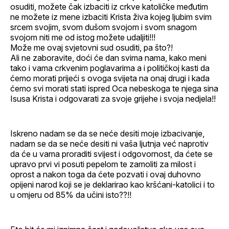
osuditi, možete čak izbaciti iz crkve katoličke međutim
ne možete iz mene izbaciti Krista živa kojeg ljubim svim
srcem svojim, svom dušom svojom i svom snagom
svojom niti me od istog možete udaljiti!!!
Može me ovaj svjetovni sud osuditi, pa što?!
Ali ne zaboravite, doći će dan svima nama, kako meni
tako i vama crkvenim poglavarima a i političkoj kasti da
ćemo morati prijeći s ovoga svijeta na onaj drugi i kada
ćemo svi morati stati ispred Oca nebeskoga te njega sina
Isusa Krista i odgovarati za svoje grijehe i svoja nedjela!!
Iskreno nadam se da se neće desiti moje izbacivanje,
nadam se da se neće desiti ni vaša ljutnja već naprotiv
da će u vama proraditi svijest i odgovornost, da ćete se
upravo prvi vi posuti pepelom te zamoliti za milost i
oprost a nakon toga da ćete pozvati i ovaj duhovno
opijeni narod koji se je deklarirao kao kršćani-katolici i to
u omjeru od 85% da učini isto??!!