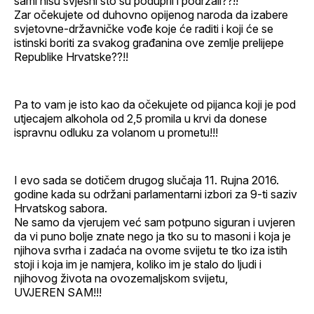
sami nisu svjesni što su poduprli i podržali??!!
Zar očekujete od duhovno opijenog naroda da izabere
svjetovne-državničke vođe koje će raditi i koji će se
istinski boriti za svakog građanina ove zemlje prelijepe
Republike Hrvatske??!!
Pa to vam je isto kao da očekujete od pijanca koji je pod
utjecajem alkohola od 2,5 promila u krvi da donese
ispravnu odluku za volanom u prometu!!!
I evo sada se dotičem drugog slučaja 11. Rujna 2016.
godine kada su održani parlamentarni izbori za 9-ti saziv
Hrvatskog sabora.
Ne samo da vjerujem već sam potpuno siguran i uvjeren
da vi puno bolje znate nego ja tko su to masoni i koja je
njihova svrha i zadaća na ovome svijetu te tko iza istih
stoji i koja im je namjera, koliko im je stalo do ljudi i
njihovog života na ovozemaljskom svijetu,
UVJEREN SAM!!!