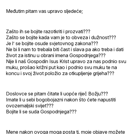
Međutim pitam vas upravo sljedeće;
Zašto ih se bojite razotkriti i prozvati???
Zašto se bojite kada vam je to obveza i dužnost???
Je l’ se bojite osude svjetovnog zakona???
Ne bi li nam to trebala biti čast i slava pa ako treba i dati
život za istinu u obrani imena Gospodnjega???
Nije li naš Gospodin Isus Krist upravo za nas podnio svu
muku, prošao križni put kao i podnio svu muku te na
koncu i svoj život položio za otkupljenje grijeha???
Doslovce se pitam čitate li uopće riječ Božju???
Imate li u sebi bogobojazni nakon što ćete napustiti
ovozemaljski svijet???
Bojite li se suda Gospodnjega???
Mene nakon ovoga moga posta tj. moje objave možete