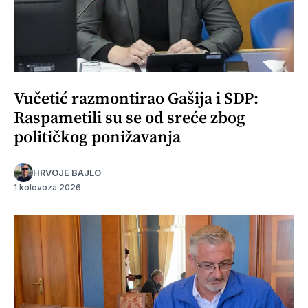
Vučetić razmontirao Gašija i SDP:
Raspametili su se od sreće zbog
političkog ponižavanja
HRVOJE BAJLO
1 kolovoza 2026