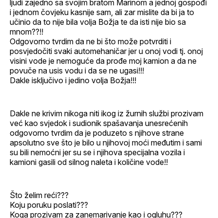
ljudi zajedno sa svojim bratom Marinom a jednoj gospođi
i jednom čovjeku kasnije sam, ali zar mislite da bi ja to
učinio da to nije bila volja Božja te da isti nije bio sa
mnom??!!
Odgovorno tvrdim da ne bi što može potvrditi i
posvjedočiti svaki automehaničar jer u onoj vodi tj. onoj
visini vode je nemoguće da prođe moj kamion a da ne
povuče na usis vodu i da se ne ugasi!!!
Dakle isključivo i jedino volja Božja!!!
Dakle ne krivim nikoga niti ikog iz žurnih službi prozivam
već kao svjedok i sudionik spašavanja unesrećenih
odgovorno tvrdim da je poduzeto s njihove strane
apsolutno sve što je bilo u njihovoj moći međutim i sami
su bili nemoćni jer su se i njihova specijalna vozila i
kamioni gasili od silnog naleta i količine vode!!
Što želim reći???
Koju poruku poslati???
Koga prozivam za zanemarivanje kao i ogluhu???