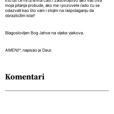
Eto bit će mi iznimna čast i zadovoljstvo ako vas ova
moja pitanja probude, ako me i pozovete rado ću se
odazvati kao što vam i stojim na raspolaganju da
obrazložim ista!!
Blagoslovljen Bog Jahve na vijeke vjekova.
AMEN!!”, napisao je Deur.
Komentari