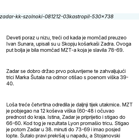
Facebook
LinkedIn
maila
profil
Deveti poraz u nizu, treći od kada je momčad preuzeo
Ivan Sunara, upisali su u Skopju košarkaši Zadra. Ovoga
put bolja je bila momčad MZT-a koja je slavila 78-69.
Zadar se dobro držao prvo poluvrijeme te zahvaljujući
trici Marka Šutala na odmor otišao s poenom viška 39-
40.
Loša treće četvrtina odredila je daljnji tijek utakmice. MZT
je pobjegao na 12 koševa viška (60-48 i očuvao
prednost do kraja. Istina, Zadar je priprijetio i stigao do
66-60. Kod tog je rezultata Lyon promašio tricu. Stigao
je potom Zadar u 38. minuti do 73-69 i imao posjed
lopte. Šutalo pravi prekršaj u napadu, a Stojanovski