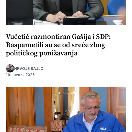
Vučetić razmontirao Gašija i SDP:
Raspametili su se od sreće zbog
političkog ponižavanja
HRVOJE BAJLO
1 kolovoza 2026