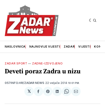
NASLOVNICA
NAJNOVIJE VIJESTI
ZADAR
VIJESTI
KONT
ZADAR SPORT
—
ZADNE-IZDVOJENO
Deveti poraz Zadra u nizu
22 veljače 2014
057INFO.HR/ZADAR NEWS
10:01 PM.
𝕏
podijeli
Share
podijeli
Share
podijeli
na
on
na
on
putem
svoj
Pinterest
svoj
WhatsApp
E-