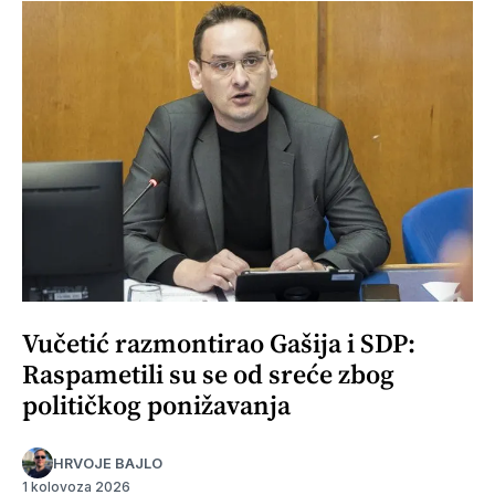
Vučetić razmontirao Gašija i SDP:
Raspametili su se od sreće zbog
političkog ponižavanja
HRVOJE BAJLO
1 kolovoza 2026