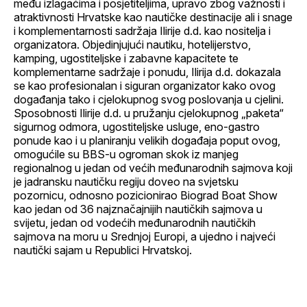
među izlagačima i posjetiteljima, upravo zbog važnosti i
atraktivnosti Hrvatske kao nautičke destinacije ali i snage
i komplementarnosti sadržaja Ilirije d.d. kao nositelja i
organizatora. Objedinjujući nautiku, hotelijerstvo,
kamping, ugostiteljske i zabavne kapacitete te
komplementarne sadržaje i ponudu, Ilirija d.d. dokazala
se kao profesionalan i siguran organizator kako ovog
događanja tako i cjelokupnog svog poslovanja u cjelini.
Sposobnosti Ilirije d.d. u pružanju cjelokupnog „paketa“
sigurnog odmora, ugostiteljske usluge, eno-gastro
ponude kao i u planiranju velikih događaja poput ovog,
omogućile su BBS-u ogroman skok iz manjeg
regionalnog u jedan od većih međunarodnih sajmova koji
je jadransku nautičku regiju doveo na svjetsku
pozornicu, odnosno pozicionirao Biograd Boat Show
kao jedan od 36 najznačajnijih nautičkih sajmova u
svijetu, jedan od vodećih međunarodnih nautičkih
sajmova na moru u Srednjoj Europi, a ujedno i najveći
nautički sajam u Republici Hrvatskoj.