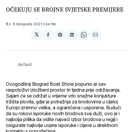
OČEKUJU SE BROJNE SVJETSKE PREMIJERE
6 listopada 2021
R.I.
3:04 PM.
𝕏
podijeli
Share
podijeli
Share
podijeli
na
on
na
on
putem
svoj
Pinterest
svoj
WhatsApp
E-
Facebook
LinkedIn
maila
profil
default
Ovogodišnji Biograd Boat Show popunio je sav
raspoloživi izložbeni prostor tri tjedna prije održavanja.
Sajam će se održat u vrijeme vrlo snažne konjukture
tržišta plovila, gdje je potražnja za brodovima u cijeloj
Europi iznimno velika, a ograničena i usporena. Budući
da su rokovi isporuke novih brodova sve duži, ovo je i
najbolja prilika da vidite najveći izbor brodova u regiji i
osigurate najbolje uvjete isporuke i cijene u direktnom
kontaktu s ponuđačima.