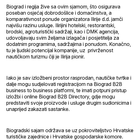
Biograd i regija žive sa ovim sjamom, što osigurava
poseban osjećaj dobrodošlice i domaćinstva, a
komparativnost ponude organizatora Ilirije d.d. jamči
najvišu razinu usluge. Ilirijini hotelski, restorantski,
brodski, agroturistički sadržaji, kao i DMK agencija,
udovoljavaju svim željama izlagača i posjetitelja za
dodatnim programima, sadržajima i ponudom. Konačno,
tu je ljudski potencijal kompanije, uz privrženost
nautičkom turizmu čiji je Ilirija pionir.
Iako je sav izložbeni prostor rasprodan, nautičke tvrtke i
dalje mogu sudjelovati registracijom na Biograd B2B
business to business platformi, te imati potpuni pristup
izložbi i online Biograd B2B Directory, gdje mogu
predstaviti svoje proizvode i usluge drugim sudionicima i
unaprijed zakazati sastanke.
Biogradski sajam održava se uz pokroviteljstvo Hrvatske
turističke zajednice i Hrvatske gospodarske komore.