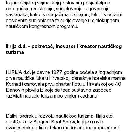
trajanja cijelog sajma, koji poslovnim posjetiteljima
omogućuje registraciju, sudjelovanje i ugovaranje
sastanaka, kako s izlagačima na sajmu, tako i s ostalim
poslovnim sudionicima te sudjelovanje u cjelokupnom
nautičkom kongresnom programu.
Ilirija d.d. – pokretač, inovator i kreator nautičkog
turizma
ILIRIJA d.d. je davne 1977. godine počela s izgradnjom
prve nautičke luke u Hrvatskoj, današnje hotelske marine
Kornati i osnovala prvu charter flotu u Hrvatskoj od 40
Elanovih plovila iz koje se tada sustavno započeo
razvijati nautički turizam po cijelom Jadranu.
Daljni iskorak u razvoju nautičkog turizma, Ilirija d.d.
postiže kroz Biograd Boat Show, koji je u ovih
dvadesetak godina stekao međunarodnu popularnost