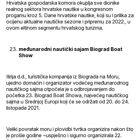
Hrvatska gospodarska komora okuplja sve dionike
realnog sektora hrvatske nautike u kongresnom
progamu kroz 5. Dane hrvatske nautike, koji su i prilika za
ocijenu aktualne nautičke sezone i pripremu za 2022., u
ovom eltinom segmentu hrvatskog turizma.
međunarodni nautički sajam Biograd Boat
Show
Ilirija d.d., turistička kompanija iz Biograda na Moru,
ujedno domaćin i organizator vodećeg međunarodnog
nautičkog sajma otpočela je s odbrojavanjem do
početka 23. Biograd Boat Showa, najvećeg nautičkog
sajma u Srednjoj Europi koji će se održati od 20. do 24.
listopada 2021.
Veliki povratak moru i plovidbi tvrtka organizira nakon što
je prošle godine ¬uspješno i sigurno organizirala 22.