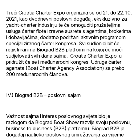
Treći Croatia Charter Expo organizira se od 21. do 22. 10.
2021, kao dvodnevni poslovni događaj, ekskluzivno za
yacht-charter industriju te će omogućiti pružateljima
usluga čarter flote izravne susrete s agentima, brokerima
i dobavljačima, dodatno podržani aktivnim programom
specijaliziranog čarter kongresa. Svi sudionici bit će
registrirani na Biograd B2B platformi na kojoj će moći
sudjelovati svih dana sajma. Croatia Charter Expo-u
pridružit će se i međunarodni kongres Udruge čarter
agenata (Boat Charter Agency Association) sa preko
200 međunarodnih članova.
IV.) Biograd B2B – poslovni sajam
Važnost sajma i interes poslovnog svijeta bio je
razlogom da Biograd Boat Show razvije svoju poslovnu,
business to business (B2B) platformu. Biograd B2B je
događaj nautičko-poslovnog umrežavanja za vrijeme