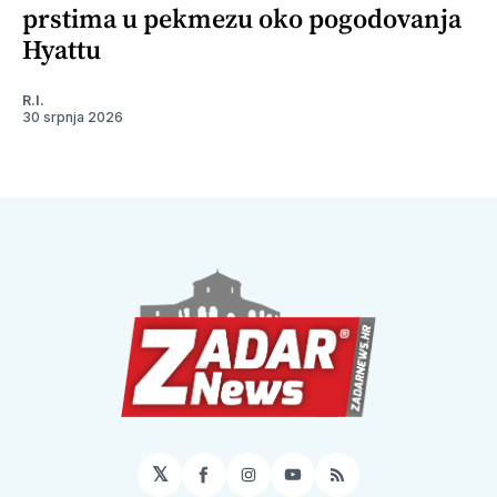
prstima u pekmezu oko pogodovanja
Hyattu
R.I.
30 srpnja 2026
𝕏
Facebook
Instagram
YouTube
RSS