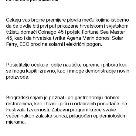
Čekaju vas brojne premijere plovila među kojima ističemo
da će ovdje biti prvi put prikazane hrvatskom i svjetskom
tržištu domaći Colnago 45 i poljski Fortuna Sea Master
45, kao i da hrvatska tvrtka Agena Marin donosi Solar
Ferry, ECO brod na solarni i električni pogon.
Posjetitelje očekuje obilje nautičke opreme i pribora koji
se mogu kupiti izravno, kao i mnoge demonstracije novih
proizvoda.
Biogradski sajam je poznat i po gastronomiji i dobrim
restoranima, kao i hrani i piću u odabranih ponuđača na
Festivalu Izvornosti. Zabavni program kreće svake
večeri nakon zalaska sunca, prilagođen epidemiološkim
mjerama.