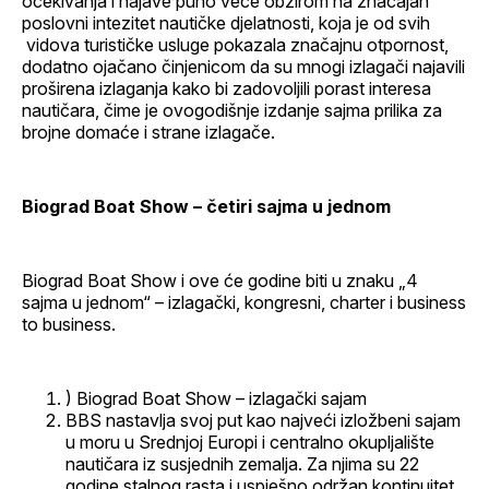
očekivanja i najave puno veće obzirom na značajan
poslovni intezitet nautičke djelatnosti, koja je od svih
vidova turističke usluge pokazala značajnu otpornost,
dodatno ojačano činjenicom da su mnogi izlagači najavili
proširena izlaganja kako bi zadovoljili porast interesa
nautičara, čime je ovogodišnje izdanje sajma prilika za
brojne domaće i strane izlagače.
Biograd Boat Show – četiri sajma u jednom
Biograd Boat Show i ove će godine biti u znaku „4
sajma u jednom“ – izlagački, kongresni, charter i business
to business.
) Biograd Boat Show – izlagački sajam
BBS nastavlja svoj put kao najveći izložbeni sajam
u moru u Srednjoj Europi i centralno okupljalište
nautičara iz susjednih zemalja. Za njima su 22
godine stalnog rasta i uspješno održan kontinuitet