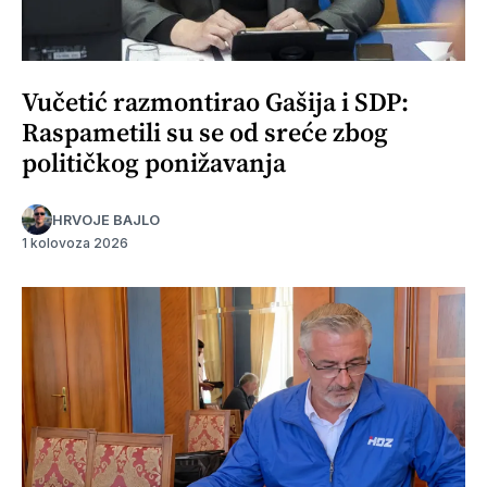
Vučetić razmontirao Gašija i SDP:
Raspametili su se od sreće zbog
političkog ponižavanja
HRVOJE BAJLO
1 kolovoza 2026