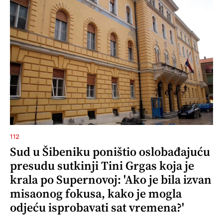
112
Sud u Šibeniku poništio oslobađajuću
presudu sutkinji Tini Grgas koja je
krala po Supernovoj: 'Ako je bila izvan
misaonog fokusa, kako je mogla
odjeću isprobavati sat vremena?'