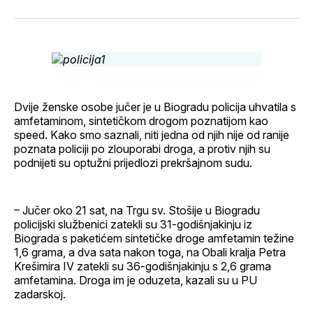
svoj
Pinterest
svoj
WhatsApp
E-
Facebook
LinkedIn
maila
profil
Dvije ženske osobe jučer je u Biogradu policija uhvatila s
amfetaminom, sintetičkom drogom poznatijom kao
speed. Kako smo saznali, niti jedna od njih nije od ranije
poznata policiji po zlouporabi droga, a protiv njih su
podnijeti su optužni prijedlozi prekršajnom sudu.
– Jučer oko 21 sat, na Trgu sv. Stošije u Biogradu
policijski službenici zatekli su 31-godišnjakinju iz
Biograda s paketićem sintetičke droge amfetamin težine
1,6 grama, a dva sata nakon toga, na Obali kralja Petra
Krešimira IV zatekli su 36-godišnjakinju s 2,6 grama
amfetamina. Droga im je oduzeta, kazali su u PU
zadarskoj.