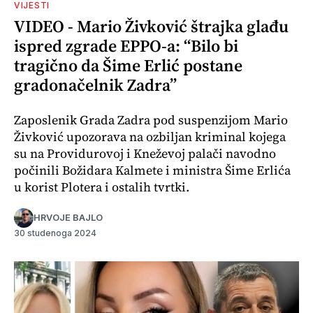
VIJESTI
VIDEO - Mario Živković štrajka glađu
ispred zgrade EPPO-a: “Bilo bi
tragično da Šime Erlić postane
gradonačelnik Zadra”
Zaposlenik Grada Zadra pod suspenzijom Mario
Živković upozorava na ozbiljan kriminal kojega
su na Providurovoj i Kneževoj palači navodno
počinili Božidara Kalmete i ministra Šime Erlića
u korist Plotera i ostalih tvrtki.
HRVOJE BAJLO
30 studenoga 2024