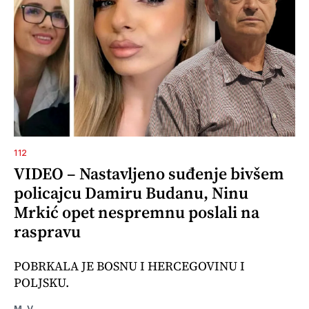
112
VIDEO – Nastavljeno suđenje bivšem
policajcu Damiru Budanu, Ninu
Mrkić opet nespremnu poslali na
raspravu
POBRKALA JE BOSNU I HERCEGOVINU I
POLJSKU.
M. V.