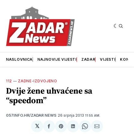
NASLOVNICA
NAJNOVIJE VIJESTI
ZADAR
VIJESTI
KONT
112
—
ZADNE-IZDVOJENO
Dvije žene uhvaćene sa
“speedom”
26 srpnja 2013
057INFO.HR/ZADAR NEWS
11:55 AM.
𝕏
podijeli
Share
podijeli
Share
podijeli
na
on
na
on
putem