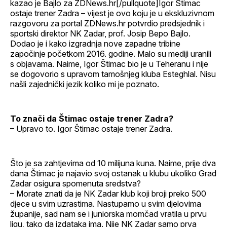
kazao je Bajlo za ZDNews.hr[/pullquote]Igor Štimac
ostaje trener Zadra – vijest je ovo koju je u ekskluzivnom
razgovoru za portal ZDNews.hr potvrdio predsjednik i
sportski direktor NK Zadar, prof. Josip Bepo Bajlo.
Dodao je i kako izgradnja nove zapadne tribine
započinje početkom 2016. godine. Malo su mediji uranili
s objavama. Naime, Igor Štimac bio je u Teheranu i nije
se dogovorio s upravom tamošnjeg kluba Esteghlal. Nisu
našli zajednički jezik koliko mi je poznato.
To znači da Štimac ostaje trener Zadra?
– Upravo to. Igor Štimac ostaje trener Zadra.
Što je sa zahtjevima od 10 milijuna kuna. Naime, prije dva
dana Štimac je najavio svoj ostanak u klubu ukoliko Grad
Zadar osigura spomenuta sredstva?
– Morate znati da je NK Zadar klub koji broji preko 500
djece u svim uzrastima. Nastupamo u svim djelovima
županije, sad nam se i juniorska momčad vratila u prvu
ligu, tako da izdataka ima. Nije NK Zadar samo prva