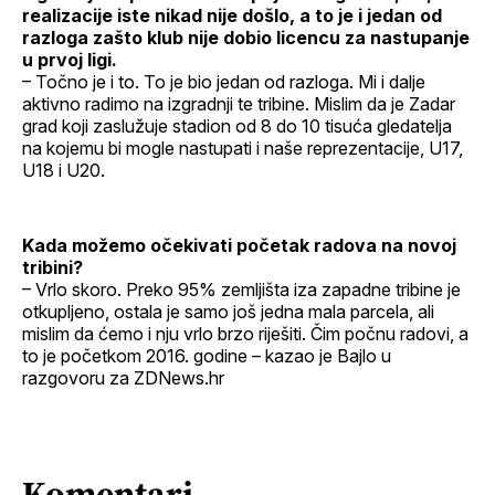
realizacije iste nikad nije došlo, a to je i jedan od
razloga zašto klub nije dobio licencu za nastupanje
u prvoj ligi.
– Točno je i to. To je bio jedan od razloga. Mi i dalje
aktivno radimo na izgradnji te tribine. Mislim da je Zadar
grad koji zaslužuje stadion od 8 do 10 tisuća gledatelja
na kojemu bi mogle nastupati i naše reprezentacije, U17,
U18 i U20.
Kada možemo očekivati početak radova na novoj
tribini?
– Vrlo skoro. Preko 95% zemljišta iza zapadne tribine je
otkupljeno, ostala je samo još jedna mala parcela, ali
mislim da ćemo i nju vrlo brzo riješiti. Čim počnu radovi, a
to je početkom 2016. godine – kazao je Bajlo u
razgovoru za ZDNews.hr
Komentari