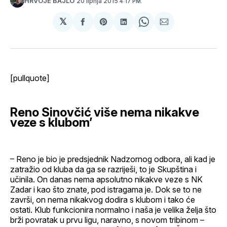
20 lipnja 2015
HRVOJE BAJLO
4:17 PM.
𝕏
podijeli
Share
podijeli
Share
podijeli
na
on
na
on
putem
svoj
Pinterest
svoj
WhatsApp
E-
Facebook
LinkedIn
maila
profil
[pullquote]
Reno Sinovčić više nema nikakve
veze s klubom’
– Reno je bio je predsjednik Nadzornog odbora, ali kad je
zatražio od kluba da ga se razriješi, to je Skupština i
učinila. On danas nema apsolutno nikakve veze s NK
Zadar i kao što znate, pod istragama je. Dok se to ne
završi, on nema nikakvog dodira s klubom i tako će
ostati. Klub funkcionira normalno i naša je velika želja što
brži povratak u prvu ligu, naravno, s novom tribinom –