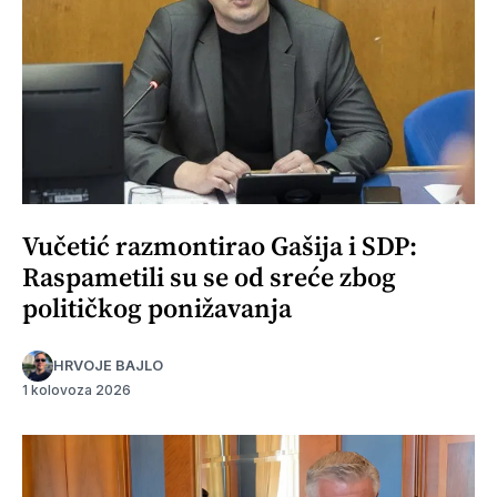
Vučetić razmontirao Gašija i SDP:
Raspametili su se od sreće zbog
političkog ponižavanja
HRVOJE BAJLO
1 kolovoza 2026