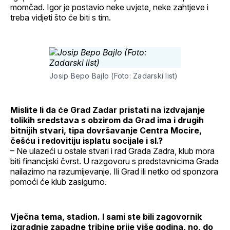
momčad. Igor je postavio neke uvjete, neke zahtjeve i
treba vidjeti što će biti s tim.
Josip Bepo Bajlo (Foto: Zadarski list)
Mislite li da će Grad Zadar pristati na izdvajanje
tolikih sredstava s obzirom da Grad ima i drugih
bitnijih stvari, tipa dovršavanje Centra Mocire,
češću i redovitiju isplatu socijale i sl.?
– Ne ulazeći u ostale stvari i rad Grada Zadra, klub mora
biti financijski čvrst. U razgovoru s predstavnicima Grada
nailazimo na razumijevanje. Ili Grad ili netko od sponzora
pomoći će klub zasigurno.
Vječna tema, stadion. I sami ste bili zagovornik
izgradnje zapadne tribine prije više godina, no, do