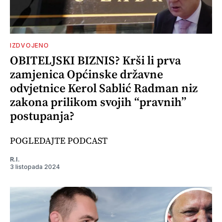
IZDVOJENO
OBITELJSKI BIZNIS? Krši li prva
zamjenica Općinske državne
odvjetnice Kerol Sablić Radman niz
zakona prilikom svojih “pravnih”
postupanja?
POGLEDAJTE PODCAST
R.I.
3 listopada 2024