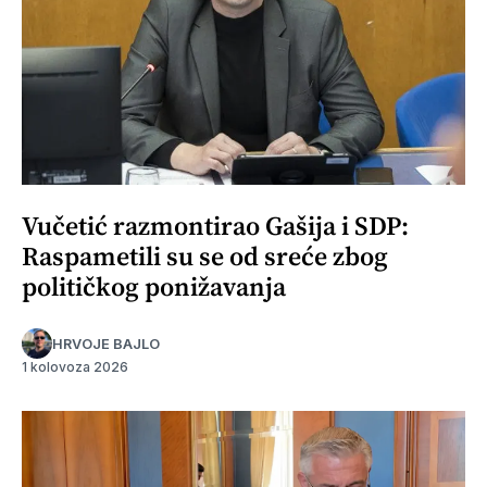
Vučetić razmontirao Gašija i SDP:
Raspametili su se od sreće zbog
političkog ponižavanja
HRVOJE BAJLO
1 kolovoza 2026