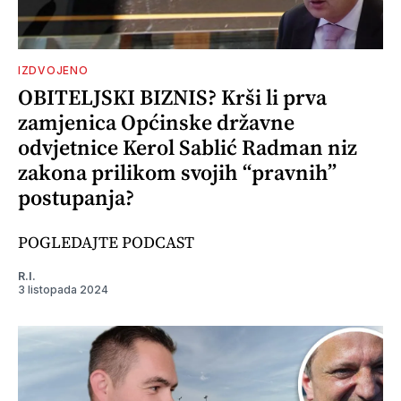
IZDVOJENO
OBITELJSKI BIZNIS? Krši li prva
zamjenica Općinske državne
odvjetnice Kerol Sablić Radman niz
zakona prilikom svojih “pravnih”
postupanja?
POGLEDAJTE PODCAST
R.I.
3 listopada 2024