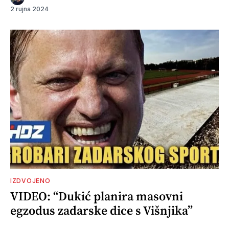
2 rujna 2024
IZDVOJENO
VIDEO: “Dukić planira masovni
egzodus zadarske dice s Višnjika”