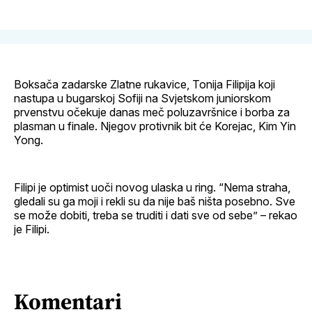
Facebook
LinkedIn
maila
profil
Boksača zadarske Zlatne rukavice, Tonija Filipija koji
nastupa u bugarskoj Sofiji na Svjetskom juniorskom
prvenstvu očekuje danas meč poluzavršnice i borba za
plasman u finale. Njegov protivnik bit će Korejac, Kim Yin
Yong.
Filipi je optimist uoči novog ulaska u ring. “Nema straha,
gledali su ga moji i rekli su da nije baš ništa posebno. Sve
se može dobiti, treba se truditi i dati sve od sebe” – rekao
je Filipi.
Komentari