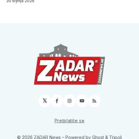
30 srpnja 2026
𝕏
Facebook
Instagram
YouTube
RSS
Pretplatite se
© 2026 ZADAR News
– Powered by
Ghost
&
Tripoli