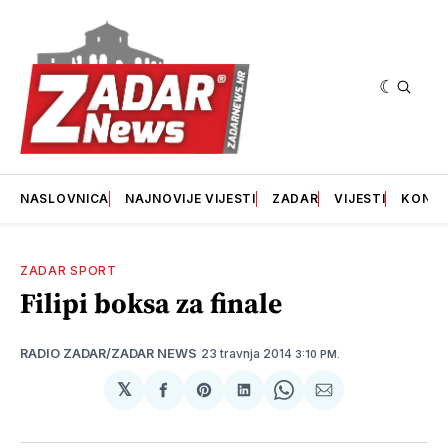
NASLOVNICA
NAJNOVIJE VIJESTI
ZADAR
VIJESTI
KONT
ZADAR SPORT
Filipi boksa za finale
23 travnja 2014
RADIO ZADAR/ZADAR NEWS
3:10 PM.
𝕏
podijeli
Share
podijeli
Share
podijeli
na
on
na
on
putem
svoj
Pinterest
svoj
WhatsApp
E-