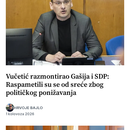
Vučetić razmontirao Gašija i SDP:
Raspametili su se od sreće zbog
političkog ponižavanja
HRVOJE BAJLO
1 kolovoza 2026