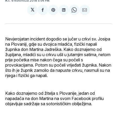
6 kolovoza 2018
R.I.
5:04 PM.
𝕏
podijeli
Share
podijeli
Share
podijeli
na
on
na
on
putem
svoj
Pinterest
svoj
WhatsApp
E-
Facebook
LinkedIn
maila
profil
Nevjerojatan incident dogodio se jučer u crkvi sv. Josipa
na Plovaniji, gdje su dvojica mladića, fizički napali
župnika don Martina Jadreška. Kako doznajemo od
župljana, mladići su u crkvu ušli u jutarnjim satima, netom
prije početka mise nakon čega su počeli s
provokacijama. Potom su počeli vrijeđati župnika. Nakon
što ih je župnik zamolio da napuste crkvu, nasrnuli su na
njega i fizički ga napali.
Kako doznajemo od žitelja s Plovanije, jedan od
napadača na don Martina na svom Facebook profilu
objavljuje sadržaje sa sotonističkim obilježjima.