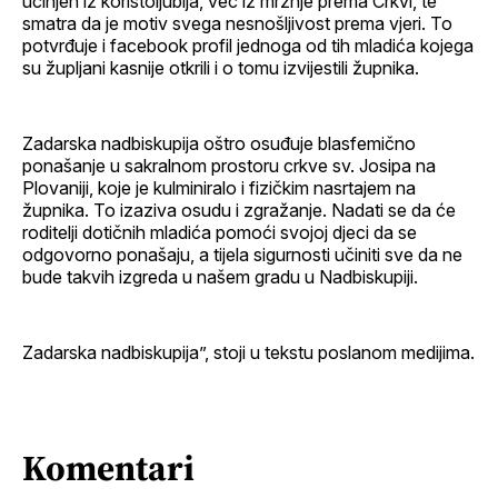
učinjen iz koristoljublja, već iz mržnje prema Crkvi, te
smatra da je motiv svega nesnošljivost prema vjeri. To
potvrđuje i facebook profil jednoga od tih mladića kojega
su župljani kasnije otkrili i o tomu izvijestili župnika.
Zadarska nadbiskupija oštro osuđuje blasfemično
ponašanje u sakralnom prostoru crkve sv. Josipa na
Plovaniji, koje je kulminiralo i fizičkim nasrtajem na
župnika. To izaziva osudu i zgražanje. Nadati se da će
roditelji dotičnih mladića pomoći svojoj djeci da se
odgovorno ponašaju, a tijela sigurnosti učiniti sve da ne
bude takvih izgreda u našem gradu u Nadbiskupiji.
Zadarska nadbiskupija”, stoji u tekstu poslanom medijima.
Komentari