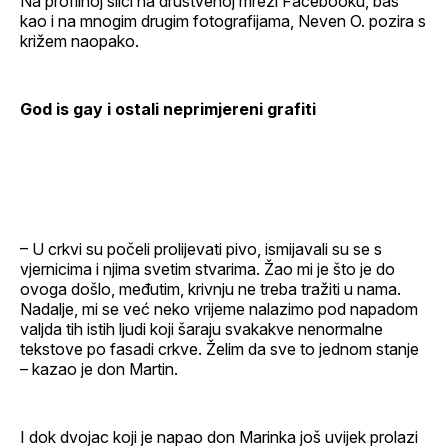
Na profilnoj slici na društvenoj mreži Facebooku, baš
kao i na mnogim drugim fotografijama, Neven O. pozira s
križem naopako.
God is gay i ostali neprimjereni grafiti
– U crkvi su počeli prolijevati pivo, ismijavali su se s
vjernicima i njima svetim stvarima. Žao mi je što je do
ovoga došlo, međutim, krivnju ne treba tražiti u nama.
Nadalje, mi se već neko vrijeme nalazimo pod napadom
valjda tih istih ljudi koji šaraju svakakve nenormalne
tekstove po fasadi crkve. Želim da sve to jednom stanje
– kazao je don Martin.
I dok dvojac koji je napao don Marinka još uvijek prolazi