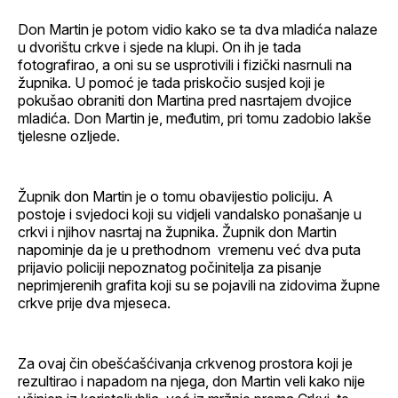
Don Martin je potom vidio kako se ta dva mladića nalaze
u dvorištu crkve i sjede na klupi. On ih je tada
fotografirao, a oni su se usprotivili i fizički nasrnuli na
župnika. U pomoć je tada priskočio susjed koji je
pokušao obraniti don Martina pred nasrtajem dvojice
mladića. Don Martin je, međutim, pri tomu zadobio lakše
tjelesne ozljede.
Župnik don Martin je o tomu obavijestio policiju. A
postoje i svjedoci koji su vidjeli vandalsko ponašanje u
crkvi i njihov nasrtaj na župnika. Župnik don Martin
napominje da je u prethodnom vremenu već dva puta
prijavio policiji nepoznatog počinitelja za pisanje
neprimjerenih grafita koji su se pojavili na zidovima župne
crkve prije dva mjeseca.
Za ovaj čin obešćašćivanja crkvenog prostora koji je
rezultirao i napadom na njega, don Martin veli kako nije