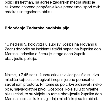
policijski tretman, na adrese zadarskih medija stiglo je
službeno crkveno priopćenje koje prenosimo ispod ovih
redaka u integralnom obliku.
Priopćenje Zadarske nadbiskupije
“U nedjelju 5. kolovoza u župi sv. Josipa na Plovaniji u
Zadru dogodio se incident i fizički napad na župnika don
Martina Jadreška o čemu je istoga dana župnik
obavijestio policiju.
Naime, u 7,45 sati u župnu crkvu sv. Josipa ušla su dva
mladića koji su se izrugivali i neprimjereno ponašali u
sakralnom prostoru. Pri tome su po crkvi prolijevali i neko
piće, najvjerojatnije pivo. Gospođe, koje su u to vrijeme
bile u crkvi, to su vidjele i o tome obavijestile župnika don
Martina i opisale kako izgledaju mladići koji su to učinili.