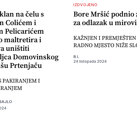
IZDVOJENO
klan na čelu s
Bore Mršić podnio 
 Colićem i
za odlazak u mirov
 Pelicarićem
KAŽNJEN I PREMJEŠTEN
 maltretira i
RADNO MJESTO NIŽE SL
 uništiti
ljca Domovinskog
R.I.
24 listopada 2024
išu Prtenjaču
S PAKIRANJEM I
IRANJEM
BAJLO
2024