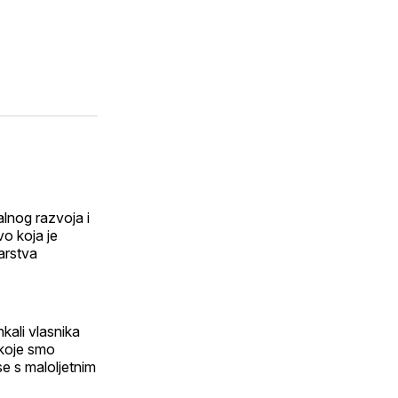
lnog razvoja i
vo koja je
arstva
kali vlasnika
koje smo
se s maloljetnim