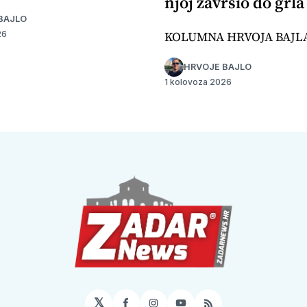
njoj završio do grla
BAJLO
KOLUMNA HRVOJA BAJL
26
HRVOJE BAJLO
1 kolovoza 2026
𝕏