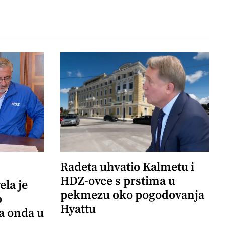
Radeta uhvatio Kalmetu i
HDZ-ovce s prstima u
ela je
pekmezu oko pogodovanja
o
Hyattu
 a onda u