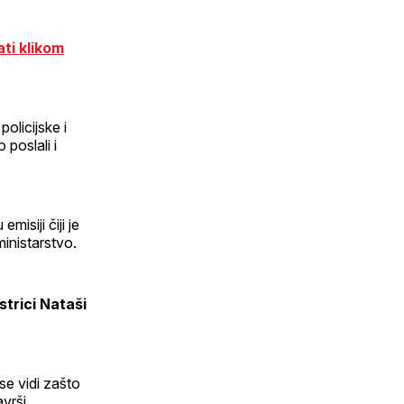
ti klikom
olicijske i
 poslali i
isiji čiji je
inistarstvo.
strici Nataši
 se vidi zašto
avrši