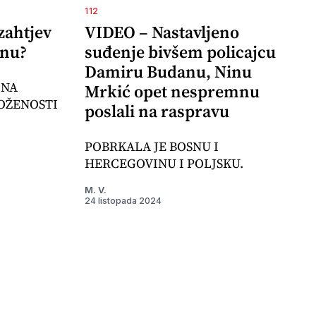
112
zahtjev
VIDEO – Nastavljeno
inu?
suđenje bivšem policajcu
Damiru Budanu, Ninu
 NA
Mrkić opet nespremnu
OŽENOSTI
poslali na raspravu
POBRKALA JE BOSNU I
HERCEGOVINU I POLJSKU.
M. V.
24 listopada 2024