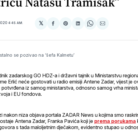
tricu Natašu Tramišak”
𝕏
2020
4:45 AM.
podijeli
Share
podijeli
Share
podijeli
na
on
na
on
putem
svoj
Pinterest
svoj
WhatsApp
E-
Facebook
LinkedIn
maila
profil
 stalno se pozivao na ‘šefa Kalmetu’
nik zadarskog GO HDZ-a i državni tajnik u Ministarstvu regiona
e Erlić neće gostovati u radio emisiji Antene Zadar, vijest je o
otvrđena iz samog ministarstva, odnosno samog vrha minist
zvoja i EU fondova.
azi nakon niza objava portala ZADAR News u kojima smo raskrin
 postaje Antena Zadar, Franka Pavića koji je
prema porukama
 razgovora s tada maloljetnim dječakom, evidentno stupao u odno