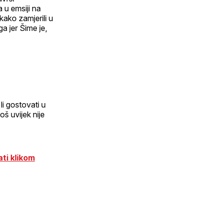
 u emsiji na
ekako zamjerili u
ga jer Šime je,
i gostovati u
oš uvijek nije
ti klikom