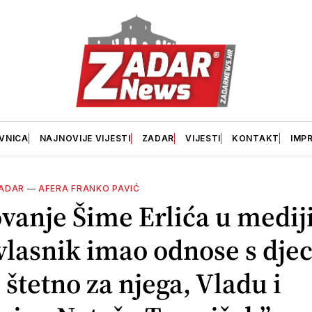
VNICA
NAJNOVIJE VIJESTI
ZADAR
VIJESTI
KONTAKT
IMP
ADAR
—
AFERA FRANKO PAVIĆ
vanje Šime Erlića u medi
e vlasnik imao odnose s dj
i štetno za njega, Vladu i