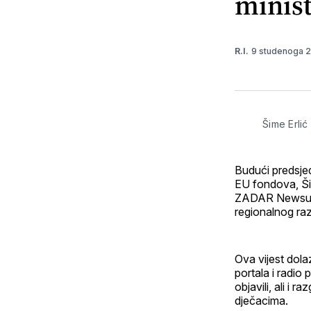
minis
9 studenoga 
R.I.
Šime Erlić
Budući predsjed
EU fondova, Šim
ZADAR Newsu p
regionalnog ra
Ova vijest dol
portala i radio
objavili, ali i
dječacima.