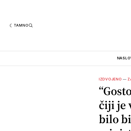
TAMNO
NASLO
IZDVOJENO
—
Z
“Gosto
čiji j
bilo b