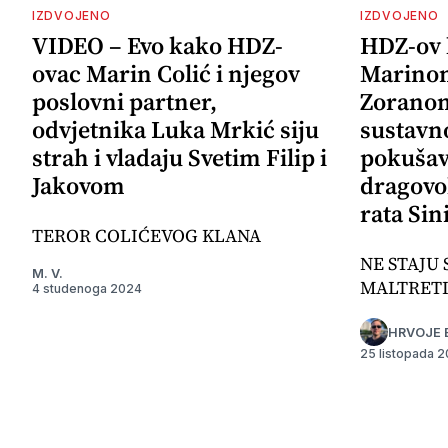
IZDVOJENO
IZDVOJENO
VIDEO – Evo kako HDZ-
HDZ-ov 
ovac Marin Colić i njegov
Marinom
poslovni partner,
Zoranom
odvjetnika Luka Mrkić siju
sustavno
strah i vladaju Svetim Filip i
pokušava
Jakovom
dragovo
rata Sin
TEROR COLIĆEVOG KLANA
NE STAJU 
M. V.
MALTRET
4 studenoga 2024
HRVOJE 
25 listopada 