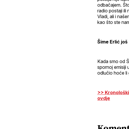
odbačajem. Što
radio postaji ili
Vladi, ali i naš
kao što ste nam
Šime Erlić još
Kada smo od Šim
spornoj emisiji 
odlučio hoće li 
>> Kronološki
ovdje
Koment