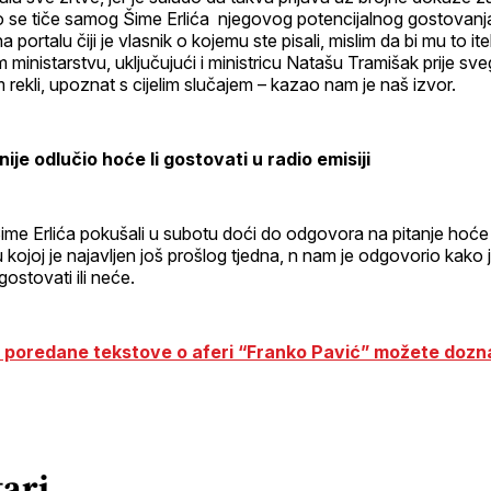
 se tiče samog Šime Erlića njegovog potencijalnog gostovanja
 na portalu čiji je vlasnik o kojemu ste pisali, mislim da bi mu to it
em ministarstvu, uključujući i ministricu Natašu Tramišak prije sve
 rekli, upoznat s cijelim slučajem – kazao nam je naš izvor.
 nije odlučio hoće li gostovati u radio emisiji
e Erlića pokušali u subotu doći do odgovora na pitanje hoće l
u kojoj je najavljen još prošlog tjedna, n nam je odgovorio kako j
gostovati ili neće.
 poredane tekstove o aferi “Franko Pavić” možete dozna
ari