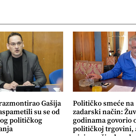
 razmontirao Gašija
Političko smeće na
aspametili su se od
zadarski način: Žuv
og političkog
godinama govorio 
anja
političkoj trgovini,