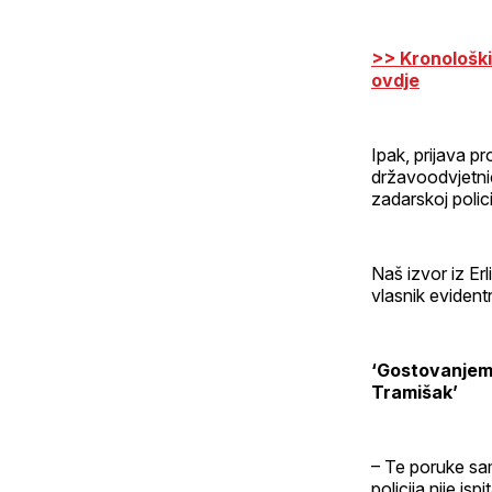
>> Kronološki
ovdje
Ipak, prijava pr
državoodvjetničk
zadarskoj polici
Naš izvor iz Er
vlasnik evident
‘Gostovanjem u
Tramišak’
– Te poruke same
policija nije is