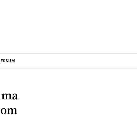
RESSUM
jima
ecom