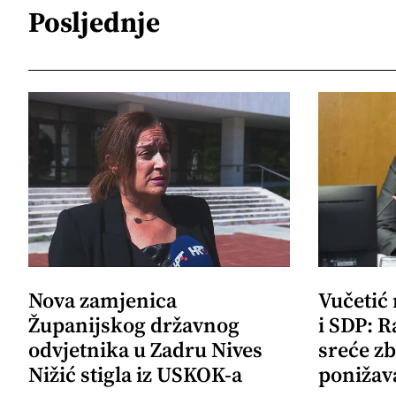
Posljednje
Nova zamjenica
Vučetić
Županijskog državnog
i SDP: R
odvjetnika u Zadru Nives
sreće zb
Nižić stigla iz USKOK-a
ponižav