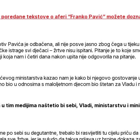
 poredane tekstove o aferi “Franko Pavić” možete dozna
otiv Pavića je odbačena, ali nije posve jasno zbog čega u tijeku p
e istrage svi dječaci – žrtve nisu ispitani. Pitanje je to koje smo
ji koja nam i četiri dana nakon upita nije odgovorila na pitanje.
lićevog ministarstva kazao nam je kako bi njegovo gostovanje u em
no bio u odnosima s maloljetnom djecom bio štetan za Vladu i m
 tim medijima naštetio bi sebi, Vladi, ministarstvu i mini
 po sebi su degutantne, trebalo bi rasvijetliti tu cijelu priču da
pitala sve žrtve, jer je suludo da takva prijava uz brojne dokaze z