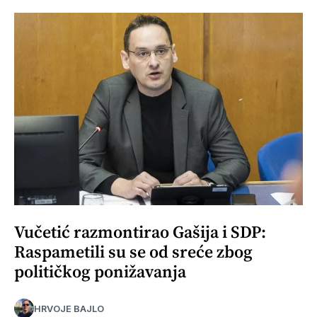
Vučetić razmontirao Gašija i SDP:
Raspametili su se od sreće zbog
političkog ponižavanja
HRVOJE BAJLO