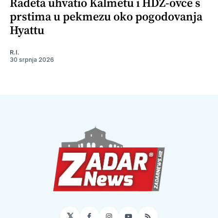
Radeta uhvatio Kalmetu i HDZ-ovce s
prstima u pekmezu oko pogodovanja
Hyattu
R.I.
30 srpnja 2026
𝕏