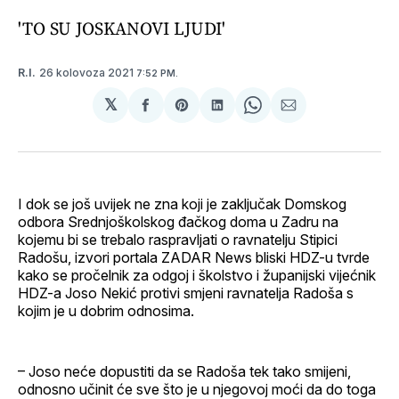
'TO SU JOSKANOVI LJUDI'
26 kolovoza 2021
R.I.
7:52 PM.
𝕏
podijeli
Share
podijeli
Share
podijeli
na
on
na
on
putem
svoj
Pinterest
svoj
WhatsApp
E-
Facebook
LinkedIn
maila
profil
I dok se još uvijek ne zna koji je zaključak Domskog
odbora Srednjoškolskog đačkog doma u Zadru na
kojemu bi se trebalo raspravljati o ravnatelju Stipici
Radošu, izvori portala ZADAR News bliski HDZ-u tvrde
kako se pročelnik za odgoj i školstvo i županijski vijećnik
HDZ-a Joso Nekić protivi smjeni ravnatelja Radoša s
kojim je u dobrim odnosima.
– Joso neće dopustiti da se Radoša tek tako smijeni,
odnosno učinit će sve što je u njegovoj moći da do toga