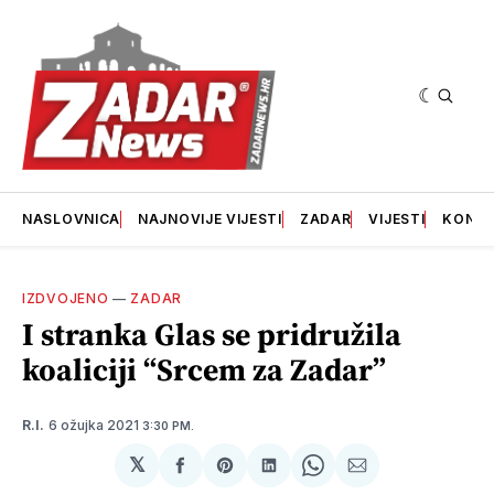
NASLOVNICA
NAJNOVIJE VIJESTI
ZADAR
VIJESTI
KONT
IZDVOJENO
—
ZADAR
I stranka Glas se pridružila
koaliciji “Srcem za Zadar”
6 ožujka 2021
R.I.
3:30 PM.
𝕏
podijeli
Share
podijeli
Share
podijeli
na
on
na
on
putem