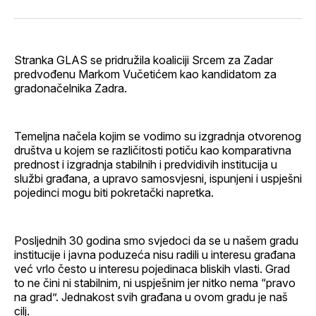
svoj
Pinterest
svoj
WhatsApp
E-
Facebook
LinkedIn
maila
profil
Stranka GLAS se pridružila koaliciji Srcem za Zadar
predvođenu Markom Vučetićem kao kandidatom za
gradonačelnika Zadra.
Temeljna načela kojim se vodimo su izgradnja otvorenog
društva u kojem se različitosti potiču kao komparativna
prednost i izgradnja stabilnih i predvidivih institucija u
službi građana, a upravo samosvjesni, ispunjeni i uspješni
pojedinci mogu biti pokretački napretka.
Posljednih 30 godina smo svjedoci da se u našem gradu
institucije i javna poduzeća nisu radili u interesu građana
već vrlo često u interesu pojedinaca bliskih vlasti. Grad
to ne čini ni stabilnim, ni uspješnim jer nitko nema “pravo
na grad”. Jednakost svih građana u ovom gradu je naš
cilj.