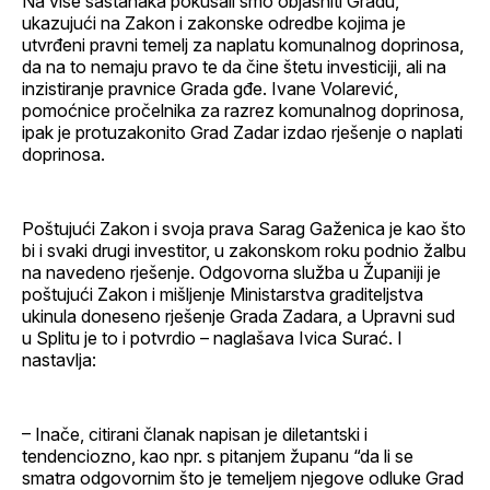
Na više sastanaka pokušali smo objasniti Gradu,
ukazujući na Zakon i zakonske odredbe kojima je
utvrđeni pravni temelj za naplatu komunalnog doprinosa,
da na to nemaju pravo te da čine štetu investiciji, ali na
inzistiranje pravnice Grada gđe. Ivane Volarević,
pomoćnice pročelnika za razrez komunalnog doprinosa,
ipak je protuzakonito Grad Zadar izdao rješenje o naplati
doprinosa.
Poštujući Zakon i svoja prava Sarag Gaženica je kao što
bi i svaki drugi investitor, u zakonskom roku podnio žalbu
na navedeno rješenje. Odgovorna služba u Županiji je
poštujući Zakon i mišljenje Ministarstva graditeljstva
ukinula doneseno rješenje Grada Zadara, a Upravni sud
u Splitu je to i potvrdio – naglašava Ivica Surać. I
nastavlja:
– Inače, citirani članak napisan je diletantski i
tendenciozno, kao npr. s pitanjem županu “da li se
smatra odgovornim što je temeljem njegove odluke Grad