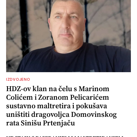
IZDVOJENO
HDZ-ov klan na čelu s Marinom
Colićem i Zoranom Pelicarićem
sustavno maltretira i pokušava
uništiti dragovoljca Domovinskog
rata Sinišu Prtenjaču