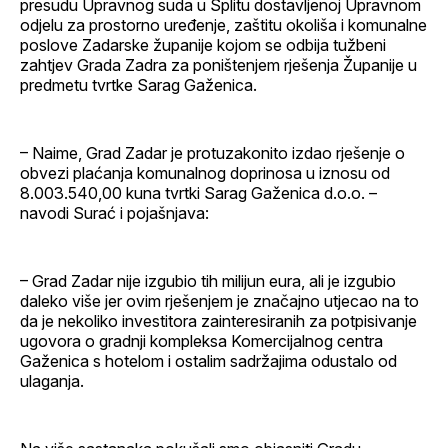
presudu Upravnog suda u Splitu dostavljenoj Upravnom
odjelu za prostorno uređenje, zaštitu okoliša i komunalne
poslove Zadarske županije kojom se odbija tužbeni
zahtjev Grada Zadra za poništenjem rješenja Županije u
predmetu tvrtke Sarag Gaženica.
– Naime, Grad Zadar je protuzakonito izdao rješenje o
obvezi plaćanja komunalnog doprinosa u iznosu od
8.003.540,00 kuna tvrtki Sarag Gaženica d.o.o. –
navodi Surać i pojašnjava:
– Grad Zadar nije izgubio tih milijun eura, ali je izgubio
daleko više jer ovim rješenjem je značajno utjecao na to
da je nekoliko investitora zainteresiranih za potpisivanje
ugovora o gradnji kompleksa Komercijalnog centra
Gaženica s hotelom i ostalim sadržajima odustalo od
ulaganja.