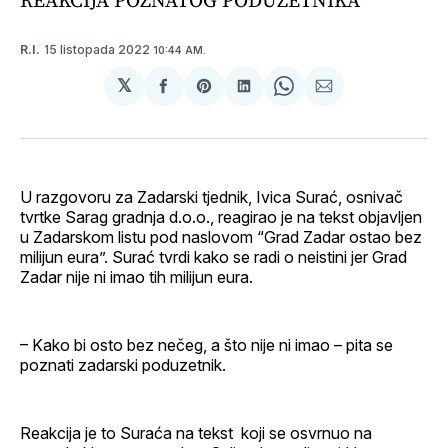
15 listopada 2022
R.I.
10:44 AM.
𝕏
podijeli
Share
podijeli
Share
podijeli
na
on
na
on
putem
svoj
Pinterest
svoj
WhatsApp
E-
Facebook
LinkedIn
maila
profil
U razgovoru za Zadarski tjednik, Ivica Surać, osnivač
tvrtke Sarag gradnja d.o.o., reagirao je na tekst objavljen
u Zadarskom listu pod naslovom “Grad Zadar ostao bez
milijun eura”. Surać tvrdi kako se radi o neistini jer Grad
Zadar nije ni imao tih milijun eura.
– Kako bi osto bez nečeg, a što nije ni imao – pita se
poznati zadarski poduzetnik.
Reakcija je to Suraća na tekst koji se osvrnuo na