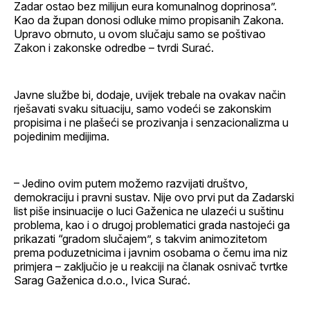
Zadar ostao bez milijun eura komunalnog doprinosa”.
Kao da župan donosi odluke mimo propisanih Zakona.
Upravo obrnuto, u ovom slučaju samo se poštivao
Zakon i zakonske odredbe – tvrdi Surać.
Javne službe bi, dodaje, uvijek trebale na ovakav način
rješavati svaku situaciju, samo vodeći se zakonskim
propisima i ne plašeći se prozivanja i senzacionalizma u
pojedinim medijima.
– Jedino ovim putem možemo razvijati društvo,
demokraciju i pravni sustav. Nije ovo prvi put da Zadarski
list piše insinuacije o luci Gaženica ne ulazeći u suštinu
problema, kao i o drugoj problematici grada nastojeći ga
prikazati “gradom slučajem”, s takvim animozitetom
prema poduzetnicima i javnim osobama o čemu ima niz
primjera – zaključio je u reakciji na članak osnivač tvrtke
Sarag Gaženica d.o.o., Ivica Surać.