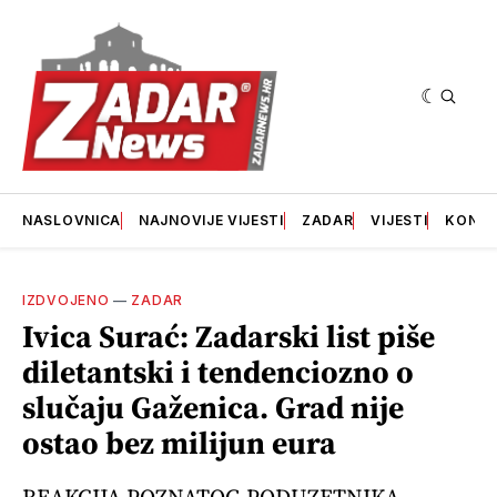
NASLOVNICA
NAJNOVIJE VIJESTI
ZADAR
VIJESTI
KONT
IZDVOJENO
—
ZADAR
Ivica Surać: Zadarski list piše
diletantski i tendenciozno o
slučaju Gaženica. Grad nije
ostao bez milijun eura
REAKCIJA POZNATOG PODUZETNIKA