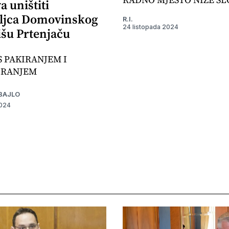
 uništiti
ljca Domovinskog
R.I.
24 listopada 2024
išu Prtenjaču
S PAKIRANJEM I
IRANJEM
BAJLO
2024