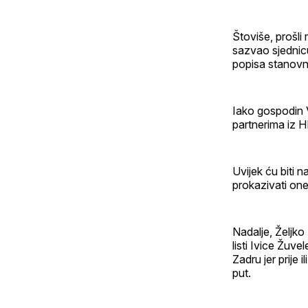
Štoviše, prošli
sazvao sjednic
popisa stanovn
Iako gospodin V
partnerima iz 
Uvijek ću biti 
prokazivati one
Nadalje, Željko
listi Ivice Žuv
Zadru jer prije
put.