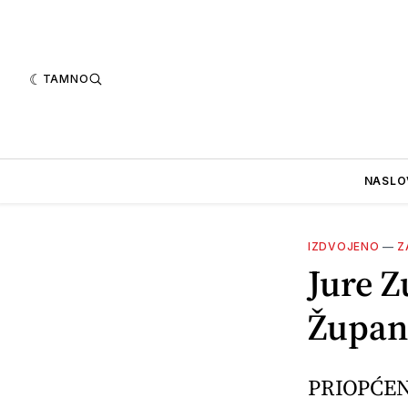
TAMNO
NASLO
IZDVOJENO
—
Z
Jure Z
Župani
PRIOPĆEN