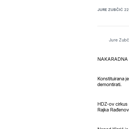
22
JURE ZUBČIĆ
Jure Zubč
NAKARADNA V
Konstituirana j
demontirati.
HDZ-ov cirkus s
Rajka Rađenović