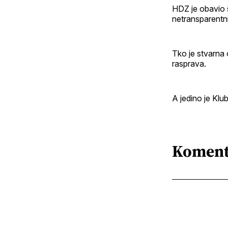
HDZ je obavio š
netransparentn
Tko je stvarna o
rasprava.
A jedino je Klu
Koment