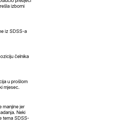
odlučio prebjeći
rešla izborni
ine iz SDSS-a
ziciju čelnika
cija u prošlom
ki mjesec.
 manjine jer
padanja. Neki
nije tema SDSS-