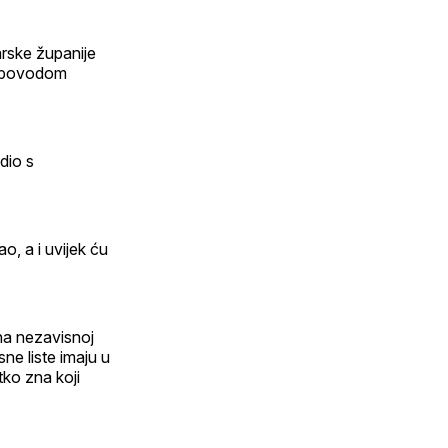
arske županije
e povodom
dio s
o, a i uvijek ću
na nezavisnoj
ne liste imaju u
tko zna koji