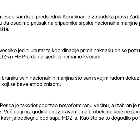
 mjesec sam kao predsjednik Koordinacije za ljudska prava Zad
u da osudimo pritisak na pripadnike srpske nacionalne manjin
išta.
eselko jedini unutar te koordinacije prima naknadu on se potru
HDZ-a i HSP-a da na sjednici nemamo kvorum.
na braniku svih nacionalnih manjina što sam svojim radom dokaza
 koji se bave etnobiznisom.
 Perica je također podržao novoformiranu većinu, a izabran je 
ele. Već dugi niz godina upozoravamo na probeleme koje nezavis
 ili kasnije podlegnu pod šapu HDZ-a. Kao što se to dogodilo po 