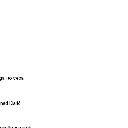
li
m
a i to treba
nad Klarić,