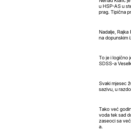
Nenad Klarić je
u HSP-AS u steč
prag. Tipična p
Nadalje, Rajka
na dopunskim iz
To je i logično
SDSS-a Veselka 
Svaki mjesec žu
sazivu, u razdo
Tako već godin
voda tek sad do
zaseoci sa veći
a.