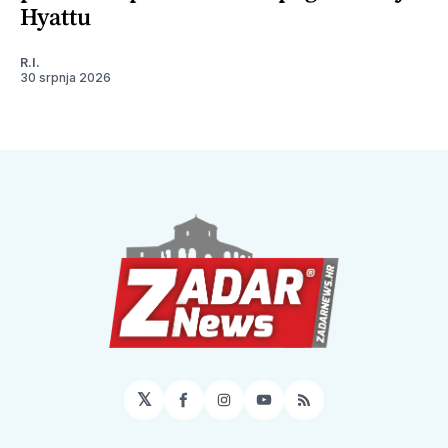
Hyattu
R.I.
30 srpnja 2026
𝕏
Facebook
Instagram
YouTube
RSS