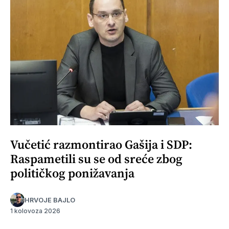
Vučetić razmontirao Gašija i SDP:
Raspametili su se od sreće zbog
političkog ponižavanja
HRVOJE BAJLO
1 kolovoza 2026