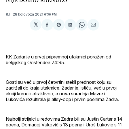
28 kolovoza 2021
R.I.
6:36 PM.
𝕏
podijeli
Share
podijeli
Share
podijeli
na
on
na
on
putem
svoj
Pinterest
svoj
WhatsApp
E-
Facebook
LinkedIn
maila
profil
KK Zadar je u prvoj pripremnoj utakmici poražen od
belgijskog Oostendea 74:95.
Gosti su već u prvoj četvrtini stekli prednost koju su
zadržali do kraja utakmice. Zadar je, ističu, već u prvoj
akciji krenuo atraktivno, a nova suradnja Mavre i
Lukovića rezultirala je alley-oop i prvim poenima Zadra.
Najbolji strijelci u redovima Zadra bili su Justin Carter s 14
poena, Domagoj Vuković s 13 poena i Uroš Luković s 11