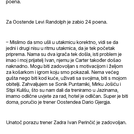
poena.
Za Oostende Levi Randolph je zabio 24 poena.
– Mislimo da smo ušli u utakmicu korektno, vidi se da
jedni i drugi nisu u ritmu utakmica, da je tek početak
priprema. Nama su dva igrača tek došla, isti problem je
imao i moj prijatelj Ivan, njemu je Carter također došao
naknadno. Mogu biti zadovoljan s motivacijom i željom
za košarkom i igrom koju smo pokazali. Nema većeg
gušta nego biti kod kuće, uživati sa svojima, biti s mojom
obitelji. Zahvaljujem se Sonik Puntamiki, Mirku Jošiću i
Stipi Kulišu, što su nam dali da treniramo u Jazinama,
imamo odlične uvjete za rad, hotel je odličan. Super je biti
doma, poručio je trener Oostendea Dario Gjergja.
Unatoč porazu trener Zadra Ivan Perinčić je zadovoljan.