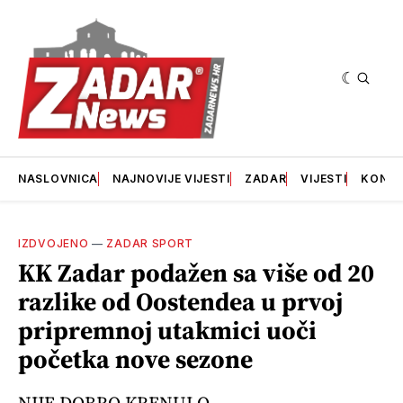
NASLOVNICA
NAJNOVIJE VIJESTI
ZADAR
VIJESTI
KONT
IZDVOJENO
—
ZADAR SPORT
KK Zadar podažen sa više od 20
razlike od Oostendea u prvoj
pripremnoj utakmici uoči
početka nove sezone
NIJE DOBRO KRENULO