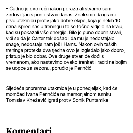
– Čudno je ovo reći nakon poraza ali stvarno sam
zadovoljan s puno stvari danas. Znali smo da igramo
prvu utakmicu protiv jako dobre ekipe, koja je nekih 10
dana ispred nas u treningu i to se točno vidjelo na kraju,
kad su pokazali više energije. Bilo je puno dobrih stvari,
vidi se da je Carter tek došao i da mu je nedostajalo
snage, nedostaje nam još i Harris. Nakon ovih teških
treninga protekla dva tjedna ovo je izgledalo jako dobro,
pristup je bio dobar. Ove druge stvari će doći s
vremenom, ako nastavimo ovako trenirati i raditi ne bojim
se uopće za sezonu, poručio je Perinčić.
Sljedeća pripremna utakmica je u ponedjeljak, kad će
momčad Ivana Perinčića na memorijalnom turniru
Tomislav Knežević igrati protiv Sonik Puntamike.
Komentari