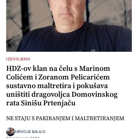
IZDVOJENO
HDZ-ov klan na čelu s Marinom
Colićem i Zoranom Pelicarićem
sustavno maltretira i pokušava
uništiti dragovoljca Domovinskog
rata Sinišu Prtenjaču
NE STAJU S PAKIRANJEM I MALTRETIRANJEM
HRVOJE BAJLO