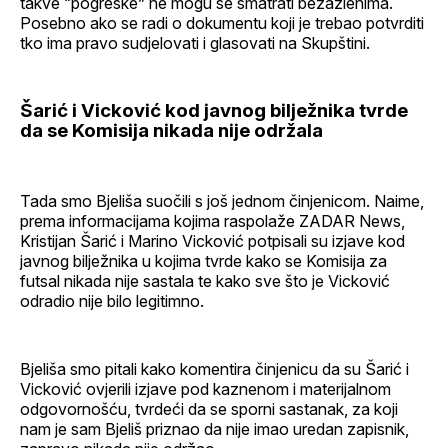
takve “pogreške” ne mogu se smatrati bezazlenima.
Posebno ako se radi o dokumentu koji je trebao potvrditi
tko ima pravo sudjelovati i glasovati na Skupštini.
Šarić i Vicković kod javnog bilježnika tvrde
da se Komisija nikada nije održala
Tada smo Bjeliša suočili s još jednom činjenicom. Naime,
prema informacijama kojima raspolaže ZADAR News,
Kristijan Šarić i Marino Vicković potpisali su izjave kod
javnog bilježnika u kojima tvrde kako se Komisija za
futsal nikada nije sastala te kako sve što je Vicković
odradio nije bilo legitimno.
Bjeliša smo pitali kako komentira činjenicu da su Šarić i
Vicković ovjerili izjave pod kaznenom i materijalnom
odgovornošću, tvrdeći da se sporni sastanak, za koji
nam je sam Bjeliš priznao da nije imao uredan zapisnik,