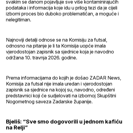
svakim se danom pojavljuje sve više kontaminirajućih
podataka i informacija koje idu u prilog tezi da je cijeli
izborni proces bio duboko problematičan, a moguće i
nelegitiman.
Najnoviji detalji odnose se na Komisiju za futsal,
odnosno na pitanje je li ta Komisija uopće imala
vjerodostojan zapisnik sa sjednice koja je navodno
održana 10. travnja 2026. godine.
Prema informacijama do kojih je došao ZADAR News,
Komisija za futsal nije imala uredan i vjerodostojan
zapisnik sa sjednice na kojoj su, navodno, određeni
predstavnici koji će sudjelovati na izbornoj Skupštini
Nogometnog saveza Zadarske županije.
Bjeliš: “Sve smo dogovorili u jednom kafiću
na Relji”