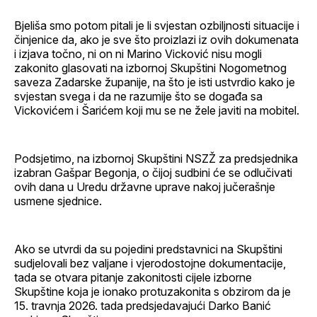
Bjeliša smo potom pitali je li svjestan ozbiljnosti situacije i
činjenice da, ako je sve što proizlazi iz ovih dokumenata
i izjava točno, ni on ni Marino Vicković nisu mogli
zakonito glasovati na izbornoj Skupštini Nogometnog
saveza Zadarske županije, na što je isti ustvrdio kako je
svjestan svega i da ne razumije što se događa sa
Vickovićem i Šarićem koji mu se ne žele javiti na mobitel.
Podsjetimo, na izbornoj Skupštini NSZŽ za predsjednika
izabran Gašpar Begonja, o čijoj sudbini će se odlučivati
ovih dana u Uredu državne uprave nakoj jučerašnje
usmene sjednice.
Ako se utvrdi da su pojedini predstavnici na Skupštini
sudjelovali bez valjane i vjerodostojne dokumentacije,
tada se otvara pitanje zakonitosti cijele izborne
Skupštine koja je ionako protuzakonita s obzirom da je
15. travnja 2026. tada predsjedavajući Darko Banić