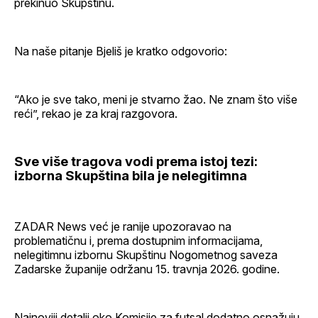
prekinuo Skupštinu.
Na naše pitanje Bjeliš je kratko odgovorio:
“Ako je sve tako, meni je stvarno žao. Ne znam što više
reći”, rekao je za kraj razgovora.
Sve više tragova vodi prema istoj tezi:
izborna Skupština bila je nelegitimna
ZADAR News već je ranije upozoravao na
problematičnu i, prema dostupnim informacijama,
nelegitimnu izbornu Skupštinu Nogometnog saveza
Zadarske županije održanu 15. travnja 2026. godine.
Najnoviji detalji oko Komisije za futsal dodatno osnažuju