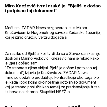
Miro Knežević tvrdi drukčije: “Bjeliš je došao
i potpisao taj dokument”
Međutim, ZADAR News razgovarao je i s Mirom
Kneževićem iz Nogometnog saveza Zadarske županije,
koji je iznio drukčiju verziju događaja.
Za razliku od Bjeliša, koji tvrdi da su u Savez dan kasnije
došli on i Marino Vicković, Knežević nam je rekao kako
je Bjeliš došao sam.
“To trebate s njima vidjeti. Bjeliš je došao i potpisao taj
dokument”, izjavio je Knežević za ZADAR News.
Time se dodatno produbljuju kontradikcije oko toga tko
je, kada i pod kojim okolnostima potpisivao dokument
koji je trebao poslužiti kao temelj za predstavljanje futsal
klubova na izbornoj Skupštini NSZŽ-a.