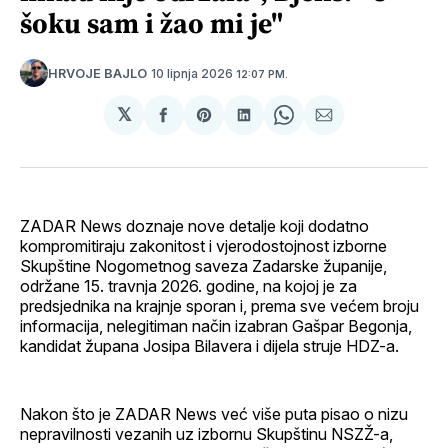
šoku sam i žao mi je"
10 lipnja 2026
HRVOJE BAJLO
12:07 PM.
𝕏
podijeli
Share
podijeli
Share
podijeli
na
on
na
on
putem
svoj
Pinterest
svoj
WhatsApp
E-
Facebook
LinkedIn
maila
profil
ZADAR News doznaje nove detalje koji dodatno
kompromitiraju zakonitost i vjerodostojnost izborne
Skupštine Nogometnog saveza Zadarske županije,
održane 15. travnja 2026. godine, na kojoj je za
predsjednika na krajnje sporan i, prema sve većem broju
informacija, nelegitiman način izabran Gašpar Begonja,
kandidat župana Josipa Bilavera i dijela struje HDZ-a.
Nakon što je ZADAR News već više puta pisao o nizu
nepravilnosti vezanih uz izbornu Skupštinu NSZŽ-a,