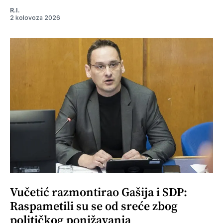
R.I.
2 kolovoza 2026
Vučetić razmontirao Gašija i SDP:
Raspametili su se od sreće zbog
političkog ponižavanja