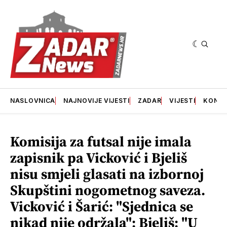
NASLOVNICA
NAJNOVIJE VIJESTI
ZADAR
VIJESTI
KONT
Komisija za futsal nije imala
zapisnik pa Vicković i Bjeliš
nisu smjeli glasati na izbornoj
Skupštini nogometnog saveza.
Vicković i Šarić: "Sjednica se
nikad nije održala"; Bjeliš: "U