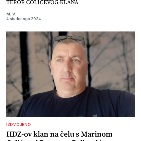
TEROR COLIĆEVOG KLANA
M. V.
4 studenoga 2024
IZDVOJENO
HDZ-ov klan na čelu s Marinom