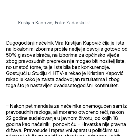
svoj
Pinterest
svoj
WhatsApp
E-
Facebook
LinkedIn
maila
profil
Kristijan Kapović, Foto: Zadarski list
Dugogodišnji načelnik Vira Kristijan Kapović čija je lista
na lokalonim izborima prošle nedjelje osvojila gotovo od
50% glasova birača, na izborima za općinsko vijeće
zbog pravosudnih prepreka nije mogao biti nositelj liste,
no unatoč tome, ta je lista bila bez konkurencije.
Gostujući u Studiju 4 HTV-a rekao je Kristijan Kapović
rekao je kako je zaista zadovoljan rezultatima i zbog
toga što je nastavljen dvadesetogodišnji kontinuitet.
– Nakon pet mandata za načelnika onemogućen sam iz
pravosudnih razloga, ali moramo otvoreno reći, nakon
22 godine sudjelovanja u javnom životu, od kojih 18
godina kao načelnik, ponovit ću – Hrvatska nije pravna
država. Pravosuđe i represivni aparat u političkim su