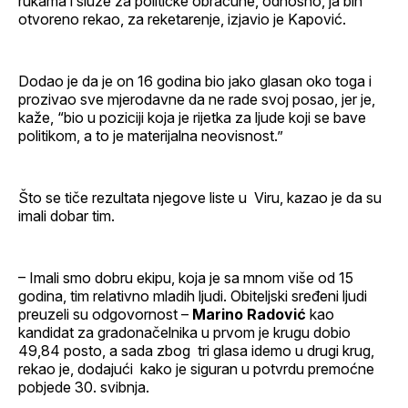
rukama i služe za političke obračune, odnosno, ja bih
otvoreno rekao, za reketarenje, izjavio je Kapović.
Dodao je da je on 16 godina bio jako glasan oko toga i
prozivao sve mjerodavne da ne rade svoj posao, jer je,
kaže, “bio u poziciji koja je rijetka za ljude koji se bave
politikom, a to je materijalna neovisnost.”
Što se tiče rezultata njegove liste u Viru, kazao je da su
imali dobar tim.
– Imali smo dobru ekipu, koja je sa mnom više od 15
godina, tim relativno mladih ljudi. Obiteljski sređeni ljudi
preuzeli su odgovornost –
Marino Radović
kao
kandidat za gradonačelnika u prvom je krugu dobio
49,84 posto, a sada zbog tri glasa idemo u drugi krug,
rekao je, dodajući kako je siguran u potvrdu premoćne
pobjede 30. svibnja.