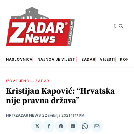
NASLOVNICA
NAJNOVIJE VIJESTI
ZADAR
VIJESTI
KONT
IZDVOJENO
—
ZADAR
Kristijan Kapović: “Hrvatska
nije pravna država”
22 svibnja 2021
HRT/ZADAR NEWS
11:17 PM.
𝕏
podijeli
Share
podijeli
Share
podijeli
na
on
na
on
putem