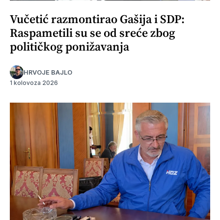
Vučetić razmontirao Gašija i SDP:
Raspametili su se od sreće zbog
političkog ponižavanja
HRVOJE BAJLO
1 kolovoza 2026