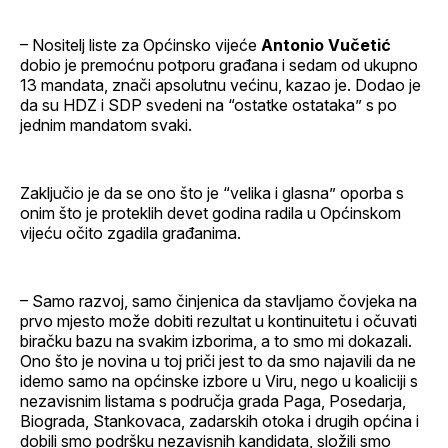
– Nositelj liste za Općinsko vijeće
Antonio Vučetić
dobio je premoćnu potporu građana i sedam od ukupno
13 mandata, znači apsolutnu većinu, kazao je. Dodao je
da su HDZ i SDP svedeni na “ostatke ostataka” s po
jednim mandatom svaki.
Zaključio je da se ono što je “velika i glasna” oporba s
onim što je proteklih devet godina radila u Općinskom
vijeću očito zgadila građanima.
– Samo razvoj, samo činjenica da stavljamo čovjeka na
prvo mjesto može dobiti rezultat u kontinuitetu i očuvati
biračku bazu na svakim izborima, a to smo mi dokazali.
Ono što je novina u toj priči jest to da smo najavili da ne
idemo samo na općinske izbore u Viru, nego u koaliciji s
nezavisnim listama s područja grada Paga, Posedarja,
Biograda, Stankovaca, zadarskih otoka i drugih općina i
dobili smo podršku nezavisnih kandidata, složili smo