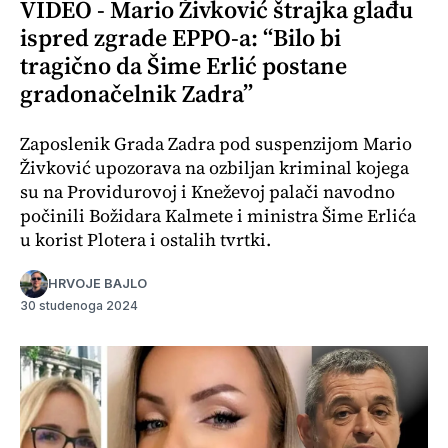
VIDEO - Mario Živković štrajka glađu
ispred zgrade EPPO-a: “Bilo bi
tragično da Šime Erlić postane
gradonačelnik Zadra”
Zaposlenik Grada Zadra pod suspenzijom Mario
Živković upozorava na ozbiljan kriminal kojega
su na Providurovoj i Kneževoj palači navodno
počinili Božidara Kalmete i ministra Šime Erlića
u korist Plotera i ostalih tvrtki.
HRVOJE BAJLO
30 studenoga 2024