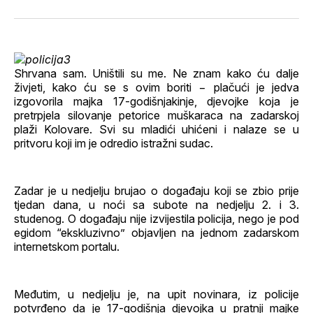
svoj
Pinterest
svoj
WhatsApp
E-
Facebook
LinkedIn
maila
profil
Shrvana sam. Uništili su me. Ne znam kako ću dalje
živjeti, kako ću se s ovim boriti − plačući je jedva
izgovorila majka 17-godišnjakinje, djevojke koja je
pretrpjela silovanje petorice muškaraca na zadarskoj
plaži Kolovare. Svi su mladići uhićeni i nalaze se u
pritvoru koji im je odredio istražni sudac.
Zadar je u nedjelju brujao o događaju koji se zbio prije
tjedan dana, u noći sa subote na nedjelju 2. i 3.
studenog. O događaju nije izvijestila policija, nego je pod
egidom “ekskluzivno” objavljen na jednom zadarskom
internetskom portalu.
Međutim, u nedjelju je, na upit novinara, iz policije
potvrđeno da je 17-godišnja djevojka u pratnji majke