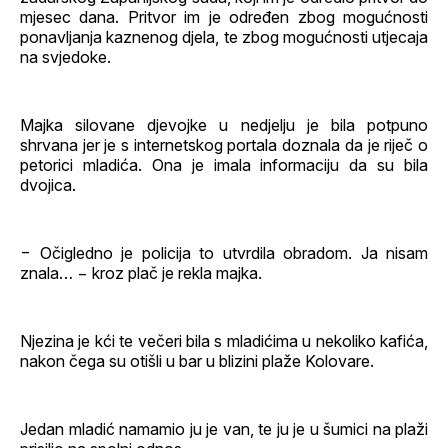
mjesec dana. Pritvor im je određen zbog mogućnosti
ponavljanja kaznenog djela, te zbog mogućnosti utjecaja
na svjedoke.
Majka silovane djevojke u nedjelju je bila potpuno
shrvana jer je s internetskog portala doznala da je riječ o
petorici mladića. Ona je imala informaciju da su bila
dvojica.
− Očigledno je policija to utvrdila obradom. Ja nisam
znala… − kroz plač je rekla majka.
Njezina je kći te večeri bila s mladićima u nekoliko kafića,
nakon čega su otišli u bar u blizini plaže Kolovare.
Jedan mladić namamio ju je van, te ju je u šumici na plaži