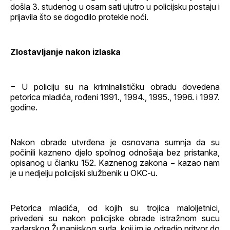
došla 3. studenog u osam sati ujutro u policijsku postaju i
prijavila što se dogodilo protekle noći.
Zlostavljanje nakon izlaska
− U policiju su na kriminalističku obradu dovedena
petorica mladića, rođeni 1991., 1994., 1995., 1996. i 1997.
godine.
Nakon obrade utvrđena je osnovana sumnja da su
počinili kazneno djelo spolnog odnošaja bez pristanka,
opisanog u članku 152. Kaznenog zakona − kazao nam
je u nedjelju policijski službenik u OKC-u.
Petorica mladića, od kojih su trojica maloljetnici,
privedeni su nakon policijske obrade istražnom sucu
zadarskog Županijskog suda, koji im je odredio pritvor do