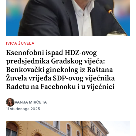
IVICA ŽUVELA
Ksenofobni ispad HDZ-ovog
predsjednika Gradskog vijeća:
Benkovački ginekolog iz Raštana
Žuvela vrijeđa SDP-ovog vijećnika
Radetu na Facebooku i u vijećnici
VANJA MIRČETA
11 studenoga 2025