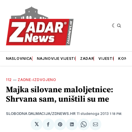
NASLOVNICA
NAJNOVIJE VIJESTI
ZADAR
VIJESTI
KONT
112
—
ZADNE-IZDVOJENO
Majka silovane maloljetnice:
Shrvana sam, uništili su me
11 studenoga 2013
SLOBODNA DALMACIJA/ZDNEWS.HR
1:18 PM.
𝕏
podijeli
Share
podijeli
Share
podijeli
na
on
na
on
putem