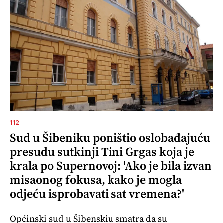
112
Sud u Šibeniku poništio oslobađajuću
presudu sutkinji Tini Grgas koja je
krala po Supernovoj: 'Ako je bila izvan
misaonog fokusa, kako je mogla
odjeću isprobavati sat vremena?'
Općinski sud u Šibenskiu smatra da su