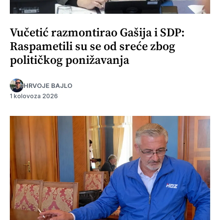
Vučetić razmontirao Gašija i SDP:
Raspametili su se od sreće zbog
političkog ponižavanja
HRVOJE BAJLO
1 kolovoza 2026