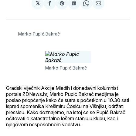
𝕏
podijeli
Share
podijeli
Share
podijeli
na
on
na
on
putem
svoj
Pinterest
svoj
WhatsApp
E-
Facebook
LinkedIn
maila
profil
Marko Pupić Bakrač
Marko Pupić Bakrač
Gradski vijećnik Akcije Mladih i donedavni kolumnist
portala ZDNews.hr, Marko Pupić Bakrač medijima je
poslao priopćenje kako će sutra s početkom u 10.30 sati
ispred spomenika Krešimiru Ćosiću na Višnjiku, održati
pressicu. Kako doznajemo, na istoj će se Pupić Bakrač
očitovati o katastrofalno lošem stanju u klubu, kao i
njegovom nesposobnom vodstvu.