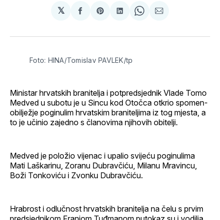
𝕏
podijeli
Share
podijeli
Share
podijeli
na
on
na
on
putem
svoj
Pinterest
svoj
WhatsApp
E-
Facebook
LinkedIn
maila
profil
Foto: HINA/Tomislav PAVLEK/tp
Ministar hrvatskih branitelja i potpredsjednik Vlade Tomo
Medved u subotu je u Sincu kod Otočca otkrio spomen-
obilježje poginulim hrvatskim braniteljima iz tog mjesta, a
to je učinio zajedno s članovima njihovih obitelji.
Medved je položio vijenac i upalio svijeću poginulima
Mati Laškarinu, Zoranu Dubravčiću, Milanu Mravincu,
Boži Tonkoviću i Zvonku Dubravčiću.
Hrabrost i odlučnost hrvatskih branitelja na čelu s prvim
predsjednikom Franjom Tuđmanom putokaz su i vodilja,