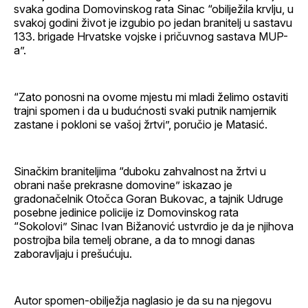
svaka godina Domovinskog rata Sinac “obilježila krvlju, u
svakoj godini život je izgubio po jedan branitelj u sastavu
133. brigade Hrvatske vojske i pričuvnog sastava MUP-
a”.
“Zato ponosni na ovome mjestu mi mladi želimo ostaviti
trajni spomen i da u budućnosti svaki putnik namjernik
zastane i pokloni se vašoj žrtvi”, poručio je Matasić.
Sinačkim braniteljima “duboku zahvalnost na žrtvi u
obrani naše prekrasne domovine” iskazao je
gradonačelnik Otočca Goran Bukovac, a tajnik Udruge
posebne jedinice policije iz Domovinskog rata
“Sokolovi” Sinac Ivan Bižanović ustvrdio je da je njihova
postrojba bila temelj obrane, a da to mnogi danas
zaboravljaju i prešućuju.
Autor spomen-obilježja naglasio je da su na njegovu