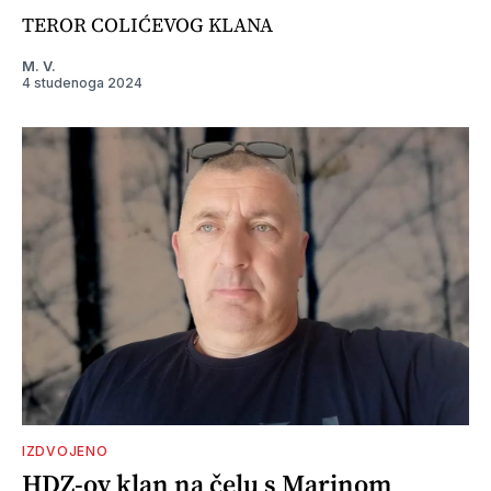
TEROR COLIĆEVOG KLANA
M. V.
4 studenoga 2024
IZDVOJENO
HDZ-ov klan na čelu s Marinom