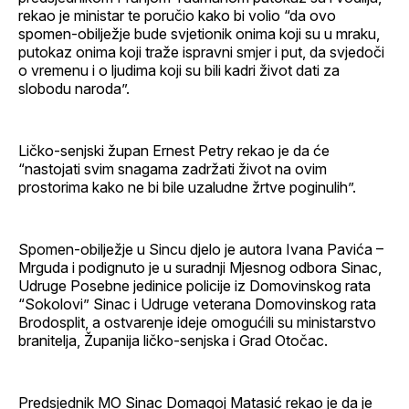
rekao je ministar te poručio kako bi volio “da ovo
spomen-obilježje bude svjetionik onima koji su u mraku,
putokaz onima koji traže ispravni smjer i put, da svjedoči
o vremenu i o ljudima koji su bili kadri život dati za
slobodu naroda”.
Ličko-senjski župan Ernest Petry rekao je da će
“nastojati svim snagama zadržati život na ovim
prostorima kako ne bi bile uzaludne žrtve poginulih”.
Spomen-obilježje u Sincu djelo je autora Ivana Pavića –
Mrguda i podignuto je u suradnji Mjesnog odbora Sinac,
Udruge Posebne jedinice policije iz Domovinskog rata
“Sokolovi” Sinac i Udruge veterana Domovinskog rata
Brodosplit, a ostvarenje ideje omogućili su ministarstvo
branitelja, Županija ličko-senjska i Grad Otočac.
Predsjednik MO Sinac Domagoj Matasić rekao je da je