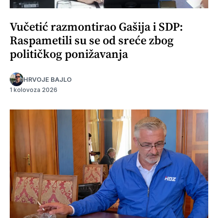
Vučetić razmontirao Gašija i SDP:
Raspametili su se od sreće zbog
političkog ponižavanja
HRVOJE BAJLO
1 kolovoza 2026