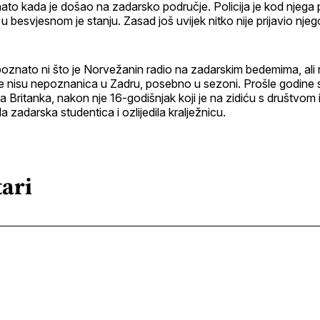
nato kada je došao na zadarsko područje. Policija je kod njega
 besvjesnom je stanju. Zasad još uvijek nitko nije prijavio nje
 poznato ni što je Norvežanin radio na zadarskim bedemima, ali 
 nisu nepoznanica u Zadru, posebno u sezoni. Prošle godine 
a Britanka, nakon nje 16-godišnjak koji je na zidiću s društvom i
ala zadarska studentica i ozlijedila kralježnicu.
ari