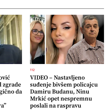
112
ović
VIDEO – Nastavljeno
d zgrade
suđenje bivšem policajcu
agično da
Damiru Budanu, Ninu
Mrkić opet nespremnu
ra”
poslali na raspravu