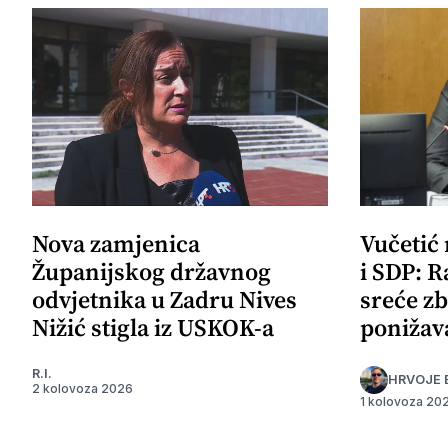
Nova zamjenica
Vučetić
Županijskog državnog
i SDP: R
odvjetnika u Zadru Nives
sreće zb
Nižić stigla iz USKOK-a
ponižav
R.I.
HRVOJE 
2 kolovoza 2026
1 kolovoza 20