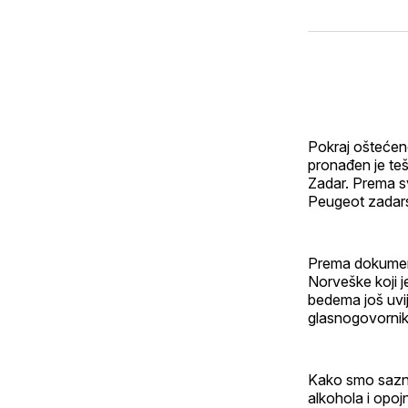
Pokraj oštećeno
pronađen je teš
Zadar. Prema s
Peugeot zadarsk
Prema dokument
Norveške koji j
bedema još uvij
glasnogovornik 
Kako smo saznal
alkohola i opoj