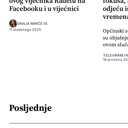
ovog vijećnika Radetu na
fokusa,
Facebooku i u vijećnici
odjeću i
vremena
VANJA MIRČETA
Općinski s
11 studenoga 2025
su objašnj
ovom sluča
TELEGRAM.H
18 prosinca 2
Posljednje