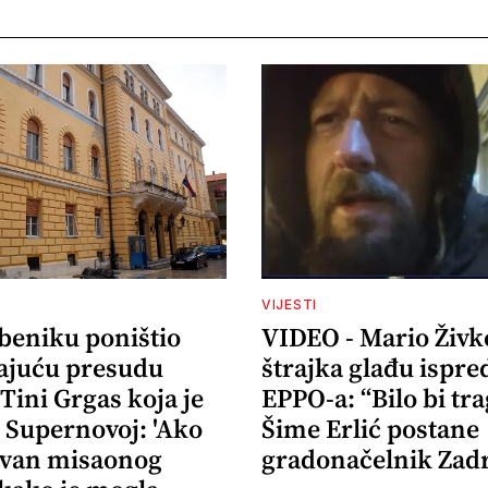
VIJESTI
ibeniku poništio
VIDEO - Mario Živk
ajuću presudu
štrajka glađu ispre
 Tini Grgas koja je
EPPO-a: “Bilo bi tr
 Supernovoj: 'Ako
Šime Erlić postane
izvan misaonog
gradonačelnik Zad