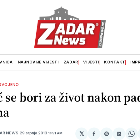
VNICA
NAJNOVIJE VIJESTI
ZADAR
VIJESTI
KONTAKT
IMP
DVOJENO
 se bori za život nakon pa
ma
𝕏
29 srpnja 2013
DAR NEWS
11:51 AM.
podijeli
Share
podijeli
Sh