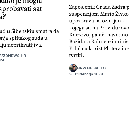
 kako je mogla
Zaposlenik Grada Zadra 
sprobavati sat
suspenzijom Mario Živko
?'
upozorava na ozbiljan kr
kojega su na Providurovoj
ud u Šibenskiu smatra da
Kneževoj palači navodno 
enja splitskog suda u
Božidara Kalmete i minis
ju neprihvatljiva.
Erlića u korist Plotera i o
tvrtki.
R/ZDNEWS.HR
024
HRVOJE BAJLO
30 studenoga 2024