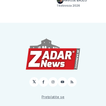
HRVOJE BAJLO
1 kolovoza 2026
𝕏
Facebook
Instagram
YouTube
RSS
Pretplatite se