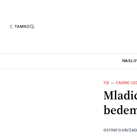
TAMNO
NASLO
112
—
ZADNE-IZ
Mladić
bede
057INFO.HR/ZA