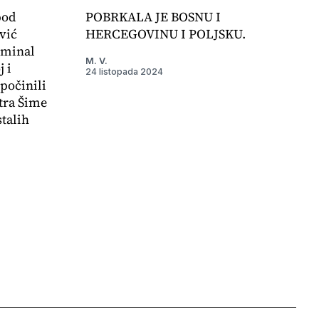
pod
POBRKALA JE BOSNU I
vić
HERCEGOVINU I POLJSKU.
iminal
M. V.
 i
24 listopada 2024
počinili
tra Šime
stalih