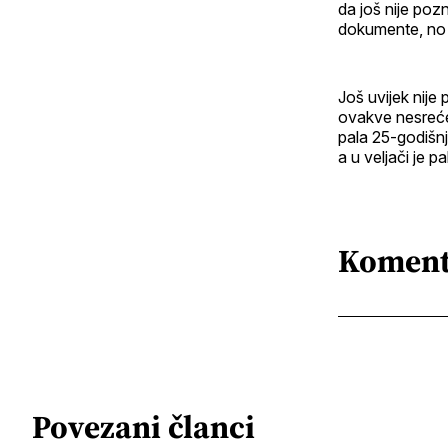
da još nije poz
dokumente, no u
Još uvijek nije
ovakve nesreće
pala 25-godišnj
a u veljači je p
Koment
Povezani članci