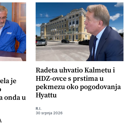
Radeta uhvatio Kalmetu i
HDZ-ovce s prstima u
ela je
pekmezu oko pogodovanja
o
Hyattu
 a onda u
R.I.
30 srpnja 2026
A