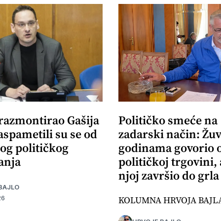
 razmontirao Gašija
Političko smeće na
aspametili su se od
zadarski način: Žuv
og političkog
godinama govorio 
anja
političkoj trgovini,
njoj završio do grla
BAJLO
KOLUMNA HRVOJA BAJL
26