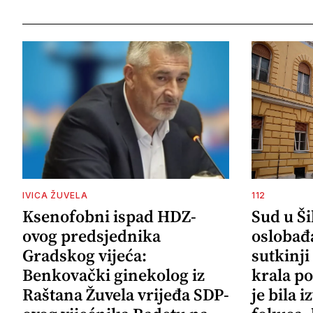
IVICA ŽUVELA
112
Ksenofobni ispad HDZ-
Sud u Š
ovog predsjednika
oslobađ
Gradskog vijeća:
sutkinji
Benkovački ginekolog iz
krala po
Raštana Žuvela vrijeđa SDP-
je bila 