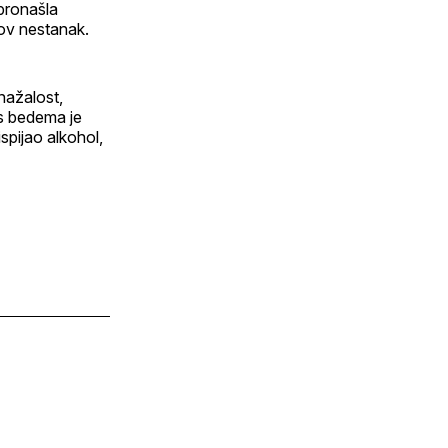
 pronašla
gov nestanak.
nažalost,
s bedema je
spijao alkohol,