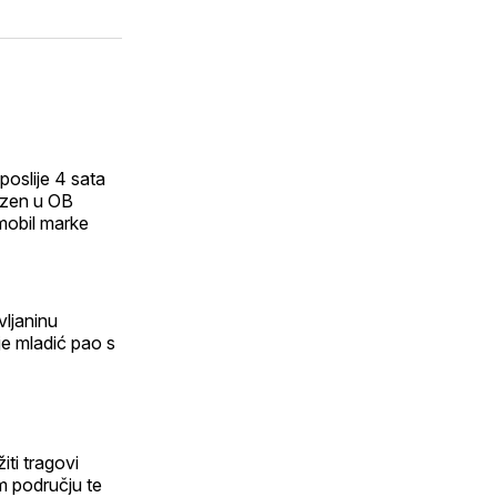
putem
atsApp
E-
n
maila
poslije 4 sata
vezen u OB
mobil marke
ljaninu
je mladić pao s
iti tragovi
om području te