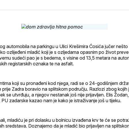
na
on
na
on
svoj
Pinterest
svoj
Wh
Facebook
LinkedI
profil
g automobila na parkingu u Ulici Krešimira Ćosića jučer nešto 
ko ozlijeđeni mladić koji je s ozljedama opasnim po život pre
vemu sudeći pao je s bedema, s visine od 13,5 metara na auto
ih registarskih oznaka te na asfalt.
ima koji su pronađeni kod njega, radi se o 24-godišnjem držav
e prije Zadra boravio na splitskom području. Razlozi zbog kojih 
ek se utvrđuju, a njegov nestanak još nije prijavljen. Elis Žodan,
PU zadarske kazao nam je kako je istraživanje još u tijeku.
i, mladiću je pri dolasku u bolnicu izvađena krv te će se potraž
nih sredstava. Doznajemo da je mladić bio prijavljen na splitsk