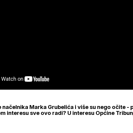
 načelnika Marka Grubelića i više su nego očite - 
jem interesu sve ovo radi? U interesu Općine Tribu