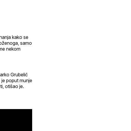
 znanja kako se
iloženoga, samo
tome nekom
arko Grubelić
o je poput munje
i, otišao je.