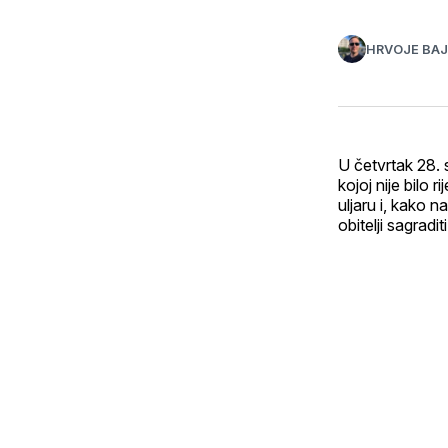
HRVOJE BA
U četvrtak 28. 
kojoj nije bilo
uljaru i, kako 
obitelji sagradi