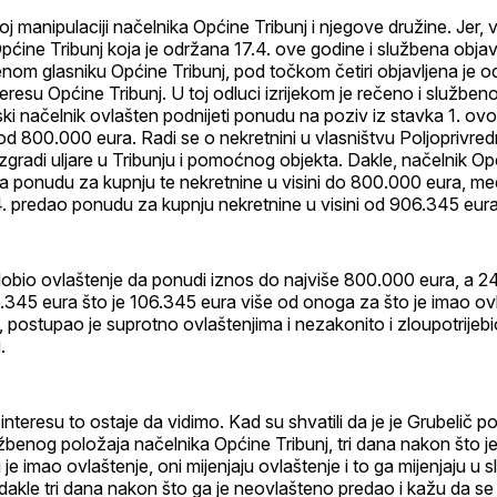
oj manipulaciji načelnika Općine Tribunj i njegove družine. Jer, v
Općine Tribunj koja je održana 17.4. ove godine i službena obj
enom glasniku Općine Tribunj, pod točkom četiri objavljena je o
teresu Općine Tribunj. U toj odluci izrijekom je rečeno i služben
ki načelnik ovlašten podnijeti ponudu na poziv iz stavka 1. ov
od 800.000 eura. Radi se o nekretnini u vlasništvu Poljoprivre
e zgradi uljare u Tribunju i pomoćnog objekta. Dakle, načelnik Op
da ponudu za kupnju te nekretnine u visini do 800.000 eura, m
4. predao ponudu za kupnju nekretnine u visini od 906.345 eura
 dobio ovlaštenje da ponudi iznos do najviše 800.000 eura, a 24
345 eura što je 106.345 eura više od onoga za što je imao ovl
, postupao je suprotno ovlaštenjima i nezakonito i zloupotrijebi
.
interesu to ostaje da vidimo. Kad su shvatili da je je Grubelič p
žbenog položaja načelnika Općine Tribunj, tri dana nakon što 
je imao ovlaštenje, oni mijenjaju ovlaštenje i to ga mijenjaju u
 dakle tri dana nakon što ga je neovlašteno predao i kažu da se 