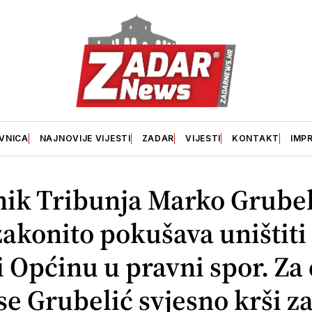
VNICA
NAJNOVIJE VIJESTI
ZADAR
VIJESTI
KONTAKT
IMP
nik Tribunja Marko Grubel
akonito pokušava uništiti
i Općinu u pravni spor. Za 
se Grubelić svjesno krši z