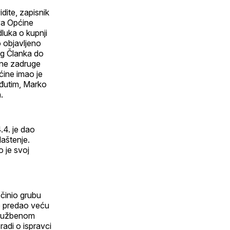
idite, zapisnik
ava Općine
dluka o kupnji
o objavljeno
og Članka do
dne zadruge
ćine imao je
eđutim, Marko
.
.4. je dao
aštenje.
o je svoj
očinio grubu
je predao veću
 službenom
radi o ispravci