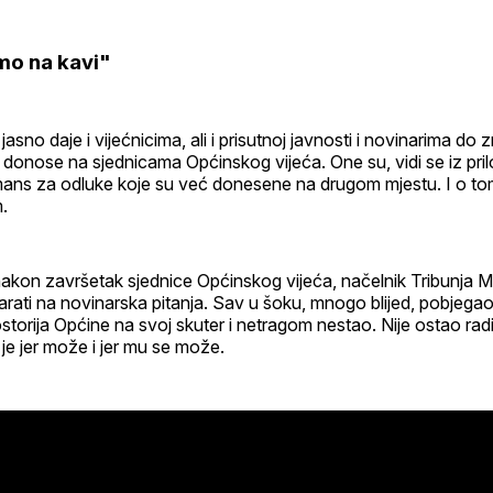
mo na kavi"
jasno daje i vijećnicima, ali i prisutnoj javnosti i novinarima do
 donose na sjednicama Općinskog vijeća. One su, vidi se iz pr
ormans za odluke koje su već donesene na drugom mjestu. I o 
.
akon završetak sjednice Općinskog vijeća, načelnik Tribunja M
rati na novinarska pitanja. Sav u šoku, mnogo blijed, pobjega
storija Općine na svoj skuter i netragom nestao. Nije ostao radit
 je jer može i jer mu se može.