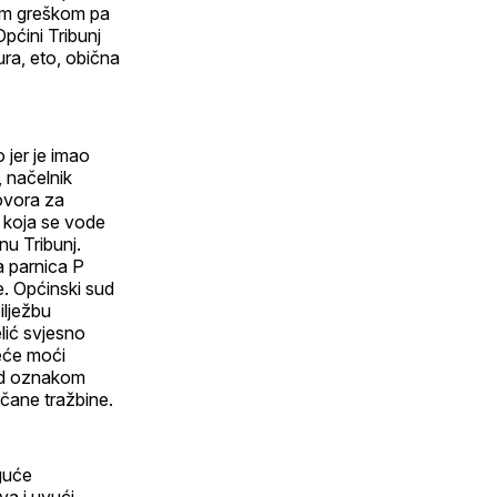
skom greškom pa
pćini Tribunj
ra, eto, obična
 jer je imao
, načelnik
ovora za
a koja se vode
nu Tribunj.
a parnica P
e. Općinski sud
ilježbu
lić svjesno
neće moći
pod oznakom
čane tražbine.
oguće
va i uvući