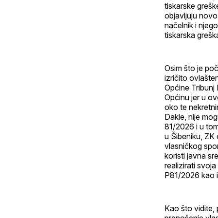
tiskarske grešk
objavljuju novo
načelnik i njeg
tiskarska grešk
Osim što je poč
izričito ovlašt
Općine Tribunj 
Općinu jer u ov
oko te nekretni
Dakle, nije mog
81/2026 i u to
u Šibeniku, ZK 
vlasničkog spor
koristi javna s
realizirati svo
P81/2026 kao i
Kao što vidite,
prenošenje vlas