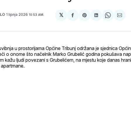
𝕏
1 lipnja 2026
JLO
10:53 AM.
podijeli
Share
podijeli
Share
podi
na
on
na
on
put
svoj
Pinterest
svoj
WhatsA
E-
Facebook
LinkedIn
mail
profil
svibnja u prostorijama Općine Tribunj održana je sjednica Opći
 riječi o onome što načelnik Marko Grubelić godina pokušava napra
nam kažu ljudi povezani s Grubelićem, na mjestu koje danas hran
ti apartmane.