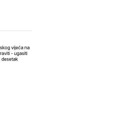
jeli
em
pp
a
nskog vijeća na
viti - ugasiti
i desetak