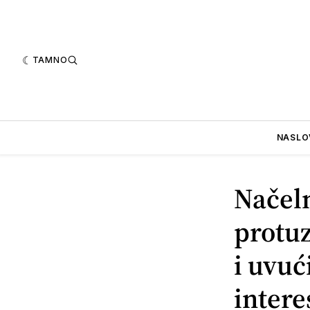
TAMNO
NASLO
Načel
protuz
i uvuć
intere