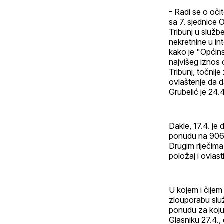
- Radi se o očit
sa 7. sjednice 
Tribunj u služb
nekretnine u in
kako je "Općins
najvišeg iznos 
Tribunj, točnij
ovlaštenje da 
Grubelić je 24.
Dakle, 17.4. je
ponudu na 906.
Drugim riječima
položaj i ovlasti
U kojem i čijem 
zlouporabu slu
ponudu za koju 
Glasniku 27.4.,