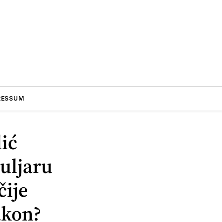
RESSUM
ić
 uljaru
čije
akon?