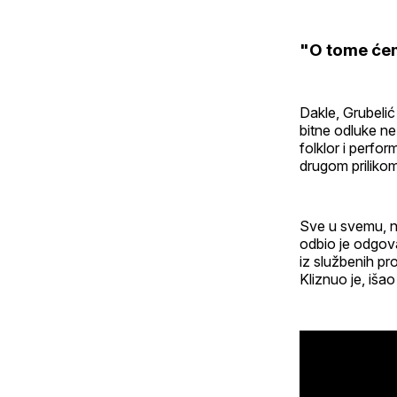
"O tome će
Dakle, Grubelić 
bitne odluke ne
folklor i perf
drugom prilikom
Sve u svemu, n
odbio je odgova
iz službenih pro
Kliznuo je, išao