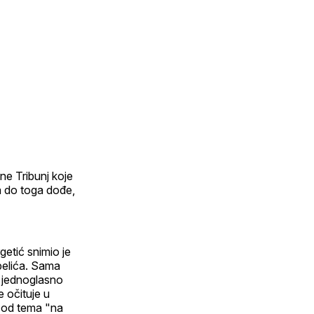
ne Tribunj koje
da do toga dođe,
etić snimio je
belića. Sama
m jednoglasno
 očituje u
j od tema "na