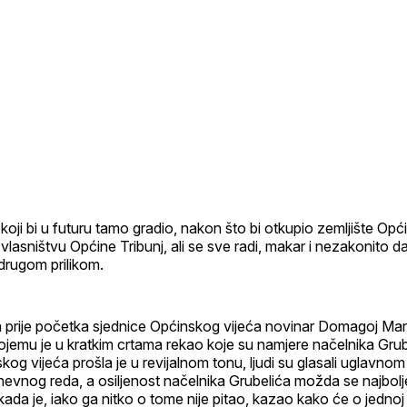
oji bi u futuru tamo gradio, nakon što bi otkupio zemljište Opći
u vlasništvu Općine Tribunj, ali se sve radi, makar i nezakonito 
rugom prilikom.
 prije početka sjednice Općinskog vijeća novinar Domagoj Marg
kojemu je u kratkim crtama rekao koje su namjere načelnika Gru
kog vijeća prošla je u revijalnom tonu, ljudi su glasali uglavno
evnog reda, a osiljenost načelnika Grubelića možda se najbolje
 kada je, iako ga nitko o tome nije pitao, kazao kako će o jedno