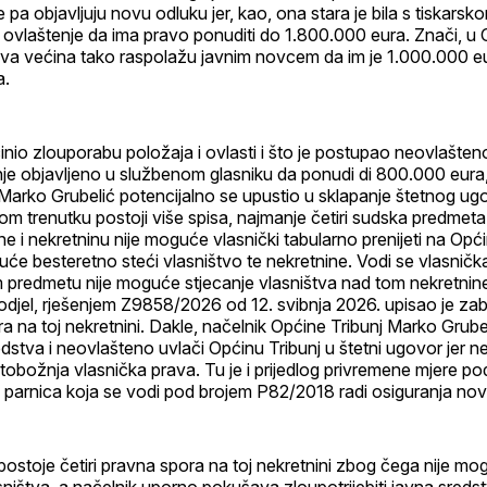
e pa objavljuju novu odluku jer, kao, ona stara je bila s tiskar
 ovlaštenje da ima pravo ponuditi do 1.800.000 eura. Znači, u O
ova većina tako raspolažu javnim novcem da im je 1.000.000 eu
a.
inio zlouporabu položaja i ovlasti i što je postupao neovlašteno
enje objavljeno u službenom glasniku da ponudi di 800.000 eura
Marko Grubelić potencijalno se upustio u sklapanje štetnog ug
om trenutku postoji više spisa, najmanje četiri sudska predmet
ne i nekretninu nije moguće vlasnički tabularno prenijeti na Opći
uće besteretno steći vlasništvo te nekretnine. Vodi se vlasničk
m predmetu nije moguće stjecanje vlasništva nad tom nekretnin
odjel, rješenjem Z9858/2026 od 12. svibnja 2026. upisao je zab
a na toj nekretnini. Dakle, načelnik Općine Tribunj Marko Grube
redstva i neovlašteno uvlači Općinu Tribunj u štetni ugovor jer 
ja tobožnja vlasnička prava. Tu je i prijedlog privremene mjere 
 parnica koja se vodi pod brojem P82/2018 radi osiguranja nov
 postoje četiri pravna spora na toj nekretnini zbog čega nije m
ništva, a načelnik uporno pokušava zloupotrijebiti javna sredst