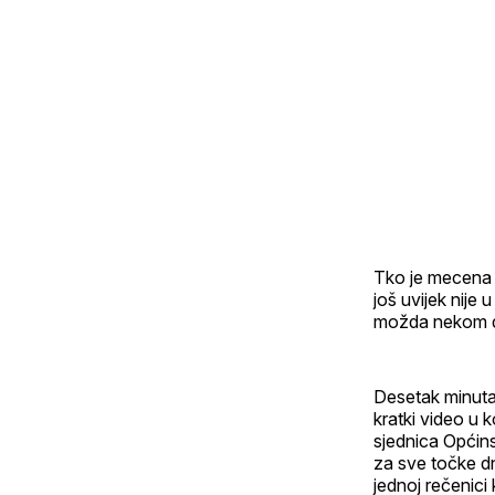
Tko je mecena k
još uvijek nije 
možda nekom d
Desetak minuta
kratki video u 
sjednica Općins
za sve točke dn
jednoj rečenici