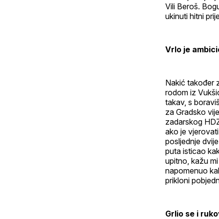
Vili Beroš. Bog
ukinuti hitni pr
Vrlo je ambic
Nakić također za
rodom iz Vukšić
takav, s boravi
za Gradsko vije
zadarskog HDZ-a
ako je vjerovat
posljednje dvi
puta isticao kak
upitno, kažu mi
napomenuo kako
prikloni pobjed
Grlio se i ru