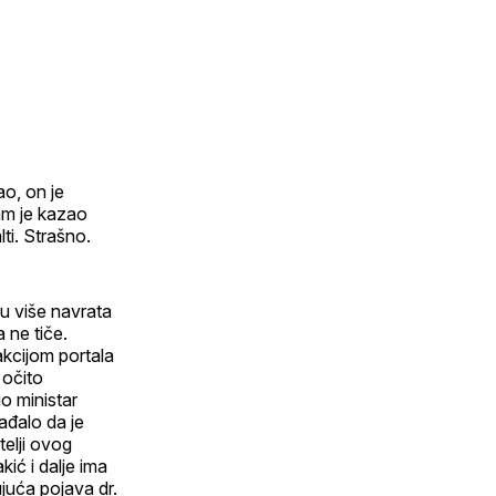
o, on je
am je kazao
lti. Strašno.
u više navrata
 ne tiče.
akcijom portala
 očito
o ministar
ađalo da je
telji ovog
kić i dalje ima
juća pojava dr.