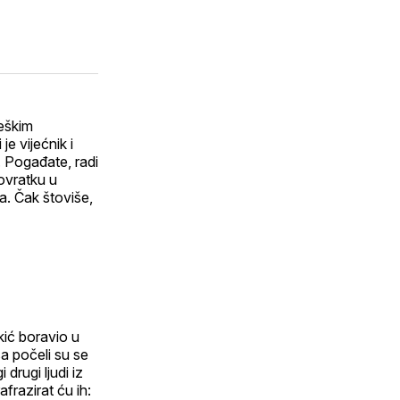
ijeli
tem
pp
la
teškim
e vijećnik i
. Pogađate, radi
povratku u
a. Čak štoviše,
kić boravio u
a počeli su se
 drugi ljudi iz
frazirat ću ih: