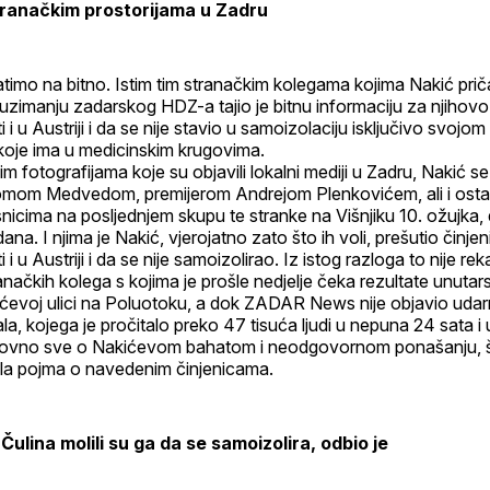
tranačkim prostorijama u Zadru
timo na bitno. Istim tim stranačkim kolegama kojima Nakić pri
zimanju zadarskog HDZ-a tajio je bitnu informaciju za njihovo 
 i u Austriji i da se nije stavio u samoizolaciju isključivo svojom
oje ima u medicinskim krugovima.
 fotografijama koje su objavili lokalni mediji u Zadru, Nakić se 
Tomom Medvedom, premijerom Andrejom Plenkovićem, ali i ost
icima na posljednjem skupu te stranke na Višnjiku 10. ožujka, d
a. I njima je Nakić, vjerojatno zato što ih voli, prešutio činjen
 i u Austriji i da se nije samoizolirao. Iz istog razloga to nije re
ranačkih kolega s kojima je prošle nedjelje čeka rezultate unutar
ićevoj ulici na Poluotoku, a dok ZADAR News nije objavio udar
ala, kojega je pročitalo preko 47 tisuća ljudi u nepuna 24 sata i
lovno sve o Nakićevom bahatom i neodgovornom ponašanju, š
mala pojma o navedenim činjenicama.
. Čulina molili su ga da se samoizolira, odbio je