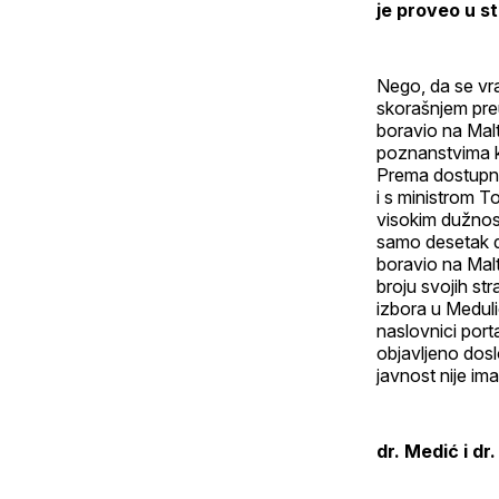
je proveo u s
Nego, da se vra
skorašnjem preu
boravio na Malti
poznanstvima k
Prema dostupnim
i s ministrom 
visokim dužnosn
samo desetak dan
boravio na Malti
broju svojih st
izbora u Medul
naslovnici port
objavljeno dos
javnost nije i
dr. Medić i dr