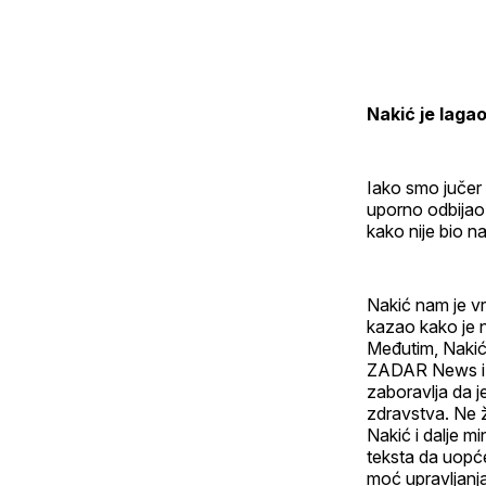
Nakić je laga
Iako smo jučer
uporno odbijao
kako nije bio na
Nakić nam je v
kazao kako je n
Međutim, Nakić,
ZADAR News i te
zaboravlja da j
zdravstva. Ne ž
Nakić i dalje mi
teksta da uopće
moć upravljanja