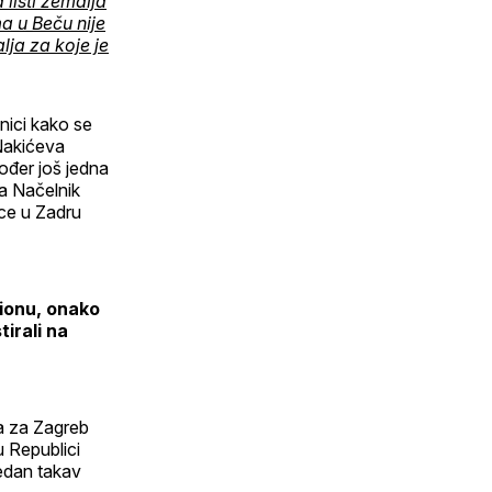
 listi zemalja
a u Beču nije
lja za koje je
nici kako se
 Nakićeva
kođer još jedna
a Načelnik
ice u Zadru
vionu, onako
tirali na
a za Zagreb
u Republici
edan takav