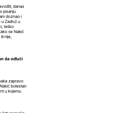
avoditi, danas
o pisanju
 sam doznao i
e u Zadru) u
ci, teško
 kako se Nakić
i nije,
an da odluči
apaka zapravo
 Nakić bolestan
ment u kojemu