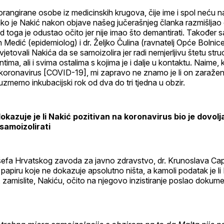
rangirane osobe iz medicinskih krugova, čije ime i spol neću n
o je Nakić nakon objave našeg jučerašnjeg članka razmišljao 
d toga je odustao očito jer nije imao što demantirati. Također
n Medić (epidemiolog) i dr. Željko Čulina (ravnatelj Opće Bolnic
jetovali Nakića da se samoizolira jer radi nemjerljivu štetu stru
ntima, ali i svima ostalima s kojima je i dalje u kontaktu. Naime,
a koronavirus [COVID-19], mi zapravo ne znamo je li on zaražen il
memo inkubacijski rok od dva do tri tjedna u obzir.
dokazuje je li Nakić pozitivan na koronavirus bio je dovolj
samoizolirati
šefa Hrvatskog zavoda za javno zdravstvo, dr. Krunoslava C
papiru koje ne dokazuje apsolutno ništa, a kamoli podatak je li
 je, zamislite, Nakiću, očito na njegovo inzistiranje poslao doku