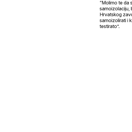
“Molimo te da sv
samoizolaciju, 
Hrvatskog zavo
samoizolirati i 
testirato”.