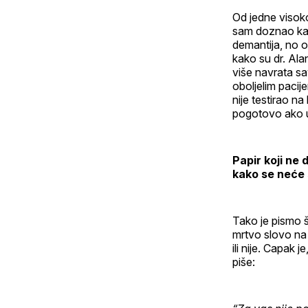
Od jedne visoko
sam doznao kak
demantija, no o
kako su dr. Ala
više navrata sav
oboljelim pacije
nije testirao n
pogotovo ako uz
Papir koji ne 
kako se neće 
Tako je pismo 
mrtvo slovo na 
ili nije. Capak
piše: