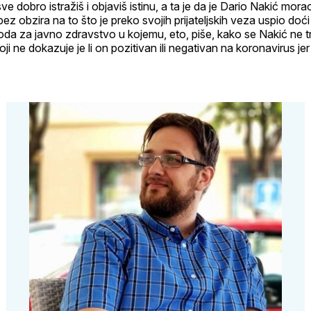
e dobro istražiš i objaviš istinu, a ta je da je Dario Nakić morao
bez obzira na to što je preko svojih prijateljskih veza uspio d
da za javno zdravstvo u kojemu, eto, piše, kako se Nakić ne t
koji ne dokazuje je li on pozitivan ili negativan na koronavirus jer