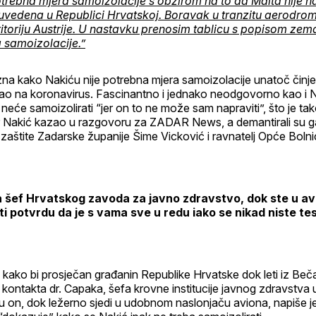
otrebna mjera samoizolacije s obzirom na to da Malta nije na
a uvedena u Republici Hrvatskoj. Boravak u tranzitu aerodrom
itoriju Austrije. U nastavku prenosim tablicu s popisom zema
 samoizolacije.”
zna kako Nakiću nije potrebna mjera samoizolacije unatoč činje
tirao na koronavirus. Fascinantno i jednako neodgovorno kao i
neće samoizolirati “jer on to ne može sam napraviti”, što je ta
čer Nakić kazao u razgovoru za ZADAR News, a demantirali su g
 zaštite Zadarske županije Šime Vicković i ravnatelj Opće Boln
a šef Hrvatskog zavoda za javno zdravstvo, dok ste u a
ti potvrdu da je s vama sve u redu iako se nikad niste tes
kako bi prosječan građanin Republike Hrvatske dok leti iz Beč
ontakta dr. Capaka, šefa krovne institucije javnog zdravstva 
u on, dok ležerno sjedi u udobnom naslonjaču aviona, napiše j