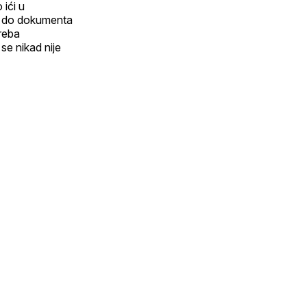
 ići u
oći do dokumenta
reba
 se nikad nije