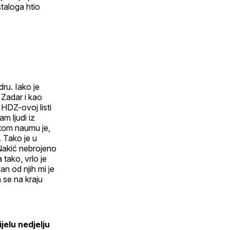
taloga htio
dru. Iako je
 Zadar i kao
HDZ-ovoj listi
m ljudi iz
 tom naumu je,
. Tako je u
Nakić nebrojeno
 tako, vrlo je
n od njih mi je
 se na kraju
jelu nedjelju