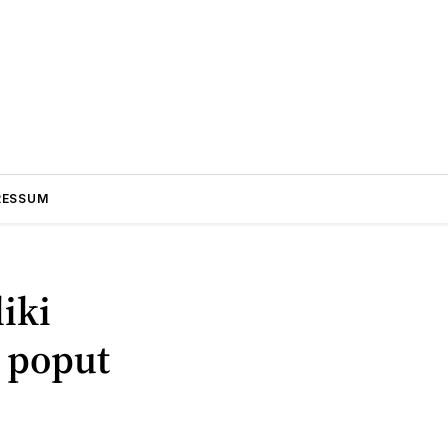
RESSUM
liki
i poput