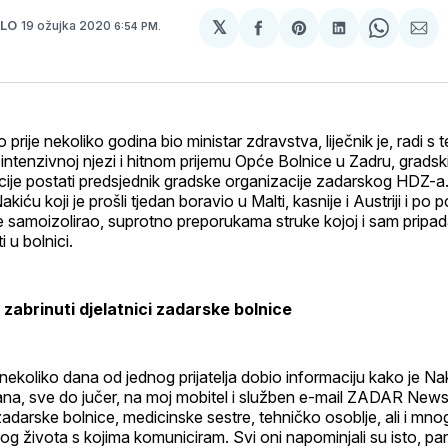
𝕏
19 ožujka 2020
JLO
6:54 PM.
podijeli
Share
podijeli
Share
pod
na
on
na
on
pu
svoj
Pinterest
svoj
WhatsA
E-
Facebook
LinkedIn
mai
profil
o prije nekoliko godina bio ministar zdravstva, liječnik je, radi s 
intenzivnoj njezi i hitnom prijemu Opće Bolnice u Zadru, gradski j
cije postati predsjednik gradske organizacije zadarskog HDZ-a
Nakiću koji je prošli tjedan boravio u Malti, kasnije i Austriji i po 
e samoizolirao, suprotno preporukama struke kojoj i sam pripad
i u bolnici.
e zabrinuti djelatnici zadarske bolnice
nekoliko dana od jednog prijatelja dobio informaciju kako je Na
 dana, sve do jučer, na moj mobitel i služben e-mail ZADAR News
ci zadarske bolnice, medicinske sestre, tehničko osoblje, ali i mnogi
g života s kojima komuniciram. Svi oni napominjali su isto, para