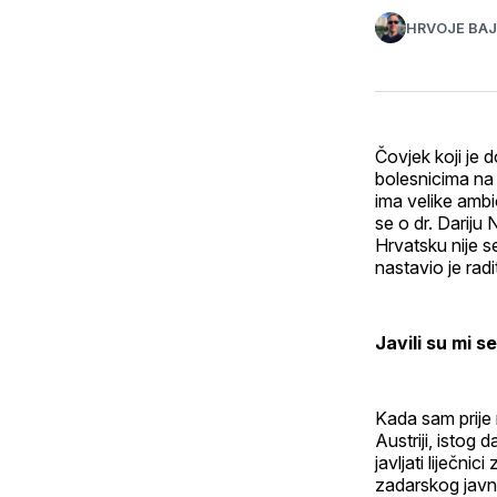
HRVOJE BA
Čovjek koji je d
bolesnicima na 
ima velike ambi
se o dr. Dariju 
Hrvatsku nije s
nastavio je radit
Javili su mi s
Kada sam prije 
Austriji, istog
javljati liječni
zadarskog javno