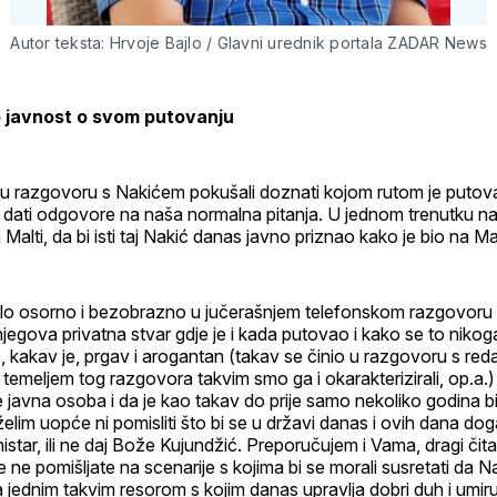
Autor teksta: Hrvoje Bajlo / Glavni urednik portala ZADAR News
o javnost o svom putovanju
 u razgovoru s Nakićem pokušali doznati kojom rutom je putova
 dati odgovore na naša normalna pitanja. U jednom trenutku n
 Malti, da bi isti taj Nakić danas javno priznao kako je bio na Ma
rlo osorno i bezobrazno u jučerašnjem telefonskom razgovoru 
jegova privatna stvar gdje je i kada putovao i kako se to nikoga
 kakav je, prgav i arogantan (takav se činio u razgovoru s red
meljem tog razgovora takvim smo ga i okarakterizirali, op.a.)
e javna osoba i da je kao takav do prije samo nekoliko godina bi
elim uopće ni pomisliti što bi se u državi danas i ovih dana dog
nistar, ili ne daj Bože Kujundžić. Preporučujem i Vama, dragi čita
 ne pomišljate na scenarije s kojima bi se morali susretati da Na
 jednim takvim resorom s kojim danas upravlja dobri duh i umiru