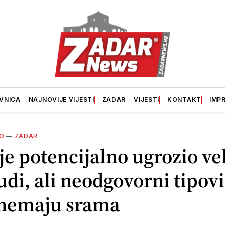
VNICA
NAJNOVIJE VIJESTI
ZADAR
VIJESTI
KONTAKT
IMP
O
—
ZADAR
je potencijalno ugrozio ve
judi, ali neodgovorni tipov
 nemaju srama