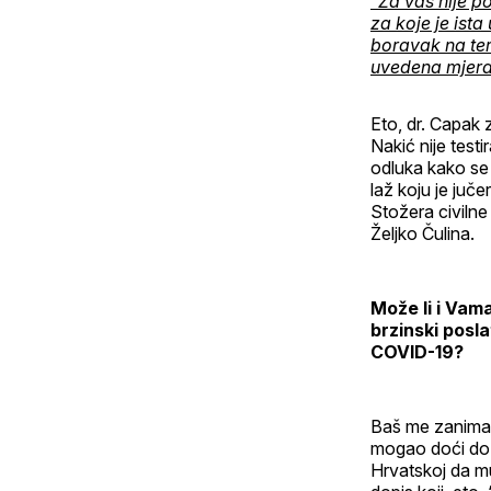
“Za vas nije p
za koje je ist
boravak na ter
uvedena mjera
Eto, dr. Capak 
Nakić nije tes
odluka kako se 
laž koju je ju
Stožera civilne
Željko Čulina.
Može li i Vam
brzinski posla
COVID-19?
Baš me zanima 
mogao doći do k
Hrvatskoj da m