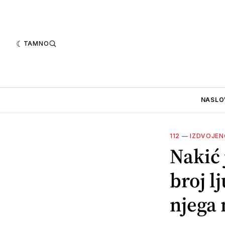
TAMNO
NASLO
112
—
IZDVOJEN
Nakić 
broj l
njega