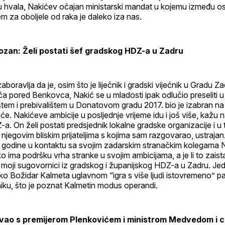
u hvala, Nakićev očajan ministarski mandat u kojemu između os
ijem za oboljele od raka je daleko iza nas.
iozan: Želi postati šef gradskog HDZ-a u Zadru
boravlja da je, osim što je liječnik i gradski vijećnik u Gradu Za
a pored Benkovca, Nakić se u mladosti ipak odlučio preseliti u
štem i prebivalištem u Donatovom gradu 2017. bio je izabran na 
će. Nakićeve ambicije u posljednje vrijeme idu i još više, kažu na
. On želi postati predsjednik lokalne gradske organizacije i u
i njegovim bliskim prijateljima s kojima sam razgovarao, ustrajan
je godine u kontaktu sa svojim zadarskim stranačkim kolegama 
o ima podršku vrha stranke u svojim ambicijama, a je li to zaista
 moji sugovornici iz gradskog i županijskog HDZ-a u Zadru. Jeda
 Božidar Kalmeta uglavnom “igra s više ljudi istovremeno” pa
niku, što je poznat Kalmetin modus operandi.
kovao s premijerom Plenkovićem i ministrom Medvedom i ci