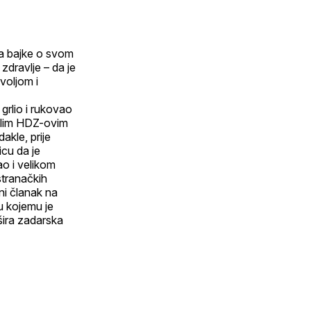
ča bajke o svom
zdravlje – da je
 voljom i
grlio i rukovao
alim HDZ-ovim
akle, prije
icu da je
kao i velikom
stranačkih
ni članak na
 u kojemu je
ira zadarska