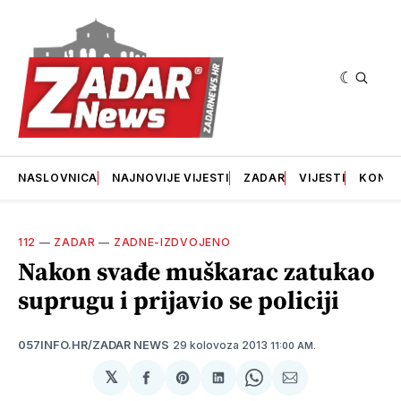
NASLOVNICA
NAJNOVIJE VIJESTI
ZADAR
VIJESTI
KONT
112
—
ZADAR
—
ZADNE-IZDVOJENO
Nakon svađe muškarac zatukao
suprugu i prijavio se policiji
29 kolovoza 2013
057INFO.HR/ZADAR NEWS
11:00 AM.
𝕏
podijeli
Share
podijeli
Share
podijeli
na
on
na
on
putem