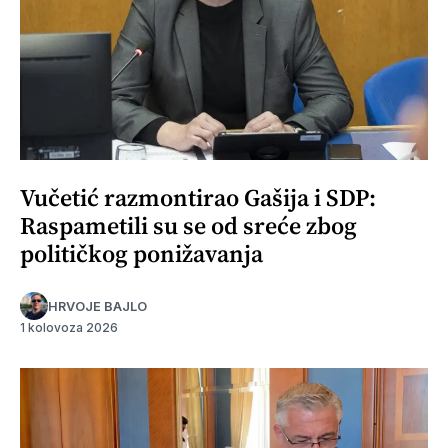
Vučetić razmontirao Gašija i SDP:
Raspametili su se od sreće zbog
političkog ponižavanja
HRVOJE BAJLO
1 kolovoza 2026