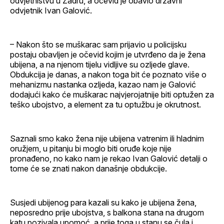
odvjetništvu u Zadru, a očevid je obavio državni
odvjetnik Ivan Galović.
– Nakon što se muškarac sam prijavio u policijsku
postaju obavljen je očevid kojim je utvrđeno da je žena
ubijena, a na njenom tijelu vidljive su ozljede glave.
Obdukcija je danas, a nakon toga bit će poznato više o
mehanizmu nastanka ozljeda, kazao nam je Galović
dodajući kako će muškarac najvjerojatnije biti optužen za
teško ubojstvo, a element za tu optužbu je okrutnost.
Saznali smo kako žena nije ubijena vatrenim ili hladnim
oružjem, u pitanju bi moglo biti oruđe koje nije
pronađeno, no kako nam je rekao Ivan Galović detalji o
tome će se znati nakon današnje obdukcije.
Susjedi ubijenog para kazali su kako je ubijena žena,
neposredno prije ubojstva, s balkona stana na drugom
katu pozivala upomoć, a prije toga u stanu se čula i