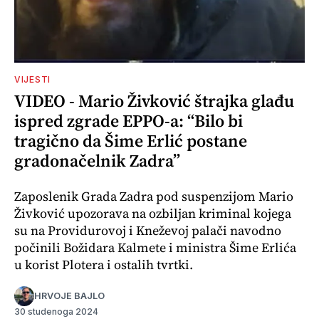
VIJESTI
VIDEO - Mario Živković štrajka glađu
ispred zgrade EPPO-a: “Bilo bi
tragično da Šime Erlić postane
gradonačelnik Zadra”
Zaposlenik Grada Zadra pod suspenzijom Mario
Živković upozorava na ozbiljan kriminal kojega
su na Providurovoj i Kneževoj palači navodno
počinili Božidara Kalmete i ministra Šime Erlića
u korist Plotera i ostalih tvrtki.
HRVOJE BAJLO
30 studenoga 2024