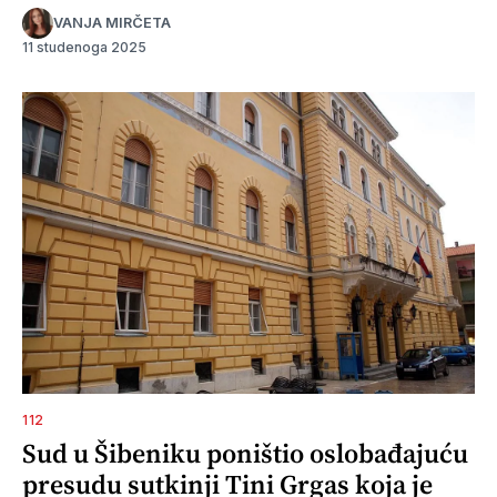
VANJA MIRČETA
11 studenoga 2025
112
Sud u Šibeniku poništio oslobađajuću
presudu sutkinji Tini Grgas koja je