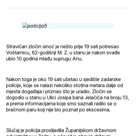
svoj
Pinterest
svoj
WhatsApp
E-
Facebook
LinkedIn
maila
profil
Stravičan zločin sinoć je nešto prije 19 sati potresao
Voštarnicu, 62-godišnji M. Z. u stanu je nakon svađe
ubio 10 godina mlađu suprugu Anu.
Nakon toga je oko 19 sati ušetao u sjedište zadarske
policije, koje se nalazi nekoliko stotina metara dalje od
mjesta događaja i priznao što je uradio. Zločin se
dogodio u stanu u Ulici Josipa bana Jelačića na broju 13,
a prema informacijama koje smo saznali radilo se o
bračnom paru koji nije bio poznat po ekscesima.
Slučaj je policija proslijedila Županijskom državnom