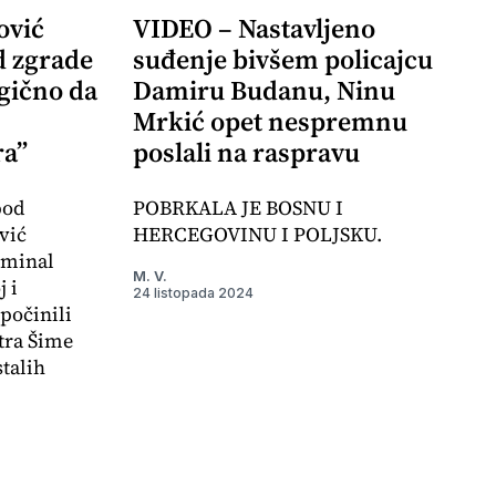
ović
VIDEO – Nastavljeno
d zgrade
suđenje bivšem policajcu
agično da
Damiru Budanu, Ninu
Mrkić opet nespremnu
ra”
poslali na raspravu
pod
POBRKALA JE BOSNU I
vić
HERCEGOVINU I POLJSKU.
iminal
M. V.
 i
24 listopada 2024
počinili
tra Šime
stalih