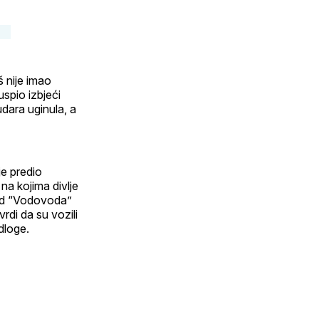
ofil
 nije imao
uspio izbjeći
udara uginula, a
je predio
na kojima divlje
kod “Vodovoda”
rdi da su vozili
dloge.