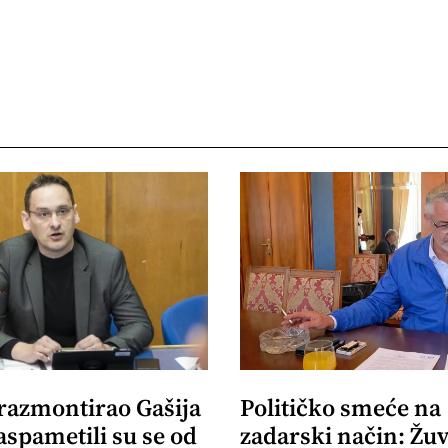
 razmontirao Gašija
Političko smeće na
aspametili su se od
zadarski način: Žuv