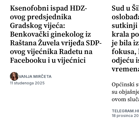
Ksenofobni ispad HDZ-
Sud u Š
ovog predsjednika
oslobađ
Gradskog vijeća:
sutkinji
Benkovački ginekolog iz
krala po
Raštana Žuvela vrijeđa SDP-
je bila 
ovog vijećnika Radetu na
fokusa,
Facebooku i u vijećnici
odjeću i
vremena
VANJA MIRČETA
Općinski s
11 studenoga 2025
su objašnj
ovom sluča
TELEGRAM.H
18 prosinca 2