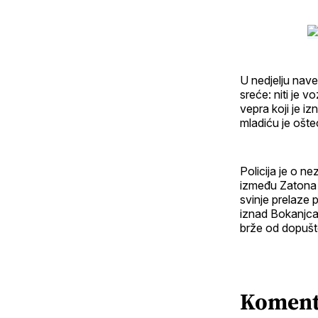
U nedjelju nave
sreće: niti je v
vepra koji je i
mladiću je ošt
Policija je o n
između Zatona i
svinje prelaze 
iznad Bokanjca,
brže od dopušte
Koment