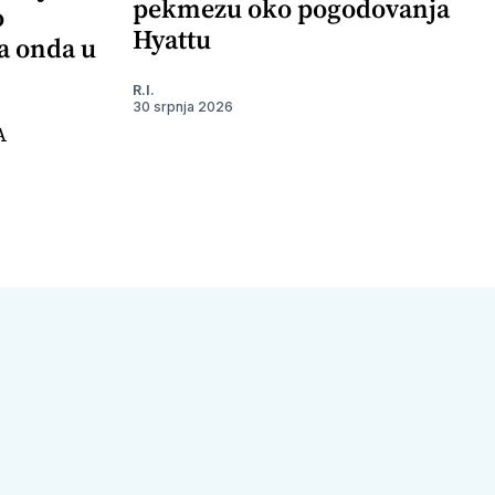
pekmezu oko pogodovanja
o
Hyattu
 a onda u
R.I.
30 srpnja 2026
A