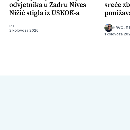
odvjetnika u Zadru Nives
sreće zb
Nižić stigla iz USKOK-a
ponižav
R.I.
HRVOJE 
2 kolovoza 2026
1 kolovoza 20