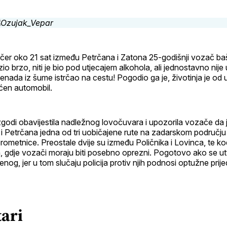
pr
čer oko 21 sat između Petrčana i Zatona 25-godišnji vozač baš
ozio brzo, niti je bio pod utjecajem alkohola, ali jednostavno nije 
znenada iz šume istrčao na cestu! Pogodio ga je, životinja je od 
ećen automobil.
ezgodi obavijestila nadležnog lovočuvara i upozorila vozače da 
 Petrčana jedna od tri uobičajene rute na zadarskom području 
prometnice. Preostale dvije su između Poličnika i Lovinca, te 
 gdje vozači moraju biti posebno oprezni. Pogotovo ako se utv
nog, jer u tom slučaju policija protiv njih podnosi optužne prije
ari