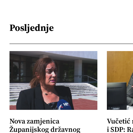
Posljednje
Nova zamjenica
Vučetić
Županijskog državnog
i SDP: R