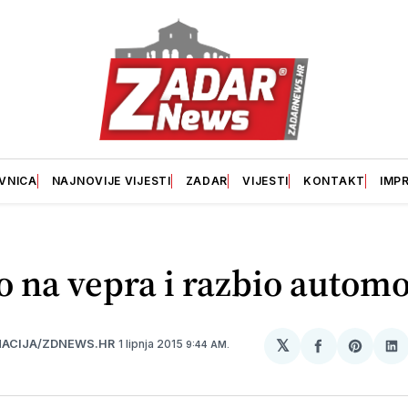
VNICA
NAJNOVIJE VIJESTI
ZADAR
VIJESTI
KONTAKT
IMP
o na vepra i razbio automo
𝕏
1 lipnja 2015
ACIJA/ZDNEWS.HR
9:44 AM.
podijeli
Share
po
na
on
n
svoj
Pinter
sv
Facebook
Li