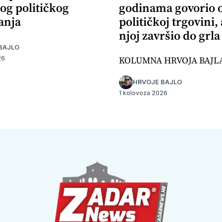
og političkog
godinama govorio 
anja
političkoj trgovini,
njoj završio do grla
BAJLO
KOLUMNA HRVOJA BAJL
26
HRVOJE BAJLO
1 kolovoza 2026