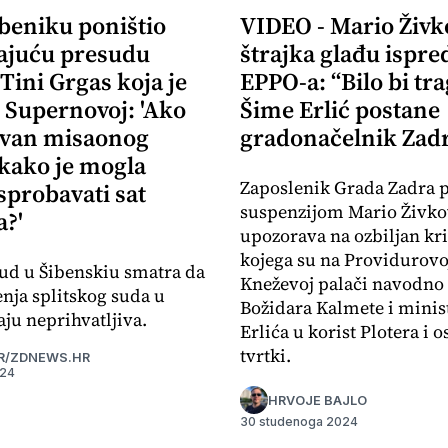
ibeniku poništio
VIDEO - Mario Živk
ajuću presudu
štrajka glađu ispre
 Tini Grgas koja je
EPPO-a: “Bilo bi tr
 Supernovoj: 'Ako
Šime Erlić postane
izvan misaonog
gradonačelnik Zad
 kako je mogla
Zaposlenik Grada Zadra 
sprobavati sat
suspenzijom Mario Živko
?'
upozorava na ozbiljan kr
kojega su na Providurovoj
ud u Šibenskiu smatra da
Kneževoj palači navodno 
enja splitskog suda u
Božidara Kalmete i minis
ju neprihvatljiva.
Erlića u korist Plotera i o
tvrtki.
R/ZDNEWS.HR
024
HRVOJE BAJLO
30 studenoga 2024