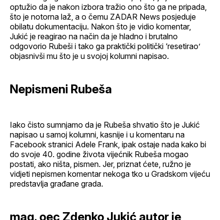
optužio da je nakon izbora tražio ono što ga ne pripada,
što je notorna laž, a o čemu ZADAR News posjeduje
obilatu dokumentaciju. Nakon što je vidio komentar,
Jukić je reagirao na način da je hladno i brutalno
odgovorio Rubeši i tako ga praktički politički ‘resetirao’
objasnivši mu što je u svojoj kolumni napisao.
Nepismeni Rubeša
Iako čisto sumnjamo da je Rubeša shvatio što je Jukić
napisao u samoj kolumni, kasnije i u komentaru na
Facebook stranici Adele Frank, ipak ostaje nada kako bi
do svoje 40. godine života vijećnik Rubeša mogao
postati, ako ništa, pismen. Jer, priznat ćete, ružno je
vidjeti nepismen komentar nekoga tko u Gradskom vijeću
predstavlja građane grada.
mag. oec Zdenko Jukić autor je