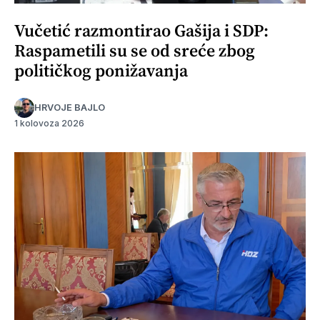
Vučetić razmontirao Gašija i SDP:
Raspametili su se od sreće zbog
političkog ponižavanja
HRVOJE BAJLO
1 kolovoza 2026