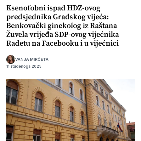
Ksenofobni ispad HDZ-ovog
predsjednika Gradskog vijeća:
Benkovački ginekolog iz Raštana
Žuvela vrijeđa SDP-ovog vijećnika
Radetu na Facebooku i u vijećnici
VANJA MIRČETA
11 studenoga 2025