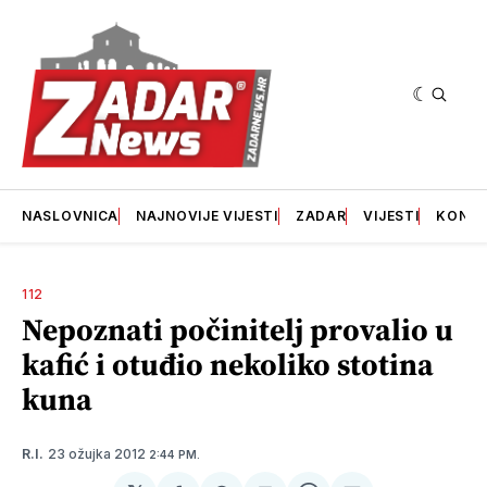
NASLOVNICA
NAJNOVIJE VIJESTI
ZADAR
VIJESTI
KONT
112
Nepoznati počinitelj provalio u
kafić i otuđio nekoliko stotina
kuna
23 ožujka 2012
R.I.
2:44 PM.