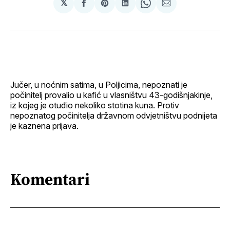
𝕏
podijeli
Share
podijeli
Share
podijeli
na
on
na
on
putem
svoj
Pinterest
svoj
WhatsApp
E-
Facebook
LinkedIn
maila
profil
Jučer, u noćnim satima, u Poljicima, nepoznati je
počinitelj provalio u kafić u vlasništvu 43-godišnjakinje,
iz kojeg je otuđio nekoliko stotina kuna. Protiv
nepoznatog počinitelja državnom odvjetništvu podnijeta
je kaznena prijava.
Komentari