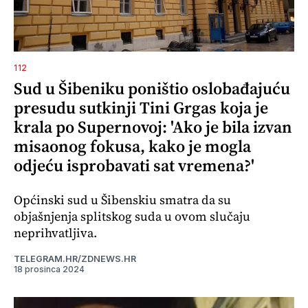
112
Sud u Šibeniku poništio oslobađajuću
presudu sutkinji Tini Grgas koja je
krala po Supernovoj: 'Ako je bila izvan
misaonog fokusa, kako je mogla
odjeću isprobavati sat vremena?'
Općinski sud u Šibenskiu smatra da su
objašnjenja splitskog suda u ovom slučaju
neprihvatljiva.
TELEGRAM.HR/ZDNEWS.HR
18 prosinca 2024