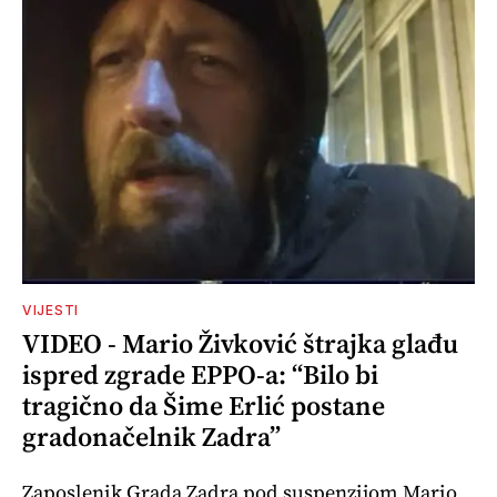
VIJESTI
VIDEO - Mario Živković štrajka glađu
ispred zgrade EPPO-a: “Bilo bi
tragično da Šime Erlić postane
gradonačelnik Zadra”
Zaposlenik Grada Zadra pod suspenzijom Mario