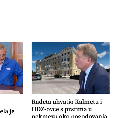
Radeta uhvatio Kalmetu i
HDZ-ovce s prstima u
ela je
pekmezu oko pogodovanja