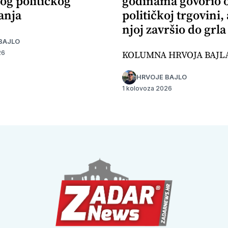
og političkog
godinama govorio 
anja
političkoj trgovini,
njoj završio do grla
BAJLO
KOLUMNA HRVOJA BAJL
26
HRVOJE BAJLO
1 kolovoza 2026