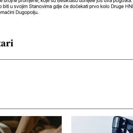
e brojne promjene, koje su Bešiktašu donijele još dva pogotka
o biti u svojim Stanovima gdje će dočekati prvo kolo Druge HN
maćini Dugopolju.
ari