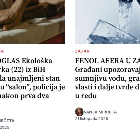
JA
ZADAR
OGLAS Ekološka
FENOL AFERA U Z
ka (22) iz BiH
Građani upozorava
la unajmljeni stan
sumnjivu vodu, gr
u “salon”, policija je
vlasti i dalje tvrde d
 nakon prva dva
u redu
VANJA MIRČETA
21 listopada 2025
IRČETA
 2025