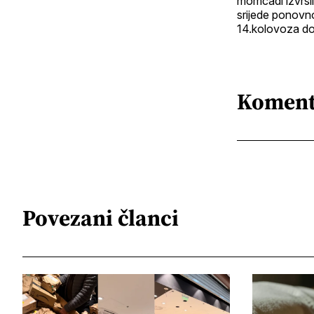
momčadi izvršil
srijede ponovn
14.kolovoza do
Koment
Povezani članci