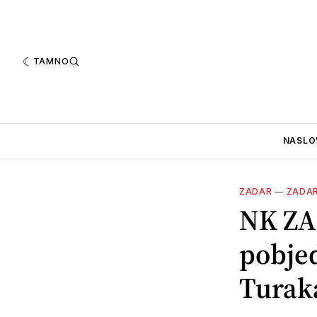
TAMNO
NASLO
ZADAR
—
ZADA
NK ZA
pobje
Turak