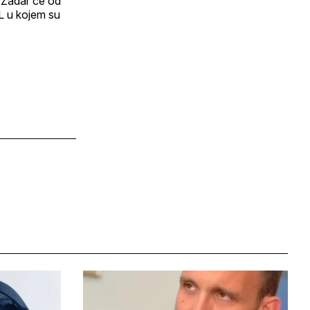
. Zadar će od
L u kojem su