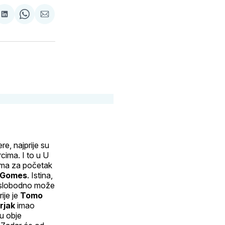
re
podijeli
Share
podijeli
na
on
putem
terest
svoj
WhatsApp
E-
ok
LinkedIn
maila
profil
e, najprije su
rcima. I to u U
rema za početak
 Gomes
. Istina,
 se slobodno može
ije je
Tomo
rjak
imao
su obje