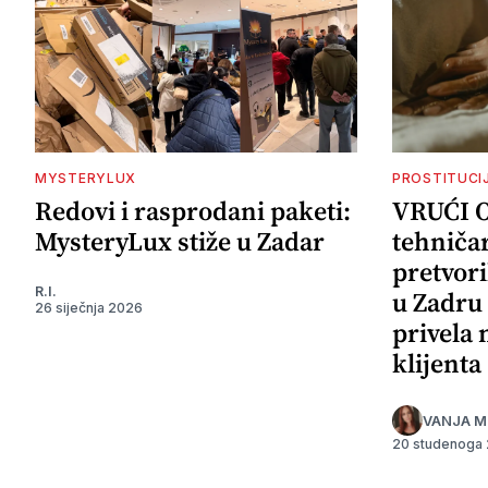
MYSTERYLUX
PROSTITUCI
Redovi i rasprodani paketi:
VRUĆI 
MysteryLux stiže u Zadar
tehničar
pretvori
R.I.
u Zadru 
26 siječnja 2026
privela
klijenta
VANJA M
20 studenoga