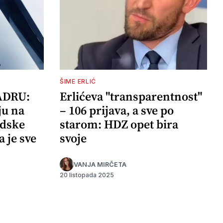
ŠIME ERLIĆ
ADRU:
Erlićeva "transparentnost"
ju na
– 106 prijava, a sve po
adske
starom: HDZ opet bira
a je sve
svoje
VANJA MIRČETA
20 listopada 2025