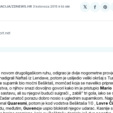
𝕏
3 kolovoza 2015
ACIJA/ZDNEWS.HR
9:50 AM.
podijeli
Sha
na
on
svoj
Pin
Facebo
ort.net
 novom drugoligaškom ruhu, odigrao je dvije nogometne provjer
 nadigrali Naftaš iz Lendave, potom je uslijedio veliki okršaj s Tu
m je suparnik bio moćni Bešiktaš, momčad koja se naveliko prip
tva, o njihov snazi dovoljno govori kako im je pristupio
Mario
u sastavu, ali su njegovi budući suigrači „ zabili“ tri gola, iako
 Zadar unatoč porazu dobro nosio s uglednim suparnikom. Najpr
enal
Quaresmi
, potom je kod vodstva Bešiktaša 1:0 ,
Lovre Či
du, međutim,
Guvenc
je uspio blokirati njegov udarac. Kasnije 