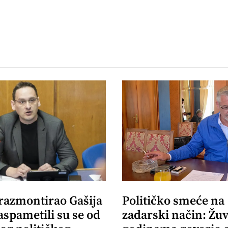
 razmontirao Gašija
Političko smeće na
aspametili su se od
zadarski način: Žuv