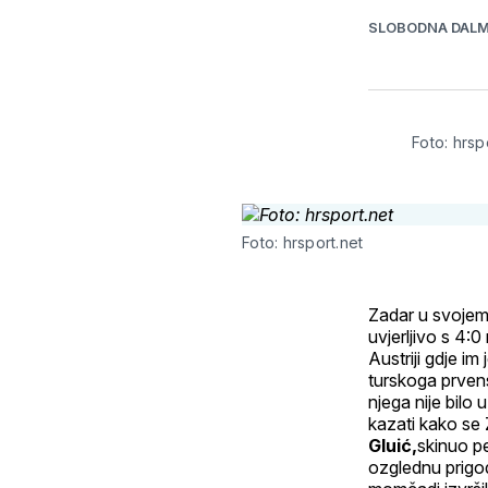
SLOBODNA DALM
Foto: hrsp
Foto: hrsport.net
Zadar u svojem
uvjerljivo s 4:0
Austriji gdje i
turskoga prvens
njega nije bilo 
kazati kako se
Gluić,
skinuo p
ozglednu prigo