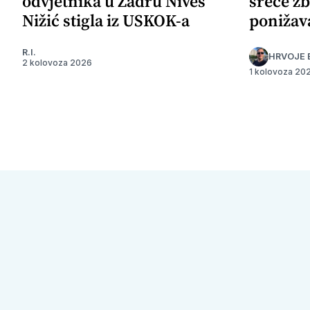
odvjetnika u Zadru Nives
sreće zb
Nižić stigla iz USKOK-a
ponižav
R.I.
HRVOJE 
2 kolovoza 2026
1 kolovoza 20