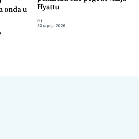
o
Hyattu
 a onda u
R.I.
30 srpnja 2026
A