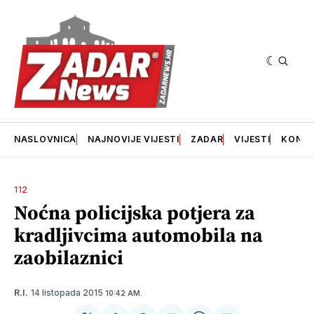
NASLOVNICA
NAJNOVIJE VIJESTI
ZADAR
VIJESTI
KONT
112
Noćna policijska potjera za
kradljivcima automobila na
zaobilaznici
14 listopada 2015
R.I.
10:42 AM.