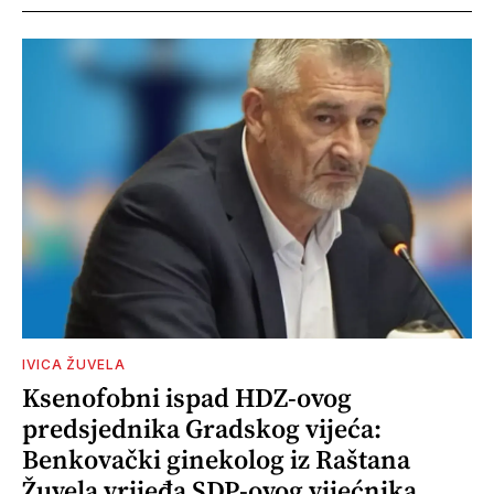
IVICA ŽUVELA
Ksenofobni ispad HDZ-ovog
predsjednika Gradskog vijeća:
Benkovački ginekolog iz Raštana
Žuvela vrijeđa SDP-ovog vijećnika