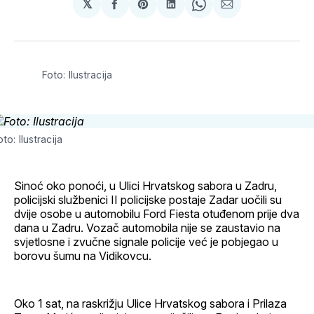
𝕏
podijeli
Share
podijeli
Share
podijeli
na
on
na
on
putem
svoj
Pinterest
svoj
WhatsApp
E-
Facebook
LinkedIn
maila
profil
Foto: Ilustracija
oto: Ilustracija
Sinoć oko ponoći, u Ulici Hrvatskog sabora u Zadru,
policijski službenici II policijske postaje Zadar uočili su
dvije osobe u automobilu Ford Fiesta otuđenom prije dva
dana u Zadru. Vozač automobila nije se zaustavio na
svjetlosne i zvučne signale policije već je pobjegao u
borovu šumu na Vidikovcu.
Oko 1 sat, na raskrižju Ulice Hrvatskog sabora i Prilaza