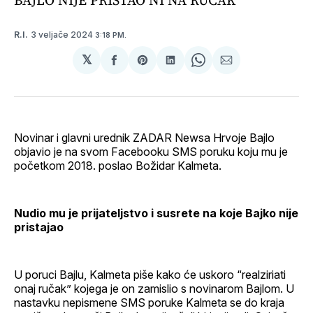
3 veljače 2024
R.I.
3:18 PM.
𝕏
podijeli
Share
podijeli
Share
podijeli
na
on
na
on
putem
svoj
Pinterest
svoj
WhatsApp
E-
Facebook
LinkedIn
maila
profil
Novinar i glavni urednik ZADAR Newsa Hrvoje Bajlo
objavio je na svom Facebooku SMS poruku koju mu je
početkom 2018. poslao Božidar Kalmeta.
Nudio mu je prijateljstvo i susrete na koje Bajko nije
pristajao
U poruci Bajlu, Kalmeta piše kako će uskoro “realziriati
onaj ručak” kojega je on zamislio s novinarom Bajlom. U
nastavku nepismene SMS poruke Kalmeta se do kraja