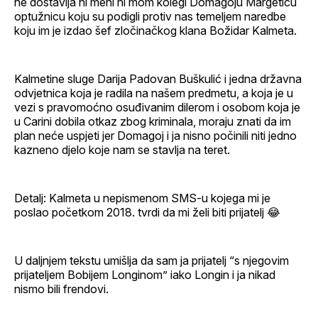
ne dostavlja ni meni ni mom kolegi Domagoju Margetiću
optužnicu koju su podigli protiv nas temeljem naredbe
koju im je izdao šef zločinačkog klana Božidar Kalmeta.
Kalmetine sluge Darija Padovan Buškulić i jedna državna
odvjetnica koja je radila na našem predmetu, a koja je u
vezi s pravomoćno osuđivanim dilerom i osobom koja je
u Carini dobila otkaz zbog kriminala, moraju znati da im
plan neće uspjeti jer Domagoj i ja nisno počinili niti jedno
kazneno djelo koje nam se stavlja na teret.
Detalj: Kalmeta u nepismenom SMS-u kojega mi je
poslao početkom 2018. tvrdi da mi želi biti prijatelj 😂
U daljnjem tekstu umišlja da sam ja prijatelj “s njegovim
prijateljem Bobijem Longinom” iako Longin i ja nikad
nismo bili frendovi.