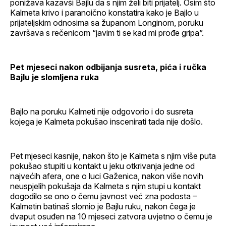
ponižava kazavši Bajlu da s njim želi biti prijatelj. Osim što
Kalmeta krivo i paranoično konstatira kako je Bajlo u
prijateljskim odnosima sa županom Longinom, poruku
završava s rečenicom “javim ti se kad mi prođe gripa”.
Pet mjeseci nakon odbijanja susreta, pića i ručka
Bajlu je slomljena ruka
Bajlo na poruku Kalmeti nije odgovorio i do susreta
kojega je Kalmeta pokušao inscenirati tada nije došlo.
Pet mjeseci kasnije, nakon što je Kalmeta s njim više puta
pokušao stupiti u kontakt u jeku otkrivanja jedne od
najvećih afera, one o luci Gaženica, nakon više novih
neuspjelih pokušaja da Kalmeta s njim stupi u kontakt
dogodilo se ono o čemu javnost već zna podosta –
Kalmetin batinaš slomio je Bajlu ruku, nakon čega je
dvaput osuđen na 10 mjeseci zatvora uvjetno o čemu je