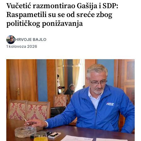
Vučetić razmontirao Gašija i SDP:
Raspametili su se od sreće zbog
političkog ponižavanja
HRVOJE BAJLO
1 kolovoza 2026