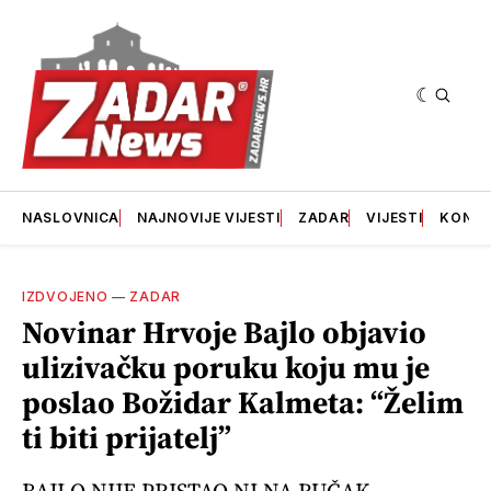
NASLOVNICA
NAJNOVIJE VIJESTI
ZADAR
VIJESTI
KONT
IZDVOJENO
—
ZADAR
Novinar Hrvoje Bajlo objavio
ulizivačku poruku koju mu je
poslao Božidar Kalmeta: “Želim
ti biti prijatelj”
BAJLO NIJE PRISTAO NI NA RUČAK