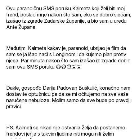
Ovu paranoičnu SMS poruku Kalmeta koji želi biti moj
frend, poslao mi je nakon što sam, ako se dobro sjećam,
izašao iz zgrade Zadarske županije, a bio sam u uredu
Ante Župana.
Međutim, Kalmeta kakav je, paranoid, ubrijao je film da
sam se ja išao naći s Longinom i da kujemo plan protiv
njega. Par minuta nakon što sam izašao iz zgrade dobio
sam ovu SMS poruku 😅😅😅🤣🤣
Dakle, gospođo Darija Padovan Buškulić, konačno nam
dostavite optužnicu pa da se mi očitujemo na sve vaše
naručene nebuloze. Molim samo da sve bude po pravdi i
pravici.
PS. Kalmeti se nikad nije ostvarila želja da postanemo
frendovi jer ja s takvim ljudima niti mogu niti želim