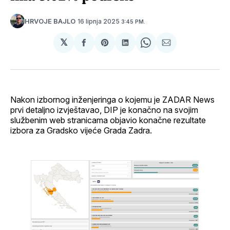
16 lipnja 2025
HRVOJE BAJLO
3:45 PM.
𝕏
podijeli
Share
podijeli
Share
podijeli
na
on
na
on
putem
svoj
Pinterest
svoj
WhatsApp
E-
Facebook
LinkedIn
maila
profil
Nakon izbornog inženjeringa o kojemu je ZADAR News
prvi detaljno izvještavao, DIP je konačno na svojim
službenim web stranicama objavio konačne rezultate
izbora za Gradsko vijeće Grada Zadra.