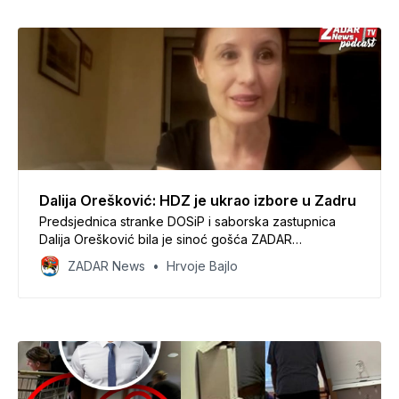
Županijsko izborno povjerenstvo i tako sami
Dalija Orešković: HDZ je ukrao izbore u Zadru
Predsjednica stranke DOSiP i saborska zastupnica
Dalija Orešković bila je sinoć gošća ZADAR
Newsovoga podcasta uživo u kojemu je ustvrdila
ZADAR News
Hrvoje Bajlo
kako je HDZ polrao izbore u Zadru. - Nisu ovo
paradoksi, ne, to je krađa. Niti sam preoštra niti sam
divlja, to je krađa. I nike jedna politička stranka, treba