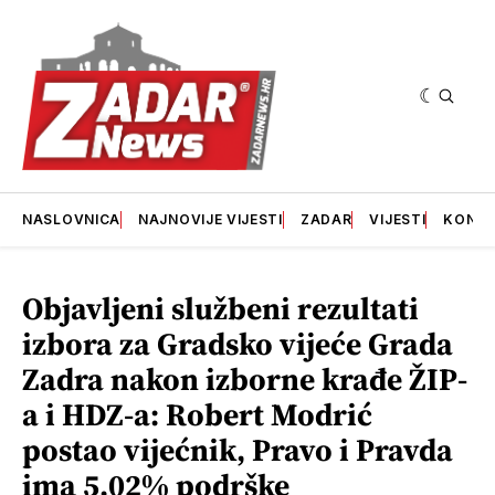
NASLOVNICA
NAJNOVIJE VIJESTI
ZADAR
VIJESTI
KONT
Objavljeni službeni rezultati
izbora za Gradsko vijeće Grada
Zadra nakon izborne krađe ŽIP-
a i HDZ-a: Robert Modrić
postao vijećnik, Pravo i Pravda
ima 5.02% podrške