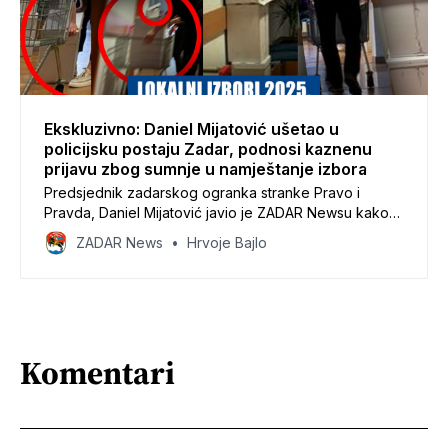
Ekskluzivno: Daniel Mijatović ušetao u
policijsku postaju Zadar, podnosi kaznenu
prijavu zbog sumnje u namještanje izbora
Predsjednik zadarskog ogranka stranke Pravo i
Pravda, Daniel Mijatović javio je ZADAR Newsu kako
je ušetao u policijsku postaju kako bi podnio kaznenu
ZADAR News
Hrvoje Bajlo
prijavu zbog sumnje u izbornu prijevaru, o čemu je i
sam govorio na jutrošnjoj press konferenciji. - Ulazim u
policijsku postaju kako bih prijavio sumnju na izbornu
Komentari