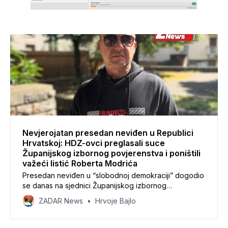
Nevjerojatan presedan neviđen u Republici
Hrvatskoj: HDZ-ovci preglasali suce
Županijskog izbornog povjerenstva i poništili
važeći listić Roberta Modrića
Presedan neviđen u “slobodnoj demokraciji” dogodio
se danas na sjednici Županijskog izbornog
povjerenstva. Listić na kojemu je preko broja 7
ZADAR News
Hrvoje Bajlo
Roberta Modrića za Gradsko vijeće stavljen X koji
jednako kao i kružić izražava volju birača danas nije
ispoštovan od strane HDZ-ovaca koji su nadglasali