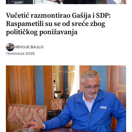
Vučetić razmontirao Gašija i SDP:
Raspametili su se od sreće zbog
političkog ponižavanja
HRVOJE BAJLO
1 kolovoza 2026