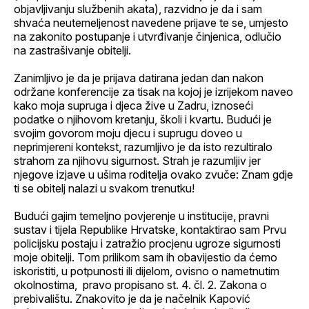
objavljivanju službenih akata), razvidno je da i sam
shvaća neutemeljenost navedene prijave te se, umjesto
na zakonito postupanje i utvrđivanje činjenica, odlučio
na zastrašivanje obitelji.
Zanimljivo je da je prijava datirana jedan dan nakon
održane konferencije za tisak na kojoj je izrijekom naveo
kako moja supruga i djeca žive u Zadru, iznoseći
podatke o njihovom kretanju, školi i kvartu. Budući je
svojim govorom moju djecu i suprugu doveo u
neprimjereni kontekst, razumljivo je da isto rezultiralo
strahom za njihovu sigurnost. Strah je razumljiv jer
njegove izjave u ušima roditelja ovako zvuče: Znam gdje
ti se obitelj nalazi u svakom trenutku!
Budući gajim temeljno povjerenje u institucije, pravni
sustav i tijela Republike Hrvatske, kontaktirao sam Prvu
policijsku postaju i zatražio procjenu ugroze sigurnosti
moje obitelji. Tom prilikom sam ih obavijestio da ćemo
iskoristiti, u potpunosti ili dijelom, ovisno o nametnutim
okolnostima, pravo propisano st. 4. čl. 2. Zakona o
prebivalištu. Znakovito je da je načelnik Kapović