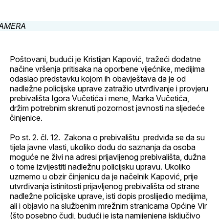
Facebook
LinkedIn
maila
profil
Poštovani, budući je Kristijan Kapović, tražeći dodatne
načine vršenja pritisaka na oporbene vijećnike, medijima
odaslao predstavku kojom ih obavještava da je od
nadležne policijske uprave zatražio utvrđivanje i provjeru
prebivališta Igora Vučetića i mene, Marka Vučetića,
držim potrebnim skrenuti pozornost javnosti na sljedeće
činjenice.
Po st. 2. čl. 12. Zakona o prebivalištu predviđa se da su
tijela javne vlasti, ukoliko dođu do saznanja da osoba
moguće ne živi na adresi prijavljenog prebivališta, dužna
o tome izvijestiti nadležnu policijsku upravu. Ukoliko
uzmemo u obzir činjenicu da je načelnik Kapović, prije
utvrđivanja istinitosti prijavljenog prebivališta od strane
nadležne policijske uprave, isti dopis proslijedio medijima,
ali i objavio na službenim mrežnim stranicama Općine Vir
(što posebno čudi, budući je ista namijenjena isključivo