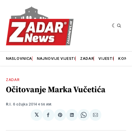
NASLOVNICA
NAJNOVIJE VIJESTI
ZADAR
VIJESTI
KONT
ZADAR
Očitovanje Marka Vučetića
6 ožujka 2014
R.I.
4:56 AM.
𝕏
podijeli
Share
podijeli
Share
podijeli
na
on
na
on
putem
svoj
Pinterest
svoj
WhatsApp
E-