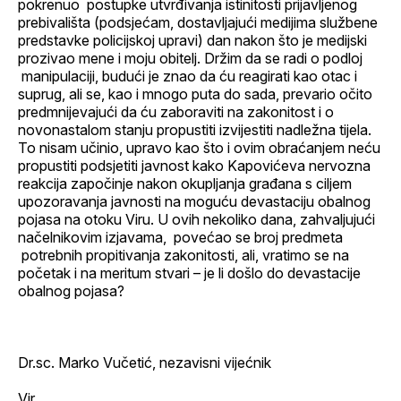
pokrenuo postupke utvrđivanja istinitosti prijavljenog
prebivališta (podsjećam, dostavljajući medijima službene
predstavke policijskoj upravi) dan nakon što je medijski
prozivao mene i moju obitelj. Držim da se radi o podloj
manipulaciji, budući je znao da ću reagirati kao otac i
suprug, ali se, kao i mnogo puta do sada, prevario očito
predmnijevajući da ću zaboraviti na zakonitost i o
novonastalom stanju propustiti izvijestiti nadležna tijela.
To nisam učinio, upravo kao što i ovim obraćanjem neću
propustiti podsjetiti javnost kako Kapovićeva nervozna
reakcija započinje nakon okupljanja građana s ciljem
upozoravanja javnosti na moguću devastaciju obalnog
pojasa na otoku Viru. U ovih nekoliko dana, zahvaljujući
načelnikovim izjavama, povećao se broj predmeta
potrebnih propitivanja zakonitosti, ali, vratimo se na
početak i na meritum stvari – je li došlo do devastacije
obalnog pojasa?
Dr.sc. Marko Vučetić, nezavisni vijećnik
Vir