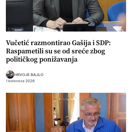
Vučetić razmontirao Gašija i SDP:
Raspametili su se od sreće zbog
političkog ponižavanja
HRVOJE BAJLO
1 kolovoza 2026