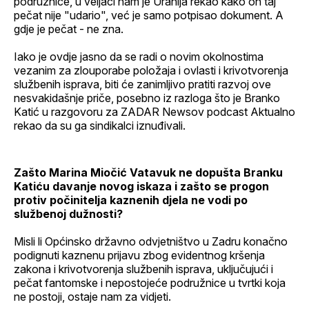
podružnice, u veljači nam je Uranija rekao kako on taj
pečat nije "udario", već je samo potpisao dokument. A
gdje je pečat - ne zna.
Iako je ovdje jasno da se radi o novim okolnostima
vezanim za zlouporabe položaja i ovlasti i krivotvorenja
službenih isprava, biti će zanimljivo pratiti razvoj ove
nesvakidašnje priče, posebno iz razloga što je Branko
Katić u razgovoru za ZADAR Newsov podcast Aktualno
rekao da su ga sindikalci iznuđivali.
Zašto Marina Miočić Vatavuk ne dopušta Branku
Katiću davanje novog iskaza i zašto se progon
protiv počinitelja kaznenih djela ne vodi po
službenoj dužnosti?
Misli li Općinsko državno odvjetništvo u Zadru konačno
podignuti kaznenu prijavu zbog evidentnog kršenja
zakona i krivotvorenja službenih isprava, uključujući i
pečat fantomske i nepostojeće podružnice u tvrtki koja
ne postoji, ostaje nam za vidjeti.