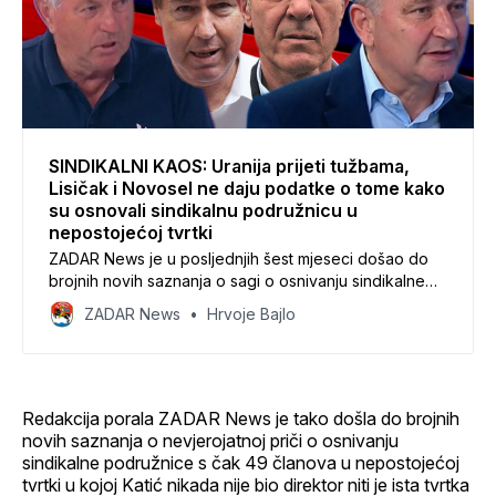
SINDIKALNI KAOS: Uranija prijeti tužbama,
Lisičak i Novosel ne daju podatke o tome kako
su osnovali sindikalnu podružnicu u
nepostojećoj tvrtki
ZADAR News je u posljednjih šest mjeseci došao do
brojnih novih saznanja o sagi o osnivanju sindikalne
podružnice s čak 49 članova u nepostojećoj tvrtki u
ZADAR News
Hrvoje Bajlo
kojoj Katić nije bio direktor niti je ista tvrtka ikad
postojala.
Redakcija porala ZADAR News je tako došla do brojnih
novih saznanja o nevjerojatnoj priči o osnivanju
sindikalne podružnice s čak 49 članova u nepostojećoj
tvrtki u kojoj Katić nikada nije bio direktor niti je ista tvrtka