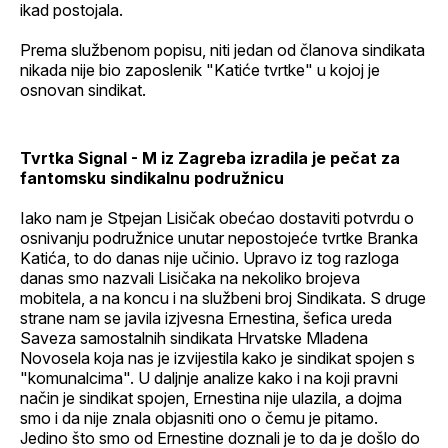
ikad postojala.
Prema službenom popisu, niti jedan od članova sindikata
nikada nije bio zaposlenik "Katiće tvrtke" u kojoj je
osnovan sindikat.
Tvrtka Signal - M iz Zagreba izradila je pečat za
fantomsku sindikalnu podružnicu
Iako nam je Stpejan Lisičak obećao dostaviti potvrdu o
osnivanju podružnice unutar nepostojeće tvrtke Branka
Katića, to do danas nije učinio. Upravo iz tog razloga
danas smo nazvali Lisičaka na nekoliko brojeva
mobitela, a na koncu i na službeni broj Sindikata. S druge
strane nam se javila izjvesna Ernestina, šefica ureda
Saveza samostalnih sindikata Hrvatske Mladena
Novosela koja nas je izvijestila kako je sindikat spojen s
"komunalcima". U daljnje analize kako i na koji pravni
način je sindikat spojen, Ernestina nije ulazila, a dojma
smo i da nije znala objasniti ono o čemu je pitamo.
Jedino što smo od Ernestine doznali je to da je došlo do