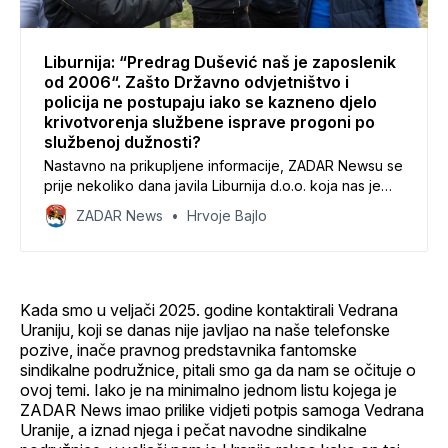
Liburnija: “Predrag Dušević naš je zaposlenik
od 2006“. Zašto Državno odvjetništvo i
policija ne postupaju iako se kazneno djelo
krivotvorenja službene isprave progoni po
službenoj dužnosti?
Nastavno na prikupljene informacije, ZADAR Newsu se
prije nekoliko dana javila Liburnija d.o.o. koja nas je
izvijestila kako je “radnik Predrag Dušević zaposlen je
ZADAR News
Hrvoje Bajlo
u Liburniji od 10. lipnja 2006. godine”.
Kada smo u veljači 2025. godine kontaktirali Vedrana
Uraniju, koji se danas nije javljao na naše telefonske
pozive, inače pravnog predstavnika fantomske
sindikalne podružnice, pitali smo ga da nam se očituje o
ovoj temi. Iako je na minimalno jednom listu kojega je
ZADAR News imao prilike vidjeti potpis samoga Vedrana
Uranije, a iznad njega i pečat navodne sindikalne