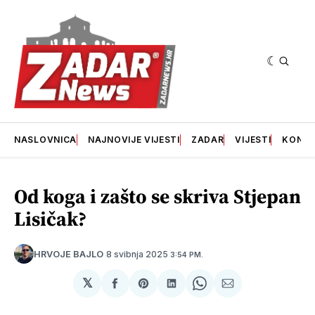
NASLOVNICA
NAJNOVIJE VIJESTI
ZADAR
VIJESTI
KONT
Od koga i zašto se skriva Stjepan
Lisičak?
8 svibnja 2025
HRVOJE BAJLO
3:54 PM.
𝕏
podijeli
Share
podijeli
Share
podijeli
na
on
na
on
putem
svoj
Pinterest
svoj
WhatsApp
E-