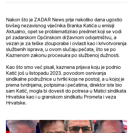
Facebook
LinkedIn
maila
profil
Nakon što je ZADAR News prije nekoliko dana ugostio
bivšeg nezavisnog vijećnika Branka Katića u emisiji
Aktualno, opet se problematizirao predmet koji se vodi
pri zadarskom Općinskom državnom odvjetništvu, a
vezan je za teške zlouporabe i ovlasti kao i krivotvorenja
službenih isprava, u ovom slučaju pečata, što se po
Kaznenom zakonu procesuira po službenoj dužnosti.
Kao što smo već pisali, kaznena prijava koju je podnio
Katić još u listopadu 2023. povodom osnivanja
sindikalne podružnice u tvrtki koja ne postoji, a u kojoj je
prema tvrdnjama, potpisima i pečatima, direktor iste bio
sam Katić, mogla bi dovesti do potresa u Matici sindikata
Hrvatske kao i u granskom sindikatu Prometa i veza
Hrvatske.