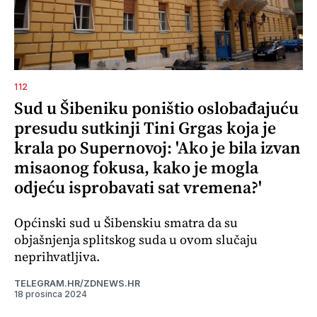
112
Sud u Šibeniku poništio oslobađajuću
presudu sutkinji Tini Grgas koja je
krala po Supernovoj: 'Ako je bila izvan
misaonog fokusa, kako je mogla
odjeću isprobavati sat vremena?'
Općinski sud u Šibenskiu smatra da su
objašnjenja splitskog suda u ovom slučaju
neprihvatljiva.
TELEGRAM.HR/ZDNEWS.HR
18 prosinca 2024