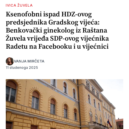
IVICA ŽUVELA
Ksenofobni ispad HDZ-ovog
predsjednika Gradskog vijeća:
Benkovački ginekolog iz Raštana
Žuvela vrijeđa SDP-ovog vijećnika
Radetu na Facebooku i u vijećnici
VANJA MIRČETA
11 studenoga 2025