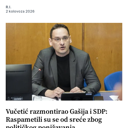
R.I.
2 kolovoza 2026
Vučetić razmontirao Gašija i SDP:
Raspametili su se od sreće zbog
političkog ponižavanja