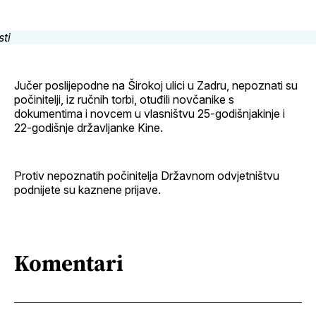
Facebook
LinkedIn
maila
profil
Jučer poslijepodne na Širokoj ulici u Zadru, nepoznati su
počinitelji, iz ručnih torbi, otuđili novčanike s
dokumentima i novcem u vlasništvu 25-godišnjakinje i
22-godišnje državljanke Kine.
Protiv nepoznatih počinitelja Državnom odvjetništvu
podnijete su kaznene prijave.
Komentari