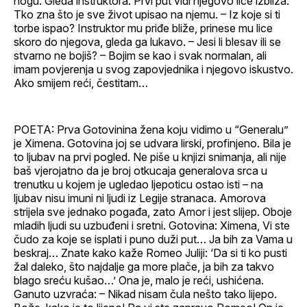
nogu. Gleda instruktora. Prvi put vidi njegovo lice izbliza.
Tko zna što je sve život upisao na njemu. – Iz koje si ti
torbe ispao? Instruktor mu priđe bliže, prinese mu lice
skoro do njegova, gleda ga lukavo. – Jesi li blesav ili se
stvarno ne bojiš? – Bojim se kao i svak normalan, ali
imam povjerenja u svog zapovjednika i njegovo iskustvo.
Ako smijem reći, čestitam…
POETA: Prva Gotovinina žena koju vidimo u “Generalu”
je Ximena. Gotovina joj se udvara lirski, profinjeno. Bila je
to ljubav na prvi pogled. Ne piše u knjizi snimanja, ali nije
baš vjerojatno da je broj otkucaja generalova srca u
trenutku u kojem je ugledao ljepoticu ostao isti – na
ljubav nisu imuni ni ljudi iz Legije stranaca. Amorova
strijela sve jednako pogađa, zato Amor i jest slijep. Oboje
mladih ljudi su uzbuđeni i sretni. Gotovina: Ximena, Vi ste
čudo za koje se isplati i puno duži put… Ja bih za Vama u
beskraj… Znate kako kaže Romeo Juliji: ‘Da si ti ko pusti
žal daleko, što najdalje ga more plače, ja bih za takvo
blago sreću kušao…’ Ona je, malo je reći, ushićena.
Ganuto uzvraća: – Nikad nisam čula nešto tako lijepo.