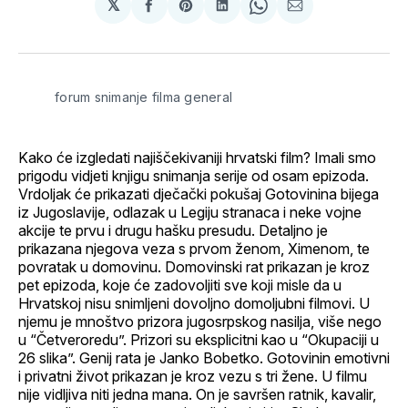
𝕏
podijeli
Share
podijeli
Share
podijeli
na
on
na
on
putem
svoj
Pinterest
svoj
WhatsApp
E-
Facebook
LinkedIn
maila
profil
forum snimanje filma general
Kako će izgledati najiščekivaniji hrvatski film? Imali smo
prigodu vidjeti knjigu snimanja serije od osam epizoda.
Vrdoljak će prikazati dječački pokušaj Gotovinina bijega
iz Jugoslavije, odlazak u Legiju stranaca i neke vojne
akcije te prvu i drugu hašku presudu. Detaljno je
prikazana njegova veza s prvom ženom, Ximenom, te
povratak u domovinu. Domovinski rat prikazan je kroz
pet epizoda, koje će zadovoljiti sve koji misle da u
Hrvatskoj nisu snimljeni dovoljno domoljubni filmovi. U
njemu je mnoštvo prizora jugosrpskog nasilja, više nego
u “Četveroredu”. Prizori su eksplicitni kao u “Okupaciji u
26 slika”. Genij rata je Janko Bobetko. Gotovinin emotivni
i privatni život prikazan je kroz vezu s tri žene. U filmu
nije vidljiva niti jedna mana. On je savršen ratnik, kavalir,