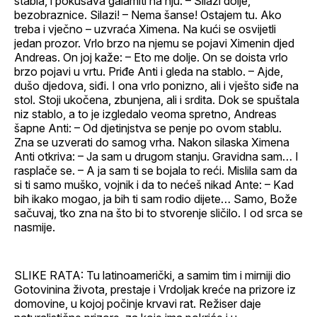
stabla, i pokušava galamiti na nju: – Silazi dolje,
bezobraznice. Silazi! – Nema šanse! Ostajem tu. Ako
treba i vječno – uzvraća Ximena. Na kući se osvijetli
jedan prozor. Vrlo brzo na njemu se pojavi Ximenin djed
Andreas. On joj kaže: – Eto me dolje. On se doista vrlo
brzo pojavi u vrtu. Priđe Anti i gleda na stablo. – Ajde,
dušo djedova, siđi. I ona vrlo ponizno, ali i vješto siđe na
stol. Stoji ukočena, zbunjena, ali i srdita. Dok se spuštala
niz stablo, a to je izgledalo veoma spretno, Andreas
šapne Anti: – Od djetinjstva se penje po ovom stablu.
Zna se uzverati do samog vrha. Nakon silaska Ximena
Anti otkriva: – Ja sam u drugom stanju. Gravidna sam… I
rasplače se. – A ja sam ti se bojala to reći. Mislila sam da
si ti samo muško, vojnik i da to nećeš nikad Ante: – Kad
bih ikako mogao, ja bih ti sam rodio dijete… Samo, Bože
sačuvaj, tko zna na što bi to stvorenje sličilo. I od srca se
nasmije.
SLIKE RATA: Tu latinoamerički, a samim tim i mirniji dio
Gotovinina života, prestaje i Vrdoljak kreće na prizore iz
domovine, u kojoj počinje krvavi rat. Režiser daje