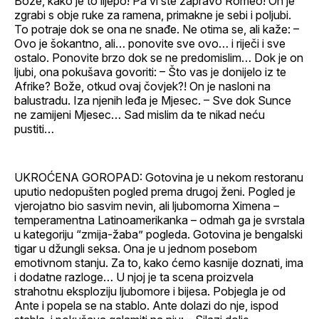
Bože, kako je to lijepo! Pa vi ste zapravo Romeo! On je
zgrabi s obje ruke za ramena, primakne je sebi i poljubi.
To potraje dok se ona ne snađe. Ne otima se, ali kaže: –
Ovo je šokantno, ali… ponovite sve ovo… i riječi i sve
ostalo. Ponovite brzo dok se ne predomislim… Dok je on
ljubi, ona pokušava govoriti: – Što vas je donijelo iz te
Afrike? Bože, otkud ovaj čovjek?! On je nasloni na
balustradu. Iza njenih leđa je Mjesec. – Sve dok Sunce
ne zamijeni Mjesec… Sad mislim da te nikad neću
pustiti…
UKROĆENA GOROPAD: Gotovina je u nekom restoranu
uputio nedopušten pogled prema drugoj ženi. Pogled je
vjerojatno bio sasvim nevin, ali ljubomorna Ximena –
temperamentna Latinoamerikanka – odmah ga je svrstala
u kategoriju “zmija-žaba” pogleda. Gotovina je bengalski
tigar u džungli seksa. Ona je u jednom posebom
emotivnom stanju. Za to, kako ćemo kasnije doznati, ima
i dodatne razloge… U njoj je ta scena proizvela
strahotnu eksploziju ljubomore i bijesa. Pobjegla je od
Ante i popela se na stablo. Ante dolazi do nje, ispod