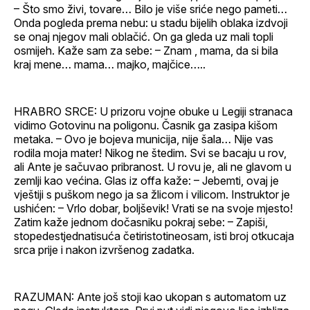
– Što smo živi, tovare… Bilo je više sriće nego pameti…
Onda pogleda prema nebu: u stadu bijelih oblaka izdvoji
se onaj njegov mali oblačić. On ga gleda uz mali topli
osmijeh. Kaže sam za sebe: – Znam , mama, da si bila
kraj mene… mama… majko, majčice…..
HRABRO SRCE: U prizoru vojne obuke u Legiji stranaca
vidimo Gotovinu na poligonu. Časnik ga zasipa kišom
metaka. – Ovo je bojeva municija, nije šala… Nije vas
rodila moja mater! Nikog ne štedim. Svi se bacaju u rov,
ali Ante je sačuvao pribranost. U rovu je, ali ne glavom u
zemlji kao većina. Glas iz offa kaže: – Jebemti, ovaj je
vještiji s puškom nego ja sa žlicom i vilicom. Instruktor je
ushićen: – Vrlo dobar, boljševik! Vrati se na svoje mjesto!
Zatim kaže jednom dočasniku pokraj sebe: – Zapiši,
stopedestjednatisuća četiristotineosam, isti broj otkucaja
srca prije i nakon izvršenog zadatka.
RAZUMAN: Ante još stoji kao ukopan s automatom uz