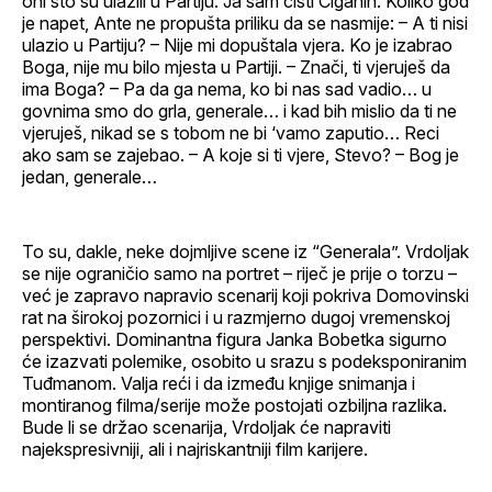
oni što su ulazili u Partiju. Ja sam čisti Ciganin. Koliko god
je napet, Ante ne propušta priliku da se nasmije: – A ti nisi
ulazio u Partiju? – Nije mi dopuštala vjera. Ko je izabrao
Boga, nije mu bilo mjesta u Partiji. – Znači, ti vjeruješ da
ima Boga? – Pa da ga nema, ko bi nas sad vadio… u
govnima smo do grla, generale… i kad bih mislio da ti ne
vjeruješ, nikad se s tobom ne bi ‘vamo zaputio… Reci
ako sam se zajebao. – A koje si ti vjere, Stevo? – Bog je
jedan, generale…
To su, dakle, neke dojmljive scene iz “Generala”. Vrdoljak
se nije ograničio samo na portret – riječ je prije o torzu –
već je zapravo napravio scenarij koji pokriva Domovinski
rat na širokoj pozornici i u razmjerno dugoj vremenskoj
perspektivi. Dominantna figura Janka Bobetka sigurno
će izazvati polemike, osobito u srazu s podeksponiranim
Tuđmanom. Valja reći i da između knjige snimanja i
montiranog filma/serije može postojati ozbiljna razlika.
Bude li se držao scenarija, Vrdoljak će napraviti
najekspresivniji, ali i najriskantniji film karijere.