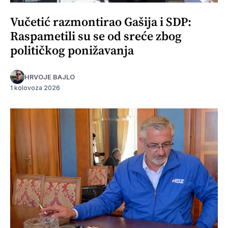
Vučetić razmontirao Gašija i SDP:
Raspametili su se od sreće zbog
političkog ponižavanja
HRVOJE BAJLO
1 kolovoza 2026