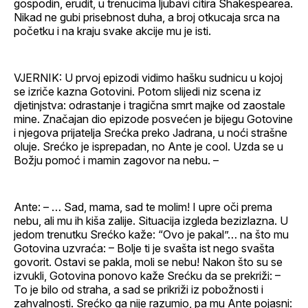
gospodin, erudit, u trenucima ljubavi citira Shakespearea.
Nikad ne gubi prisebnost duha, a broj otkucaja srca na
početku i na kraju svake akcije mu je isti.
VJERNIK: U prvoj epizodi vidimo hašku sudnicu u kojoj
se izriče kazna Gotovini. Potom slijedi niz scena iz
djetinjstva: odrastanje i tragična smrt majke od zaostale
mine. Značajan dio epizode posvećen je bijegu Gotovine
i njegova prijatelja Srećka preko Jadrana, u noći strašne
oluje. Srećko je isprepadan, no Ante je cool. Uzda se u
Božju pomoć i mamin zagovor na nebu. –
Ante: – … Sad, mama, sad te molim! I upre oči prema
nebu, ali mu ih kiša zalije. Situacija izgleda bezizlazna. U
jedom trenutku Srećko kaže: “Ovo je pakal”… na što mu
Gotovina uzvraća: – Bolje ti je svašta ist nego svašta
govorit. Ostavi se pakla, moli se nebu! Nakon što su se
izvukli, Gotovina ponovo kaže Srećku da se prekriži: –
To je bilo od straha, a sad se prikriži iz pobožnosti i
zahvalnosti. Srećko ga nije razumio, pa mu Ante pojasni: