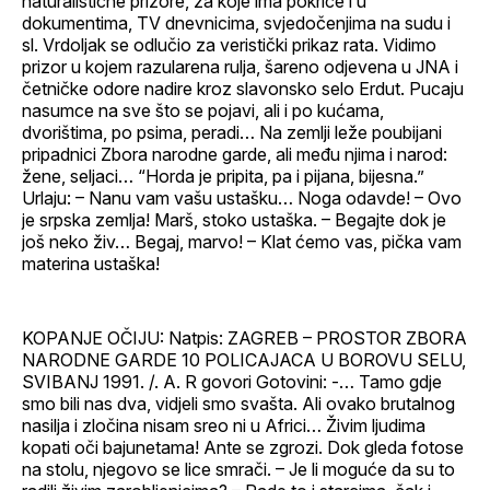
naturalistične prizore, za koje ima pokriće i u
dokumentima, TV dnevnicima, svjedočenjima na sudu i
sl. Vrdoljak se odlučio za veristički prikaz rata. Vidimo
prizor u kojem razularena rulja, šareno odjevena u JNA i
četničke odore nadire kroz slavonsko selo Erdut. Pucaju
nasumce na sve što se pojavi, ali i po kućama,
dvorištima, po psima, peradi… Na zemlji leže poubijani
pripadnici Zbora narodne garde, ali među njima i narod:
žene, seljaci… “Horda je pripita, pa i pijana, bijesna.”
Urlaju: – Nanu vam vašu ustašku… Noga odavde! – Ovo
je srpska zemlja! Marš, stoko ustaška. – Begajte dok je
još neko živ… Begaj, marvo! – Klat ćemo vas, pička vam
materina ustaška!
KOPANJE OČIJU: Natpis: ZAGREB – PROSTOR ZBORA
NARODNE GARDE 10 POLICAJACA U BOROVU SELU,
SVIBANJ 1991. /. A. R govori Gotovini: -… Tamo gdje
smo bili nas dva, vidjeli smo svašta. Ali ovako brutalnog
nasilja i zločina nisam sreo ni u Africi… Živim ljudima
kopati oči bajunetama! Ante se zgrozi. Dok gleda fotose
na stolu, njegovo se lice smrači. – Je li moguće da su to