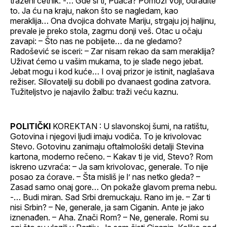
traženi četnik. -… Gde si ti, Puača? Pomozi Voji, odradite
to. Ja ću na kraju, nakon što se nagledam, kao
meraklija… Ona dvojica dohvate Mariju, strgaju joj haljinu,
prevale je preko stola, zagrnu donji veš. Otac u očaju
zavapi: – Što nas ne pobijete… da ne gledamo?
Radošević se isceri: – Zar nisam rekao da sam meraklija?
Uživat ćemo u vašim mukama, to je slađe nego jebat.
Jebat mogu i kod kuće… I ovaj prizor je istinit, naglašava
režiser. Silovatelji su dobili po dvanaest godina zatvora.
Tužiteljstvo je najavilo žalbu: traži veću kaznu.
POLITIČKI
KOREKTAN : U slavonskoj šumi, na ratištu,
Gotovina i njegovi ljudi imaju vodiča. To je krivolovac
Stevo. Gotovinu zanimaju oftalmološki detalji Stevina
kartona, moderno rečeno. – Kakav ti je vid, Stevo? Rom
iskreno uzvraća: – Ja sam krivolovac, generale. To nije
posao za ćorave. – Šta misliš je l’ nas netko gleda? –
Zasad samo onaj gore… On pokaže glavom prema nebu.
-… Budi miran. Sad Srbi dremuckaju. Rano im je. – Zar ti
nisi Srbin? – Ne, generale, ja sam Ciganin. Ante je jako
iznenađen. – Aha. Znači Rom? – Ne, generale. Romi su