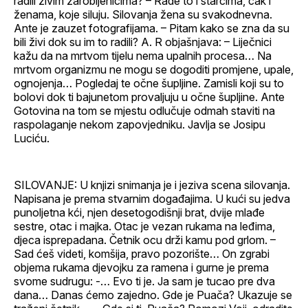
radili živim zarobljenicima? – Rade to i starcima, čak i
ženama, koje siluju. Silovanja žena su svakodnevna.
Ante je zauzet fotografijama. – Pitam kako se zna da su
bili živi dok su im to radili? A. R objašnjava: – Liječnici
kažu da na mrtvom tijelu nema upalnih procesa… Na
mrtvom organizmu ne mogu se dogoditi promjene, upale,
ognojenja… Pogledaj te očne šupljine. Zamisli koji su to
bolovi dok ti bajunetom provaljuju u očne šupljine. Ante
Gotovina na tom se mjestu odlučuje odmah staviti na
raspolaganje nekom zapovjedniku. Javlja se Josipu
Luciću.
SILOVANJE: U knjizi snimanja je i jeziva scena silovanja.
Napisana je prema stvarnim događajima. U kući su jedva
punoljetna kći, njen desetogodišnji brat, dvije mlađe
sestre, otac i majka. Otac je vezan rukama na leđima,
djeca isprepadana. Četnik ocu drži kamu pod grlom. –
Sad ćeš videti, komšija, pravo pozorište… On zgrabi
objema rukama djevojku za ramena i gurne je prema
svome sudrugu: -… Evo ti je. Ja sam je tucao pre dva
dana… Danas ćemo zajedno. Gde je Puača? Ukazuje se