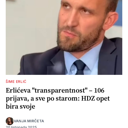
ŠIME ERLIĆ
Erlićeva "transparentnost" – 106
prijava, a sve po starom: HDZ opet
bira svoje
VANJA MIRČETA
20 listopada 2025