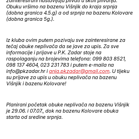
zainteresirani nastavljaju plivati u školi plivanja.
Obuku vršimo na bazenu Višnjik do kraja srpnja
(dobna granica 4.5.g) a od srpnja na bazenu Kolovare
(dobna granica 5g.).
Iz kluba ovim putem pozivaju sve zainteresirane za
tečaj obuke neplivača da se jave za upis. Za sve
informacije i prijave u P.K. Zadar stoje na
raspolaganju na brojevima telefona: 099 803 8521,
098 137 4604, 023 231 783 i putem e-maila na
info@pkzadar.hr i
anja.pkzadar@gmail.com
. U tijeku
su prijave za upis u obuku neplivača na bazenu
Višnjik i bazenu Kolovare!
Planirani početak obuke neplivača na bazenu Višnjik
je 29.06. i 07.07., dok na bazenu Kolovare obuka
starta od sredine srpnja.