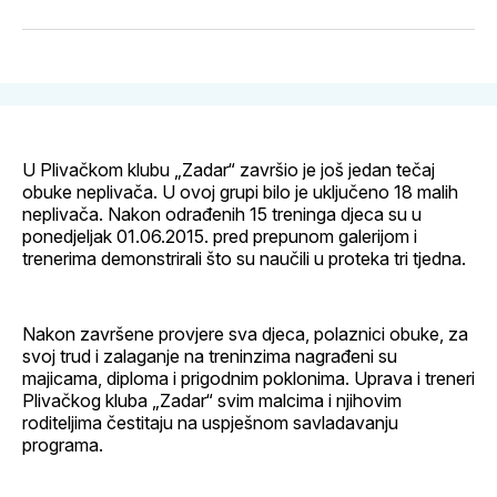
svoj
Pinterest
svoj
WhatsApp
E-
Facebook
LinkedIn
maila
profil
U Plivačkom klubu „Zadar“ završio je još jedan tečaj
obuke neplivača. U ovoj grupi bilo je uključeno 18 malih
neplivača. Nakon odrađenih 15 treninga djeca su u
ponedjeljak 01.06.2015. pred prepunom galerijom i
trenerima demonstrirali što su naučili u proteka tri tjedna.
Nakon završene provjere sva djeca, polaznici obuke, za
svoj trud i zalaganje na treninzima nagrađeni su
majicama, diploma i prigodnim poklonima. Uprava i treneri
Plivačkog kluba „Zadar“ svim malcima i njihovim
roditeljima čestitaju na uspješnom savladavanju
programa.