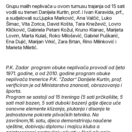
Grupu malih neplivača u ovom turnusu trajanja od 15 sati
vodili su treneri Danijela Kurtin, prof. i Ivan Karavida, prf.,
a sudjelovali su:Ljupka Marković, Ana Valčić, Luko
Šimac, Vita Zorica, David Košta, Tara Knežević, Lovro
Kličković, Gabriela Petani Kožul, Kruno Klanac, Marijeta
Lovrin, Marta Kulaš, Roko Milošević, Gabriel Puškarić,
Ena Dujić, Marijan Vrkić, Zara Brtan, Rino Milinković i
Marieta Miletić.
P.K. Zadar program obuke neplivača provodi od ljeta
1971. godine, a od 2010. godine program obuke
neplivača trenerice P.K. “Zadar” Danijele Kurtin, prof.
verificiran je od Ministarstva znanosti, obrazovanja i
športa.
Program se sastoji od 15 treninga (5 sati prčkalište, 5
sati mali bazen, 5 sati duboki bazen) gdje djeca uče
osnovne elemente klizanja, plutanja i disanja te
jednostavne pokrete plivačkih tehnika. Na
završnom,16. satu, djeca demonstriraju naučene
vještine, dobivaju diplomu i majicu kluba a