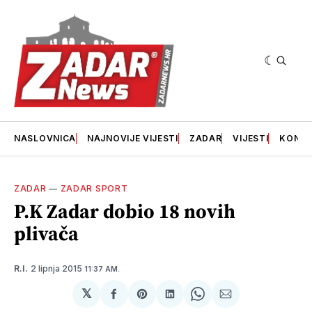
NASLOVNICA
NAJNOVIJE VIJESTI
ZADAR
VIJESTI
KONT
ZADAR
—
ZADAR SPORT
P.K Zadar dobio 18 novih
plivača
2 lipnja 2015
R.I.
11:37 AM.
𝕏
podijeli
Share
podijeli
Share
podijeli
na
on
na
on
putem