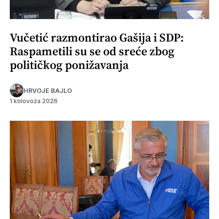
Vučetić razmontirao Gašija i SDP:
Raspametili su se od sreće zbog
političkog ponižavanja
HRVOJE BAJLO
1 kolovoza 2026