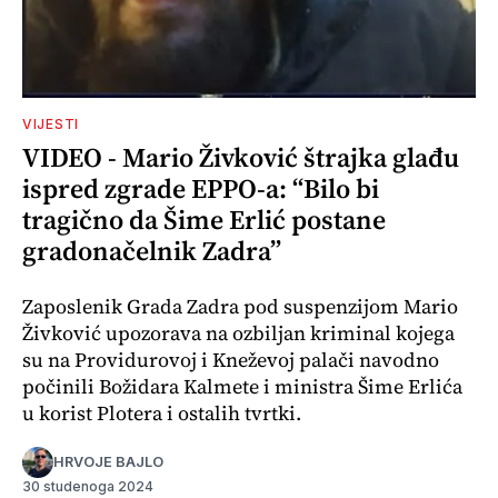
VIJESTI
VIDEO - Mario Živković štrajka glađu
ispred zgrade EPPO-a: “Bilo bi
tragično da Šime Erlić postane
gradonačelnik Zadra”
Zaposlenik Grada Zadra pod suspenzijom Mario
Živković upozorava na ozbiljan kriminal kojega
su na Providurovoj i Kneževoj palači navodno
počinili Božidara Kalmete i ministra Šime Erlića
u korist Plotera i ostalih tvrtki.
HRVOJE BAJLO
30 studenoga 2024