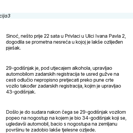
Facebook
LinkedIn
maila
profil
Sinoć, nešto prije 22 sata u Privlaci u Ulici Ivana Pavla 2,
dogodila se prometna nesreća u kojoj je lakše ozlijeđen
pješak.
29-godišnjak je, pod utjecajem alkohola, upravljao
automobilom zadarskih registracija te usred gužve na
cesti odlučio nepropisno pretjecati preko pune crte
vozilo također zadarskih registracija, kojim je upravljao
43-godišnjak.
Došlo je do sudara nakon čega se 29-godišnjak vozilom
popeo na nogostup na kojem je bio 34-godišnjak koji se,
ugledavši automobil, bacio s nogostupa na zemljanu
površinu te zadobio lakše tjelesne ozljede.