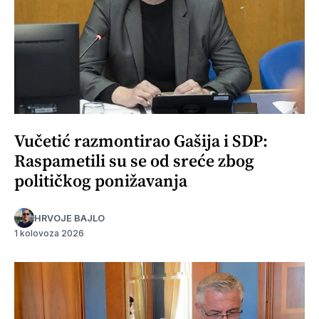
Vučetić razmontirao Gašija i SDP:
Raspametili su se od sreće zbog
političkog ponižavanja
HRVOJE BAJLO
1 kolovoza 2026