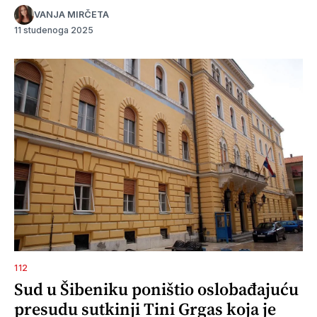
VANJA MIRČETA
11 studenoga 2025
112
Sud u Šibeniku poništio oslobađajuću
presudu sutkinji Tini Grgas koja je