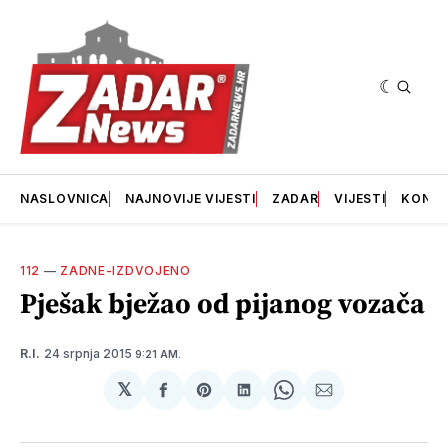
NASLOVNICA
NAJNOVIJE VIJESTI
ZADAR
VIJESTI
KONT
112
—
ZADNE-IZDVOJENO
Pješak bježao od pijanog vozača
24 srpnja 2015
R.I.
9:21 AM.
𝕏
podijeli
Share
podijeli
Share
podijeli
na
on
na
on
putem
svoj
Pinterest
svoj
WhatsApp
E-