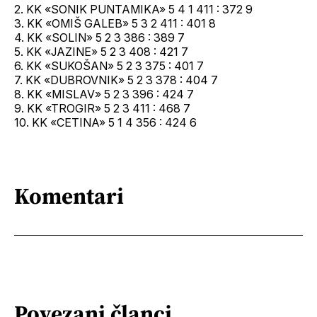
2. KK «SONIK PUNTAMIKA» 5 4 1 411 : 372 9
3. KK «OMIŠ GALEB» 5 3 2 411 : 401 8
4. KK «SOLIN» 5 2 3 386 : 389 7
5. KK «JAZINE» 5 2 3 408 : 421 7
6. KK «SUKOŠAN» 5 2 3 375 : 401 7
7. KK «DUBROVNIK» 5 2 3 378 : 404 7
8. KK «MISLAV» 5 2 3 396 : 424 7
9. KK «TROGIR» 5 2 3 411 : 468 7
10. KK «CETINA» 5 1 4 356 : 424 6
Komentari
Povezani članci