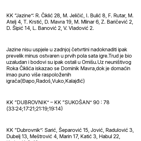
KK “Jazine”: R. Čiklić 28, M. Jeličić, I. Bulić 8, F. Rutar, M.
Atelj 4, T. Krstić, D. Mavra 19, M. Mlinar 6, Z. Baričević 2,
D. Šipić 14, L. Banović 2, V. Vladović 2.
Jazine nisu uspjele u zadnjoj četvrtini nadoknaditi ipak
prevelik minus ostvaren u prvih pola sata igre.Trud je bio
uzaludan i bodovi su ipak ostali u Omišu.Uz neuništivog
Roka Čiklića iskazao se Dominik Mavra,dok je domaćin
imao puno više raspoloženih
igrača(Đapo,Radoš,Vuko,Kalajđić)
KK “DUBROVNIK” – KK “SUKOŠAN” 90 : 78
(33:24;17:21;21:19;19:14)
KK “Dubrovnik”: Sarić, Šeparović 15, Jović, Radulović 3,
Dubelj 13, Meštrović 4, Marin 17, Katić 3, Habul 22,