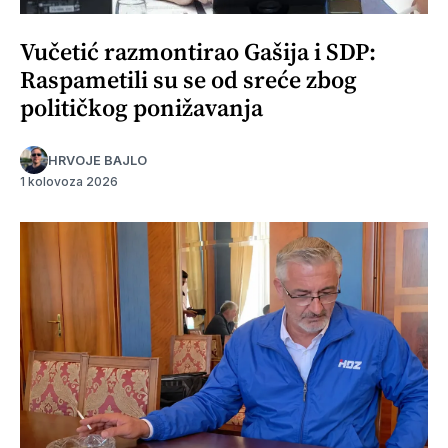
Vučetić razmontirao Gašija i SDP:
Raspametili su se od sreće zbog
političkog ponižavanja
HRVOJE BAJLO
1 kolovoza 2026