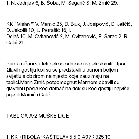
1, N. Jadrijev 6, B. Šoba, M. Segarić 3, M. Zrnić 29.
KK “Mislav”: V. Mamić 25, D. Biuk, J. Josipović, D. Jeličić,
D. Jakoliš 10, L. Petrašić 16, I.
Delaš 10, M. Cvitanović 2, M. Cvitanović, P. Šarac 2, R.
Galić 21.
Puntamičani su tek nakon odmora uspjeli slomiti otpor
žilavih gostiju koji su se predstavili u punom boljem
svijetlu s obzirom na mjesto koje zauzimaju na
tablici.Marin Zrnić potpomognut Marinom obavili su
glavninu posla kod domaćina dok su kod gostiju najviše
prijetili Mamić i Galić.
TABLICA A-2 MUŠKE LIGE
1. KK «RIBOLA-KAŠTELA» 5 5 0 497 : 325 10