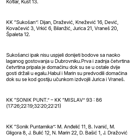
Kotlar, Kušt 13.
KK “Sukošan”: Dijan, Dražević, Knežević 16, Dević,
Kovačević 3, Vrkić 6, Bilanžić, Jurica 21, Vraneš 20,
Špaleta 12.
Sukošanci ipak nisu uspjeli donijeti bodove sa naoko
laganog gostovanja u Dubrovniku.Prva i zadnja četvrtina
četvrtina pripala je domaćinu dok su se u ostale dvije
gosti držali u egalu.Habul i Marin su predvodili domaćina
dok su se kod gostiju učunkom izdvojili Jurica i Vraneš.
KK “SONIK PUNT.” – KK “MISLAV” 93 : 86
(17:26;22:19;32:20;22:21)
KK “Sonik Puntamika”: M. Anđelić 11, B. Ivanić, M.
Gligora 8, J. Bulić 12, N. Marin 22, D. Bašić 1, J. Dražović