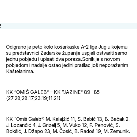
svoj
Pinterest
svoj
WhatsApp
E-
Facebook
LinkedIn
maila
profil
Odigrano je peto kolo košarkaške A-2 lige Jug u kojemu
su predstavnici Zadarske županije uspjeli ostvariti samo
jednu pobjedu i upisati dva poraza.Sonik je s novom
pobjedom i nadalje ostao jedini pratilac još neporaženim
Kaštelanima.
KK “OMIŠ GALEB” – KK “JAZINE” 89 : 85
(27:28;28:17;23:19;11:21)
KK “Omiš Galeb”: M. Kalajžić 11, S. Babić 13, B. Bačak 2,
J. Lozančić 4, J. Grizelj 5, M. Vuko 12, F. Penović, S.
Bokšić, J. Džapo 23, M. Čosić, B. Radoš 19, M. Zemunik.