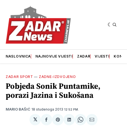
NASLOVNICA
NAJNOVIJE VIJESTI
ZADAR
VIJESTI
KONT
ZADAR SPORT
—
ZADNE-IZDVOJENO
Pobjeda Sonik Puntamike,
porazi Jazina i Sukošana
18 studenoga 2013
MARIO BAŠIĆ
12:52 PM.
𝕏
podijeli
Share
podijeli
Share
podijeli
na
on
na
on
putem