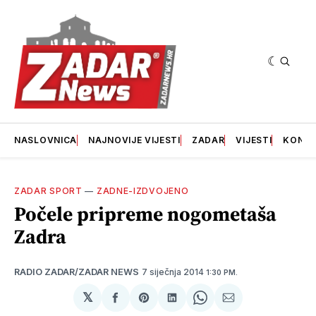
NASLOVNICA
NAJNOVIJE VIJESTI
ZADAR
VIJESTI
KONT
ZADAR SPORT
—
ZADNE-IZDVOJENO
Počele pripreme nogometaša
Zadra
7 siječnja 2014
RADIO ZADAR/ZADAR NEWS
1:30 PM.
𝕏
podijeli
Share
podijeli
Share
podijeli
na
on
na
on
putem