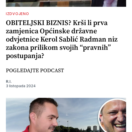
IZDVOJENO
OBITELJSKI BIZNIS? Krši li prva
zamjenica Općinske državne
odvjetnice Kerol Sablić Radman niz
zakona prilikom svojih “pravnih”
postupanja?
POGLEDAJTE PODCAST
R.I.
3 listopada 2024