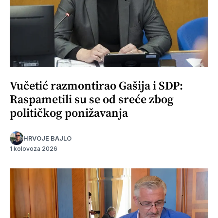
Vučetić razmontirao Gašija i SDP:
Raspametili su se od sreće zbog
političkog ponižavanja
HRVOJE BAJLO
1 kolovoza 2026