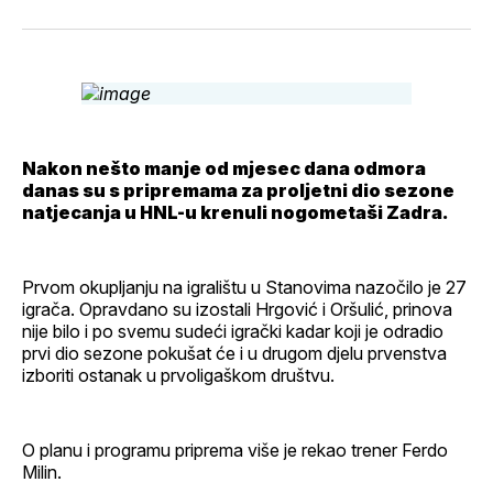
svoj
Pinterest
svoj
WhatsApp
E-
Facebook
LinkedIn
maila
profil
Nakon nešto manje od mjesec dana odmora
danas su s pripremama za proljetni dio sezone
natjecanja u HNL-u krenuli nogometaši Zadra.
Prvom okupljanju na igralištu u Stanovima nazočilo je 27
igrača. Opravdano su izostali Hrgović i Oršulić, prinova
nije bilo i po svemu sudeći igrački kadar koji je odradio
prvi dio sezone pokušat će i u drugom djelu prvenstva
izboriti ostanak u prvoligaškom društvu.
O planu i programu priprema više je rekao trener Ferdo
Milin.