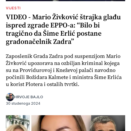
VIJESTI
VIDEO - Mario Živković štrajka glađu
ispred zgrade EPPO-a: “Bilo bi
tragično da Šime Erlić postane
gradonačelnik Zadra”
Zaposlenik Grada Zadra pod suspenzijom Mario
Živković upozorava na ozbiljan kriminal kojega
su na Providurovoj i Kneževoj palači navodno
počinili Božidara Kalmete i ministra Šime Erlića
u korist Plotera i ostalih tvrtki.
HRVOJE BAJLO
30 studenoga 2024