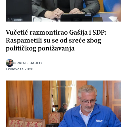
Vučetić razmontirao Gašija i SDP:
Raspametili su se od sreće zbog
političkog ponižavanja
HRVOJE BAJLO
1 kolovoza 2026