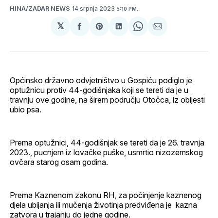
14 srpnja 2023
HINA/ZADAR NEWS
5:10 PM.
𝕏
podijeli
Share
podijeli
Share
podijeli
na
on
na
on
putem
svoj
Pinterest
svoj
WhatsApp
E-
Facebook
LinkedIn
maila
profil
Općinsko državno odvjetništvo u Gospiću podiglo je
optužnicu protiv 44-godišnjaka koji se tereti da je u
travnju ove godine, na širem području Otočca, iz obijesti
ubio psa.
Prema optužnici, 44-godišnjak se tereti da je 26. travnja
2023., pucnjem iz lovačke puške, usmrtio nizozemskog
ovčara starog osam godina.
Prema Kaznenom zakonu RH, za počinjenje kaznenog
djela ubijanja ili mučenja životinja predviđena je kazna
zatvora u trajanju do jedne godine.