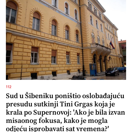
112
Sud u Šibeniku poništio oslobađajuću
presudu sutkinji Tini Grgas koja je
krala po Supernovoj: 'Ako je bila izvan
misaonog fokusa, kako je mogla
odjeću isprobavati sat vremena?'