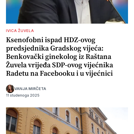
IVICA ŽUVELA
Ksenofobni ispad HDZ-ovog
predsjednika Gradskog vijeća:
Benkovački ginekolog iz Raštana
Žuvela vrijeđa SDP-ovog vijećnika
Radetu na Facebooku i u vijećnici
VANJA MIRČETA
11 studenoga 2025