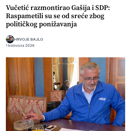
Vučetić razmontirao Gašija i SDP:
Raspametili su se od sreće zbog
političkog ponižavanja
HRVOJE BAJLO
1 kolovoza 2026