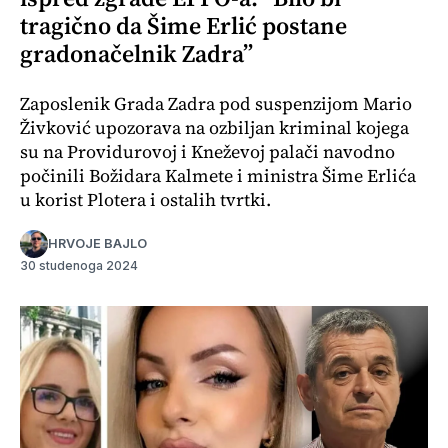
tragično da Šime Erlić postane
gradonačelnik Zadra”
Zaposlenik Grada Zadra pod suspenzijom Mario
Živković upozorava na ozbiljan kriminal kojega
su na Providurovoj i Kneževoj palači navodno
počinili Božidara Kalmete i ministra Šime Erlića
u korist Plotera i ostalih tvrtki.
HRVOJE BAJLO
30 studenoga 2024