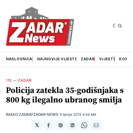
NASLOVNICA
NAJNOVIJE VIJESTI
ZADAR
VIJESTI
KONT
112
—
ZADAR
Policija zatekla 35-godišnjaka s
800 kg ilegalno ubranog smilja
9 lipnja 2015
RADIO ZADAR/ZADAR NEWS
9:49 AM.
𝕏
podijeli
Share
podijeli
Share
podijeli
na
on
na
on
putem