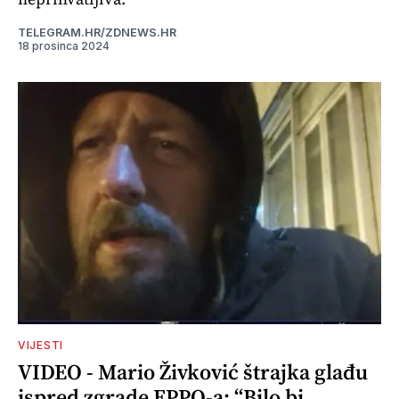
TELEGRAM.HR/ZDNEWS.HR
18 prosinca 2024
VIJESTI
VIDEO - Mario Živković štrajka glađu
ispred zgrade EPPO-a: “Bilo bi