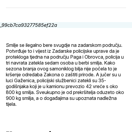
svoj
Pinterest
svoj
WhatsApp
E-
Facebook
LinkedIn
maila
profil
Smilje se ilegalno bere svugdje na zadarskom području.
Potvrđuje to i vijest iz Zadarske policijske uprave da je
protekloga tjedna na području Paga i Obrovca, policija u
tri navrata zatekla sedam osoba u berbi smilja. Kako
sezona branja ovog samoniklog bilja nije počela to je
kršenje odredaba Zakona o zaštiti prirode. A jučer su u
luci Gaženica, policijski službenici zatekli su 35-
godišnjaka koji je u kamionu prevozio 42 vreće s oko
800 kg smilja. Sveukupno je od prekršitelja oduzeto oko
900 kg smilja, a o događajima su upoznata nadležna
tijela.