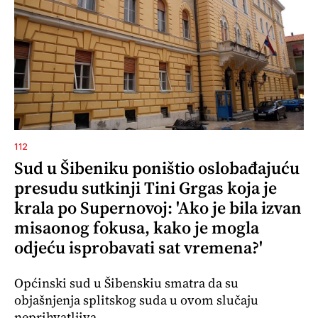
112
Sud u Šibeniku poništio oslobađajuću
presudu sutkinji Tini Grgas koja je
krala po Supernovoj: 'Ako je bila izvan
misaonog fokusa, kako je mogla
odjeću isprobavati sat vremena?'
Općinski sud u Šibenskiu smatra da su
objašnjenja splitskog suda u ovom slučaju
neprihvatljiva.