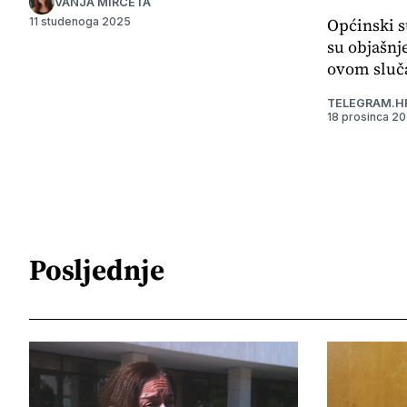
VANJA MIRČETA
Općinski s
11 studenoga 2025
su objašnj
ovom sluča
TELEGRAM.H
18 prosinca 2
Posljednje