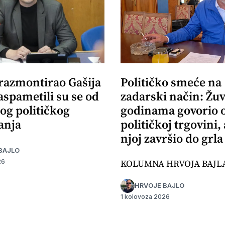
 razmontirao Gašija
Političko smeće na
aspametili su se od
zadarski način: Žuv
og političkog
godinama govorio 
anja
političkoj trgovini,
njoj završio do grla
BAJLO
KOLUMNA HRVOJA BAJL
26
HRVOJE BAJLO
1 kolovoza 2026