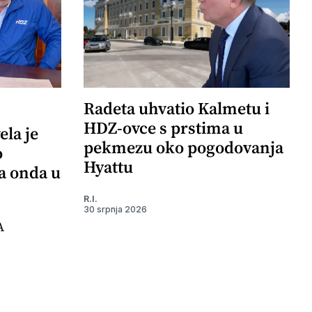
Radeta uhvatio Kalmetu i
HDZ-ovce s prstima u
ela je
pekmezu oko pogodovanja
o
Hyattu
 a onda u
R.I.
30 srpnja 2026
A