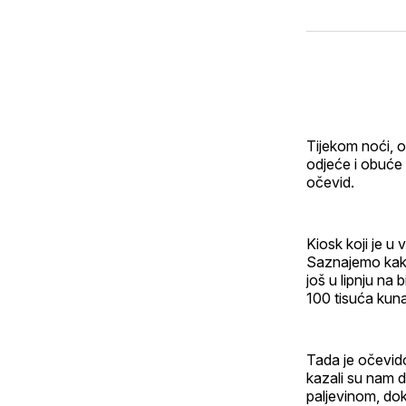
Tijekom noći, o
odjeće i obuće 
očevid.
Kiosk koji je u 
Saznajemo kako
još u lipnju na 
100 tisuća kuna
Tada je očevid
kazali su nam d
paljevinom, dok 