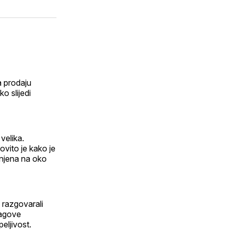
n
putem
hatsApp
E-
dIn
maila
a prodaju
o slijedi
 velika.
vito je kako je
ijenjena na oko
 razgovarali
ragove
peljivost.