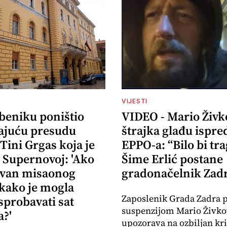
VIJESTI
ibeniku poništio
VIDEO - Mario Živk
ajuću presudu
štrajka glađu ispre
 Tini Grgas koja je
EPPO-a: “Bilo bi tr
 Supernovoj: 'Ako
Šime Erlić postane
izvan misaonog
gradonačelnik Zad
 kako je mogla
Zaposlenik Grada Zadra 
sprobavati sat
suspenzijom Mario Živko
?'
upozorava na ozbiljan kr