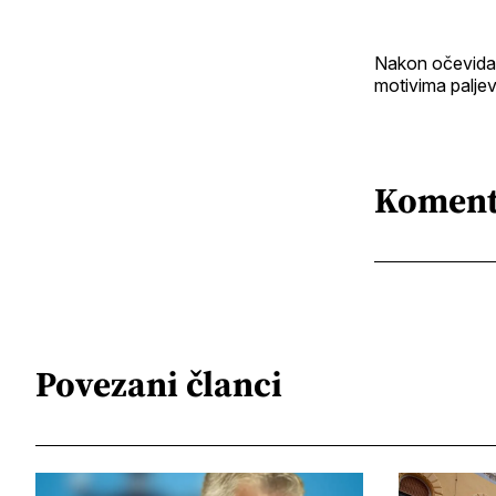
Nakon očevida z
motivima paljev
Koment
Povezani članci