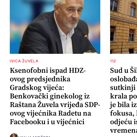
IVICA ŽUVELA
112
Ksenofobni ispad HDZ-
Sud u Š
ovog predsjednika
oslobađ
Gradskog vijeća:
sutkinji
Benkovački ginekolog iz
krala po
Raštana Žuvela vrijeđa SDP-
je bila 
ovog vijećnika Radetu na
fokusa,
Facebooku i u vijećnici
odjeću i
vremena