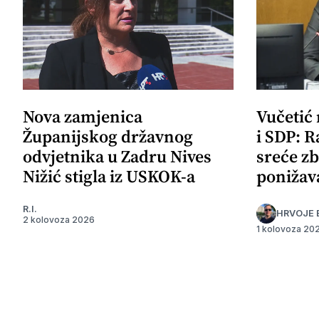
Nova zamjenica
Vučetić
Županijskog državnog
i SDP: R
odvjetnika u Zadru Nives
sreće zb
Nižić stigla iz USKOK-a
ponižav
R.I.
HRVOJE 
2 kolovoza 2026
1 kolovoza 20