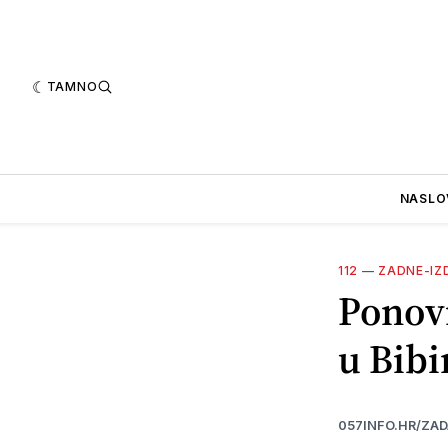
TAMNO
NASLO
112
—
ZADNE-IZ
Ponovn
u Bib
057INFO.HR/ZA