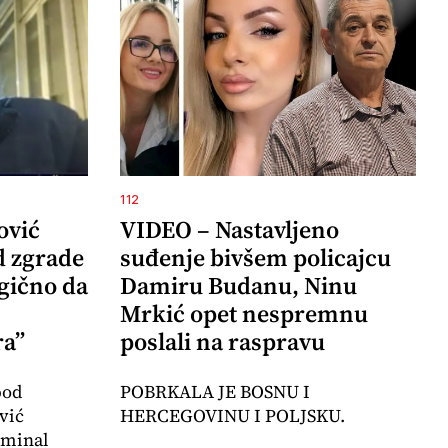
112
ović
VIDEO – Nastavljeno
d zgrade
suđenje bivšem policajcu
agično da
Damiru Budanu, Ninu
Mrkić opet nespremnu
ra”
poslali na raspravu
pod
POBRKALA JE BOSNU I
vić
HERCEGOVINU I POLJSKU.
iminal