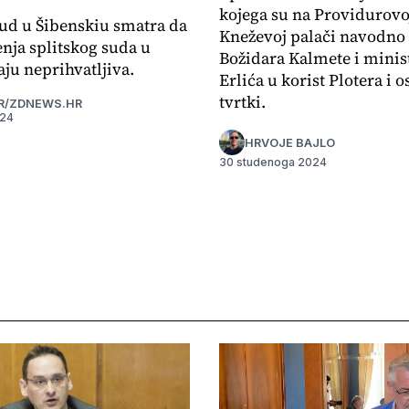
kojega su na Providurovoj
ud u Šibenskiu smatra da
Kneževoj palači navodno 
enja splitskog suda u
Božidara Kalmete i minis
ju neprihvatljiva.
Erlića u korist Plotera i o
tvrtki.
R/ZDNEWS.HR
024
HRVOJE BAJLO
30 studenoga 2024