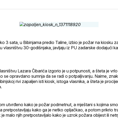
na
on
na
o
svoj
Pinterest
svoj
W
Facebook
Linke
profil
ko 3 sata, u Bibinjama predio Taline, izbio je požar na kiosku z
u vlasništvu 30-godišnjaka, javljaju iz PU zadarske dodajući kak
vlasništvu Lazara Čibarića izgorio je u potpunosti, a šteta je vrlo
 se opravdano sumnja da se radi o potpaljivanju. Naime, znako
bibinjskoj rivi zapaljen isti kiosk, istoga vlasnika, a šteta je proc
.
om utvrđeno kako je požar podmetnut, a mještani s kojima smo
a pretpostavljaju kako ga je netko opljačkao, a potom prikrio t
je malo njih pretpostavljalo kako je uzrok požara obijest ili netr