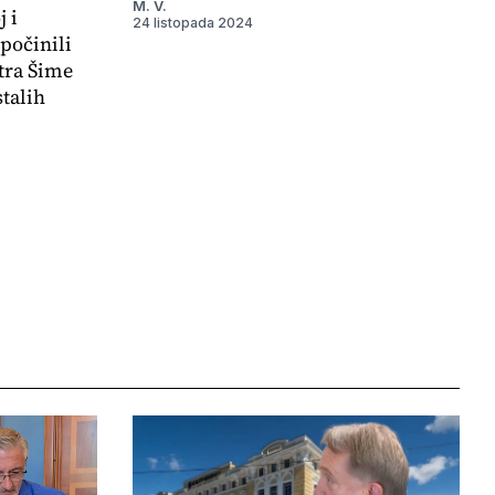
M. V.
 i
24 listopada 2024
počinili
tra Šime
stalih