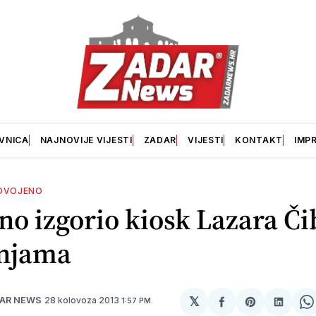
VNICA
NAJNOVIJE VIJESTI
ZADAR
VIJESTI
KONTAKT
IMP
DVOJENO
o izgorio kiosk Lazara Či
injama
𝕏
28 kolovoza 2013
DAR NEWS
1:57 PM.
podijeli
Share
podije
S