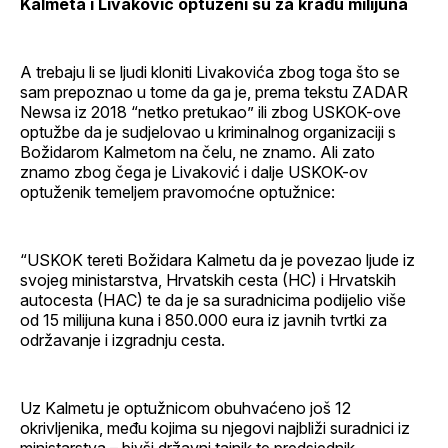
Kalmeta i Livaković optuženi su za krađu milijuna
A trebaju li se ljudi kloniti Livakovića zbog toga što se
sam prepoznao u tome da ga je, prema tekstu ZADAR
Newsa iz 2018 “netko pretukao” ili zbog USKOK-ove
optužbe da je sudjelovao u kriminalnog organizaciji s
Božidarom Kalmetom na čelu, ne znamo. Ali zato
znamo zbog čega je Livaković i dalje USKOK-ov
optuženik temeljem pravomoćne optužnice:
“USKOK tereti Božidara Kalmetu da je povezao ljude iz
svojeg ministarstva, Hrvatskih cesta (HC) i Hrvatskih
autocesta (HAC) te da je sa suradnicima podijelio više
od 15 milijuna kuna i 850.000 eura iz javnih tvrtki za
održavanje i izgradnju cesta.
Uz Kalmetu je optužnicom obuhvaćeno još 12
okrivljenika, među kojima su njegovi najbliži suradnici iz
ministarstva – bivši državni tajnik te predsjednik