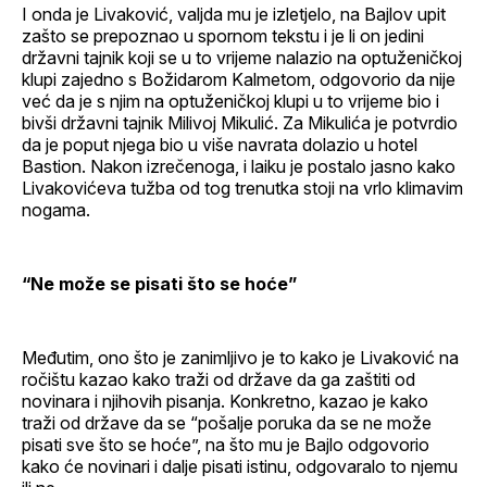
I onda je Livaković, valjda mu je izletjelo, na Bajlov upit
zašto se prepoznao u spornom tekstu i je li on jedini
državni tajnik koji se u to vrijeme nalazio na optuženičkoj
klupi zajedno s Božidarom Kalmetom, odgovorio da nije
već da je s njim na optuženičkoj klupi u to vrijeme bio i
bivši državni tajnik Milivoj Mikulić. Za Mikulića je potvrdio
da je poput njega bio u više navrata dolazio u hotel
Bastion. Nakon izrečenoga, i laiku je postalo jasno kako
Livakovićeva tužba od tog trenutka stoji na vrlo klimavim
nogama.
“Ne može se pisati što se hoće”
Međutim, ono što je zanimljivo je to kako je Livaković na
ročištu kazao kako traži od države da ga zaštiti od
novinara i njihovih pisanja. Konkretno, kazao je kako
traži od države da se “pošalje poruka da se ne može
pisati sve što se hoće”, na što mu je Bajlo odgovorio
kako će novinari i dalje pisati istinu, odgovaralo to njemu