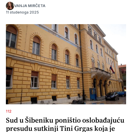
VANJA MIRČETA
11 studenoga 2025
112
Sud u Šibeniku poništio oslobađajuću
presudu sutkinji Tini Grgas koja je