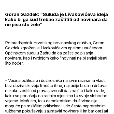
Goran Gazdek: “Suluda je Livakovićeva ideja
kako bi ga sud trebao zaštititi od novinara da
ne pišu što žele”
Potpredsjednik Hrvatskog novinarskog društva, Goran
Gazdek zgrožen je Livakovićevim apelom upućenom
Općinskom sudu u Zadru da ga zaštiti od pisanja
novinara, kao i tvrdnjom kako “novinari ne bi smjeli pisati
što hoće”.
– Većina političara i dužnosnika na svim razinama vlasti,
bez obzira skrivaju li nešto ili ne, najradije bi da ih država
nekako zaštiti od prava javnosti da zna što i kako rade,
kako se ponašaju na radnim mjestima i u svoje slobodno
vrijeme. Međutim, to u demokratskim društvima nije
moguće pa različitim pritiscima i vrlo često nepotrebnim
tužbama pokušavaju zaustaviti novinare ili im bar otežati