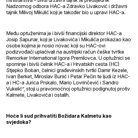
Nadzornog odbora HAC-a Zdravko Livaković i državni
tajnik Milivoj Mikulić koji je također bio u upravi HAC-a.
Među optuženima je i bivši financijski direktor HAC-a
Josip Sapunar, koji je Livakovića i Mikulića prokazao kao
osobe kojima je nosio novac koji su HAC-ovi
podizvođači uplaćivali na austrijski račun češke tvrtke
Remorker International Igora Premilovca. U optužnici se
spominje i bivši čelnik HAC-a i Hrvatskih cesta (HC)
Stjepko Boban, čelnici građevinskih tvrtki Damir Kezele,
Ivan Berket, Miroslav Bunić i Petar Pečin te ljudi iz HAC-
a i HC-a Jurica Prskalo, Mario Lovrinčević i Sandro
Vukelić”, stoji u pravomoćnoj optužnici podignutoj protiv
Kalmete, Livakovića i ostalih.
Hoće li sud prihvatiti Božidara Kalmetu kao
svjedoka?