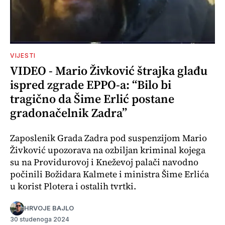
VIJESTI
VIDEO - Mario Živković štrajka glađu
ispred zgrade EPPO-a: “Bilo bi
tragično da Šime Erlić postane
gradonačelnik Zadra”
Zaposlenik Grada Zadra pod suspenzijom Mario
Živković upozorava na ozbiljan kriminal kojega
su na Providurovoj i Kneževoj palači navodno
počinili Božidara Kalmete i ministra Šime Erlića
u korist Plotera i ostalih tvrtki.
HRVOJE BAJLO
30 studenoga 2024