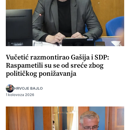
Vučetić razmontirao Gašija i SDP:
Raspametili su se od sreće zbog
političkog ponižavanja
HRVOJE BAJLO
1 kolovoza 2026