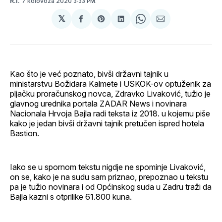
7 kolovoza 2020
R.I.
3:33 PM.
𝕏
podijeli
Share
podijeli
Share
podijeli
na
on
na
on
putem
svoj
Pinterest
svoj
WhatsApp
E-
Facebook
LinkedIn
maila
profil
Kao što je već poznato, bivši državni tajnik u
ministarstvu Božidara Kalmete i USKOK-ov optuženik za
pljačku proračunskog novca, Zdravko Livaković, tužio je
glavnog urednika portala ZADAR News i novinara
Nacionala Hrvoja Bajla radi teksta iz 2018. u kojemu piše
kako je jedan bivši državni tajnik pretučen ispred hotela
Bastion.
Iako se u spornom tekstu nigdje ne spominje Livaković,
on se, kako je na sudu sam priznao, prepoznao u tekstu
pa je tužio novinara i od Općinskog suda u Zadru traži da
Bajla kazni s otprilike 61.800 kuna.