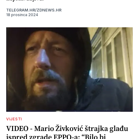
TELEGRAM.HR/ZDNEWS.HR
18 prosinca 2024
VIJESTI
VIDEO - Mario Živković štrajka glađu
ispred zgrade EPPO-a: “Bilo bi