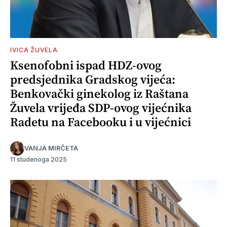
IVICA ŽUVELA
Ksenofobni ispad HDZ-ovog
predsjednika Gradskog vijeća:
Benkovački ginekolog iz Raštana
Žuvela vrijeđa SDP-ovog vijećnika
Radetu na Facebooku i u vijećnici
VANJA MIRČETA
11 studenoga 2025