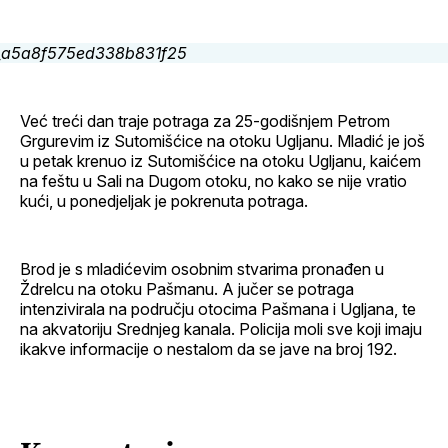
Facebook
LinkedIn
maila
profil
Već treći dan traje potraga za 25-godišnjem Petrom
Grgurevim iz Sutomišćice na otoku Ugljanu. Mladić je još
u petak krenuo iz Sutomišćice na otoku Ugljanu, kaićem
na feštu u Sali na Dugom otoku, no kako se nije vratio
kući, u ponedjeljak je pokrenuta potraga.
Brod je s mladićevim osobnim stvarima pronađen u
Ždrelcu na otoku Pašmanu. A jučer se potraga
intenzivirala na području otocima Pašmana i Ugljana, te
na akvatoriju Srednjeg kanala. Policija moli sve koji imaju
ikakve informacije o nestalom da se jave na broj 192.