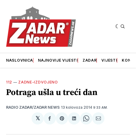
NASLOVNICA
NAJNOVIJE VIJESTI
ZADAR
VIJESTI
KONT
112
—
ZADNE-IZDVOJENO
Potraga ušla u treći dan
13 kolovoza 2014
RADIO ZADAR/ZADAR NEWS
9:33 AM.
𝕏
podijeli
Share
podijeli
Share
podijeli
na
on
na
on
putem
svoj
Pinterest
svoj
WhatsApp
E-