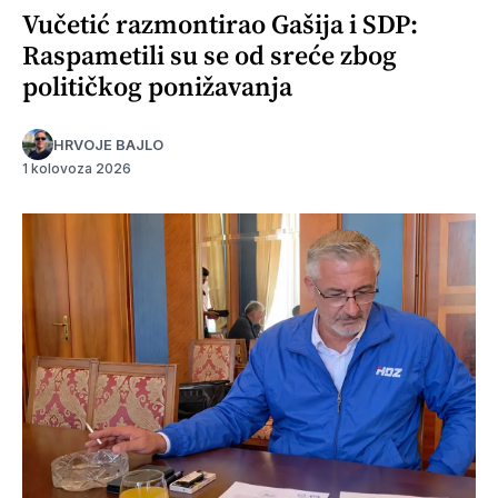
Vučetić razmontirao Gašija i SDP:
Raspametili su se od sreće zbog
političkog ponižavanja
HRVOJE BAJLO
1 kolovoza 2026