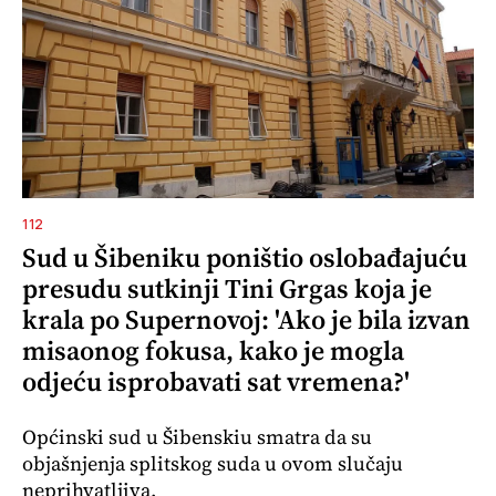
112
Sud u Šibeniku poništio oslobađajuću
presudu sutkinji Tini Grgas koja je
krala po Supernovoj: 'Ako je bila izvan
misaonog fokusa, kako je mogla
odjeću isprobavati sat vremena?'
Općinski sud u Šibenskiu smatra da su
objašnjenja splitskog suda u ovom slučaju
neprihvatljiva.