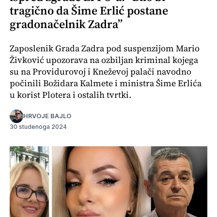
tragično da Šime Erlić postane
gradonačelnik Zadra”
Zaposlenik Grada Zadra pod suspenzijom Mario
Živković upozorava na ozbiljan kriminal kojega
su na Providurovoj i Kneževoj palači navodno
počinili Božidara Kalmete i ministra Šime Erlića
u korist Plotera i ostalih tvrtki.
HRVOJE BAJLO
30 studenoga 2024