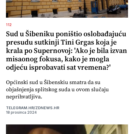
112
Sud u Šibeniku poništio oslobađajuću
presudu sutkinji Tini Grgas koja je
krala po Supernovoj: 'Ako je bila izvan
misaonog fokusa, kako je mogla
odjeću isprobavati sat vremena?'
Općinski sud u Šibenskiu smatra da su
objašnjenja splitskog suda u ovom slučaju
neprihvatljiva.
TELEGRAM.HR/ZDNEWS.HR
18 prosinca 2024