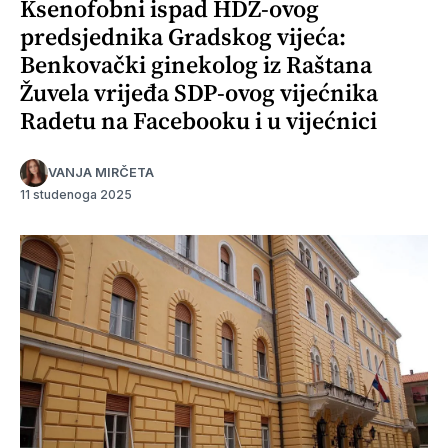
Ksenofobni ispad HDZ-ovog
predsjednika Gradskog vijeća:
Benkovački ginekolog iz Raštana
Žuvela vrijeđa SDP-ovog vijećnika
Radetu na Facebooku i u vijećnici
VANJA MIRČETA
11 studenoga 2025