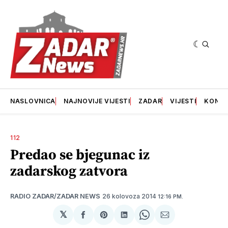
NASLOVNICA
NAJNOVIJE VIJESTI
ZADAR
VIJESTI
KONT
112
Predao se bjegunac iz
zadarskog zatvora
26 kolovoza 2014
RADIO ZADAR/ZADAR NEWS
12:16 PM.
𝕏
podijeli
Share
podijeli
Share
podijeli
na
on
na
on
putem