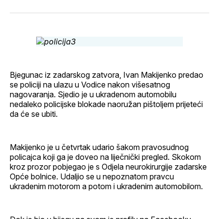
svoj
Pinterest
svoj
WhatsApp
E-
Facebook
LinkedIn
maila
profil
Bjegunac iz zadarskog zatvora, Ivan Makijenko predao
se policiji na ulazu u Vodice nakon višesatnog
nagovaranja. Sjedio je u ukradenom automobilu
nedaleko policijske blokade naoružan pištoljem prijeteći
da će se ubiti.
Makijenko je u četvrtak udario šakom pravosudnog
policajca koji ga je doveo na liječnički pregled. Skokom
kroz prozor pobjegao je s Odjela neurokirurgije zadarske
Opće bolnice. Udaljio se u nepoznatom pravcu
ukradenim motorom a potom i ukradenim automobilom.