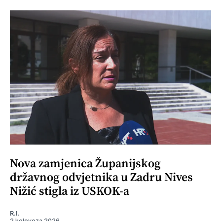
Nova zamjenica Županijskog
državnog odvjetnika u Zadru Nives
Nižić stigla iz USKOK-a
R.I.
2 kolovoza 2026