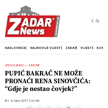
NASLOVNICA
NAJNOVIJE VIJESTI
ZADAR
VIJESTI
KONT
IZDVOJENO
—
ZADAR
PUPIĆ BAKRAČ NE MOŽE
PRONAĆI RENA SINOVČIĆA:
“Gdje je nestao čovjek?”
4 rujna 2017
R.I.
2:32 PM.