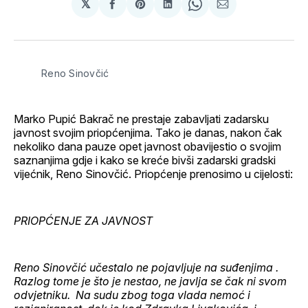
𝕏
podijeli
Share
podijeli
Share
podijeli
na
on
na
on
putem
svoj
Pinterest
svoj
WhatsApp
E-
Facebook
LinkedIn
maila
profil
Reno Sinovčić
Marko Pupić Bakrač ne prestaje zabavljati zadarsku
javnost svojim priopćenjima. Tako je danas, nakon čak
nekoliko dana pauze opet javnost obavijestio o svojim
saznanjima gdje i kako se kreće bivši zadarski gradski
vijećnik, Reno Sinovčić. Priopćenje prenosimo u cijelosti:
PRIOPĆENJE ZA JAVNOST
Reno Sinovčić učestalo ne pojavljuje na suđenjima .
Razlog tome je što je nestao, ne javlja se čak ni svom
odvjetniku. Na sudu zbog toga vlada nemoć i