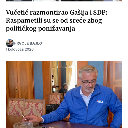
Vučetić razmontirao Gašija i SDP:
Raspametili su se od sreće zbog
političkog ponižavanja
HRVOJE BAJLO
1 kolovoza 2026