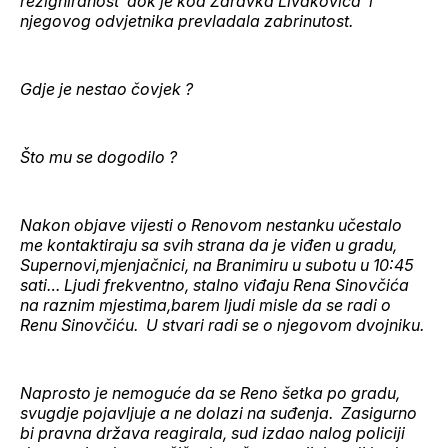
rezigniranost dok je kod Zdravka Livakovića i
njegovog odvjetnika prevladala zabrinutost.
Gdje je nestao čovjek ?
Što mu se dogodilo ?
Nakon objave vijesti o Renovom nestanku učestalo
me kontaktiraju sa svih strana da je viđen u gradu,
Supernovi,mjenjačnici, na Branimiru u subotu u 10:45
sati… Ljudi frekventno, stalno viđaju Rena Sinovčića
na raznim mjestima,barem ljudi misle da se radi o
Renu Sinovčiću. U stvari radi se o njegovom dvojniku.
Naprosto je nemoguće da se Reno šetka po gradu,
svugdje pojavljuje a ne dolazi na suđenja. Zasigurno
bi pravna država reagirala, sud izdao nalog policiji